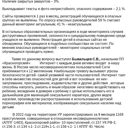
Наличие закрытых аккаунтов – 3%.
Выкладывают тексты и фото непристойного, опасного содержания – 2,1 %.
Сайты проверяются 1 раз в месяц, регистраций обучающихся в опасных
группах не выявлены. По опросу классных руководителей 59 % считают
данный мониторинг актуальным, 41 % - неактуальным.
В остальных образовательных организациях в ходе мониторинга случаев
деструктивных проявлений, склонности к суицидальному поведению среди
учащихся не выявлено. Регистрация детей в опасных сайтах не
обнаружена. Обучающиеся в подобных сообществах не состоят. По
мнению классных руководителей – мониторинг социальных сетей
обучающихся проводить нужно.
Также по данному вопросу выступил
Бывальцев С.В.,
начальник ПП
«Красногорский»: Интернет с каждым днем активно входит в нашу
жизнь. В России число несовершеннолетних пользователей Сети
приближается к 12 миллионам. Наибольшую тревогу вызывают угрозы
безопасности детей- самой уязвимой части пользователей. Интернет таит
в себе множество опасностей для детей и вот основные их них-
запугивание, преследование, издевательство и другие действия , которые
способны напугать, унизить и иным образом негативно воздействовать на
ребенка; вхождение в доверие к ребенку с целью использовать его в
дальнейшем для махинаций сексуального характера, других видов
насилия, производство распространение и использование детской
порнографии или материалов, изображающих сексуальное насилие над
детьми.
В 2022 году на территории УР зарегистрировано за 9 месяцев 1169
преступления, совершенные в отношении несовершеннолетних
(АППГ-1483), Красногорский район -10 преступлений, ст.157 УК РФ-3,
ст.156-3, ст.134 ч.1- 2,ст.119ч.1-1, ст.158 ч.1- 1 ( АППГ-8). Число