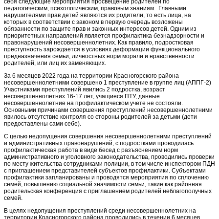
себя следующие мероприятия просвещение родителей по
педагогическим, психологическим, правовым знаниям. Главными
нарушителями прав детей являются их родители, то есть лица, на
которых в соответствии с законом в первую очередь возложены
обязанности по защите прав и законных интересов детей. Одним из
приоритетных направлений является профилактика безнадзорности и
правонарушений несовершеннолетних. Как правило, подростковая
преступность зарождается в условиях деформации функционального
предназначения семьи, личностных норм морали и нравственности
родителей, или лиц их заменяющих.
За 6 месяцев 2022 года на территории Красногорского района
несовершеннолетними совершено 1 преступление в группе лиц (АППГ-2)
Участниками преступлений явились 2 подростка, возраст
несовершеннолетних 16-17 лет, учащиеся ПТУ, данные
несовершеннолетние на профилактическом учете не состояли.
Основными причинами совершения преступлений несовершеннолетними
явилось отсутствие контроля со стороны родителей за детьми (дети
предоставлены сами себе).
С целью недопущения совершения несовершеннолетними преступлений
и административных правонарушений, с подростками проводилась
профилактическая работа в виде бесед с разъяснением норм
административного и уголовного законодательства, проводились проверки
по месту жительства сотрудниками полиции, в том числе инспектором ПДН
с приглашением представителей субъектов профилактики. Субъектами
профилактики запланированы и проводятся мероприятия по сплочению
семей, повышению социальной значимости семьи, такие как районная
родительская конференция с приглашением родителей неблагополучных
семей.
В целях недопущения преступлений среди несовершеннолетних на
территории Красногорского района проводились в течении 6 месяцев