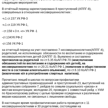
следующие мероприятия:
В отчётный период зарегистрировано 8 преступлений (АППГ-8),
совершённых в отношении несовершеннолетних :
-ч.1 ст.157 УК РФ-3
-ч.1 ст.119 УК РФ-1,
- ст.158 ч 3 п. «г» УК РФ -1
-ст.134УК РФ-2
-ст.156 УК РФ-1
за отчетный период на учет поставлено 7 несовершеннолетних(АППГ-4),
родителей, не исполняющих обязанности по воспитанию и содержанию
несовершеннолетних детей-2(АППГ-3). Выявлено и составлено
протоколов на родителей
по ст.5.35 КоАП РФ-70 (
неисполнение
обязанностей по воспитанию и содержанию н/л детей),
на
несовершеннолетних
по ст.20.21 КоАП РФ-1,(
появление в общественном
месте в состоянии алкогольного опьянения
), по ст.6.10 КоАП РФ-1
(вовлечение н/л в употребление спиртных напитков).
Прочитано лекций в школах по вопросам профилактики
административных правонарушений и преступлений-23, выступлений на
родительских собраниях-7, рейдов по семьям социального «риска» и
местам концентрации молодежи-20, проведен 1 совместный рейд с УИИ
по Красногорскому району с целью проверки осужденных к различным
мерам наказания, не связанных с лишением свободы.
В настоящее время профилактическая работа проводится с 11
несовершеннолетними и 30 родителями, состоящими на