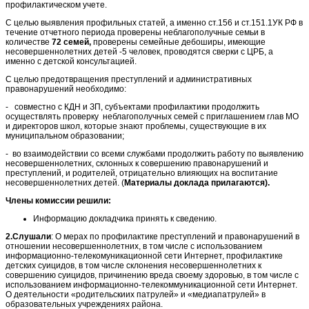
профилактическом учете.
С целью выявления профильных статей, а именно ст.156 и ст.151.1УК РФ в
течение отчетного периода проверены неблагополучные семьи в
количестве
72 семей,
проверены семейные дебоширы, имеющие
несовершеннолетних детей -5 человек, проводятся сверки с ЦРБ, а
именно с детской консультацией.
С целью предотвращения преступлений и административных
правонарушений необходимо:
- совместно с КДН и ЗП, субъектами профилактики продолжить
осуществлять проверку неблагополучных семей с приглашением глав МО
и директоров школ, которые знают проблемы, существующие в их
муниципальном образовании;
- во взаимодействии со всеми службами продолжить работу по выявлению
несовершеннолетних, склонных к совершению правонарушений и
преступлений, и родителей, отрицательно влияющих на воспитание
несовершеннолетних детей. (
Материалы доклада прилагаются).
Члены комиссии решили:
Информацию докладчика принять к сведению.
2.Слушали
: О мерах по профилактике преступлений и правонарушений в
отношении несовершеннолетних, в том числе с использованием
информационно-телекомуникационной сети Интернет, профилактике
детских суицидов, в том числе склонения несовершеннолетних к
совершению суицидов, причинению вреда своему здоровью, в том числе с
использованием информационно-телекоммуникационной сети Интернет.
О деятельности «родительскиих патрулей» и «медиапатрулей» в
образовательных учреждениях района.