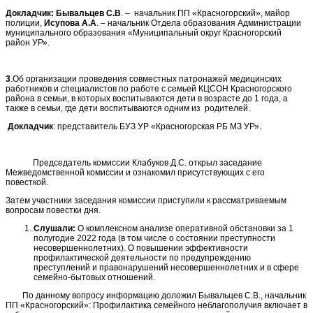
Докладчик:
Бывальцев С.В
. – начальник ПП «Красногорский», майор
полиции,
Исупова А.А
. – начальник Отдела образования Администрации
муниципального образования «Муниципальный округ Красногорский
район УР».
3
.Об организации проведения совместных патронажей медицинских
работников и специалистов по работе с семьей КЦСОН Красногорского
района в семьи, в которых воспитываются дети в возрасте до 1 года, а
также в семьи, где дети воспитываются одним из родителей.
Докладчик
: представитель БУЗ УР «Красногорская РБ МЗ УР».
Председатель комиссии Клабуков Д.С. открыл заседание
Межведомственной комиссии и ознакомил присутствующих с его
повесткой.
Затем участники заседания комиссии приступили к рассматриваемым
вопросам повестки дня.
Слушали:
О комплексном анализе оперативной обстановки за 1
полугодие 2022 года (в том числе о состоянии преступности
несовершеннолетних). О повышении эффективности
профилактической деятельности по предупреждению
преступлений и правонарушений несовершеннолетних и в сфере
семейно-бытовых отношений.
По данному вопросу информацию доложил Бывальцев С.В., начальник
ПП «Красногорский»: Профилактика семейного неблагополучия включает в