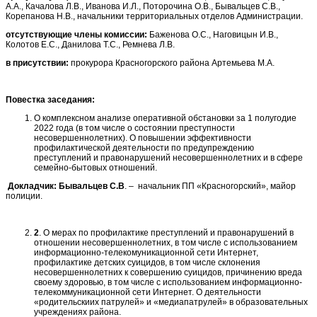
А.А., Качалова Л.В., Иванова И.Л., Поторочина О.В., Бывальцев С.В.,
Корепанова Н.В., начальники территориальных отделов Администрации.
отсутствующие члены комиссии:
Баженова О.С., Наговицын И.В.,
Колотов Е.С., Данилова Т.С., Ремнева Л.В.
в присутствии:
прокурора Красногорского района Артемьева М.А.
Повестка заседания:
О комплексном анализе оперативной обстановки за 1 полугодие
2022 года (в том числе о состоянии преступности
несовершеннолетних). О повышении эффективности
профилактической деятельности по предупреждению
преступлений и правонарушений несовершеннолетних и в сфере
семейно-бытовых отношений.
Докладчик:
Бывальцев С.В
. – начальник ПП «Красногорский», майор
полиции.
2
. О мерах по профилактике преступлений и правонарушений в
отношении несовершеннолетних, в том числе с использованием
информационно-телекомуникационной сети Интернет,
профилактике детских суицидов, в том числе склонения
несовершеннолетних к совершению суицидов, причинению вреда
своему здоровью, в том числе с использованием информационно-
телекоммуникационной сети Интернет. О деятельности
«родительскиих патрулей» и «медиапатрулей» в образовательных
учреждениях района.