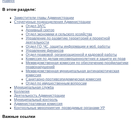
Наверх
В этом разделе:
Заместители главы Администрации
Структурные подразделения Администрации
Отдел ЗАГС
Архивный сектор
Отдел экономики и сельского хозяйства
Управление по развитию территорий и проектной
деятельности
Отдел ГО, ЧС, защиты информации и моб. работы
Управление финансов
Отдел правовой, организационной и кадровой работы
Комиссия по делам несовершеннолетних и защите их прав
Межведомственная комиссия по обеспечению профилактики
правонарушений
Межведомственная муниципальная антинаркотическая
комиссия
Санитарно-противоэпидемическая комиссия
Отдел по имущественным вопросам
Муниципальная служба
Коллегия
Деятельность Администрации
Муниципальный контроль
Административная комиссия
Контрольные мероприятия, проводимые органами УР
Важные ссылки