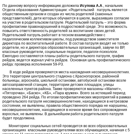
По данному вопросу информацию доложила
Исупова А.А
., начальник
Отдела образования Администрации: «Родительский патруль является
общественным органом и создан из числа родителей (законных
представителей), дети которых обучаются в школе, выразивших согласие
на участие в родительском патруле. Родительский патруль – это форма
профилактики правонарушений в подростковой среде. Это возможность
повысить ответственность родителей за воспитание своих детей.
Родительский патруль работает в тесном взаимодействии с
педагогическим коллективом школы, под руководством заместителя
директора по воспитательной работе. В состав патруля входят не только
родители, но и директора образовательных организаций, завучи по ВР,
классные руководители, социальные педагоги, педагоги-психологи.
Ежегодно составляются планы работы родительского патруля, график
рейдов, ведется журнал учёта рейдов. Основная цель профилактического
рейда: проверка исполнения 59-РЗ.
В ходе рейдов проверяются места нахождения несовершеннолетних.
Это территории центрального стадиона с.Красногорское, районной
больницы, агроснаба, школьной остановки, автобусной остановки возле
автозаправочной станции, территории детских площадок, улицы
населенных пунктов района. Также проверяются магазины «Магнит»,
«Пяторочка», «Баско», «КБ», «Пара кружек». Всего за истекший период
проведено 264 рейда. По итогам профилактических мероприятий в рамках
родительского патруля несовершеннолетние, находящиеся в нетрезвом
состоянии, не выявлены, правила общественного порядка не нарушены,
несовершеннолетние, находящиеся в ночное время без сопровождения
взрослых, не выявлены. В дальнейшем работа родительского патруля
будет продолжена.
Мониторинг социальных сетей проводится во всех образовательных
организациях классными руководителями всех обучающихся, начиная с 5