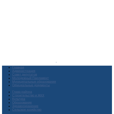
Главная
Администрация
Совет депутатов
Молодежный Парламент
Муниципальные образования
Официальные документы
Глава района
Строительство и ЖКХ
Культура
Образование
Здравоохранение
Сельское хозяйство