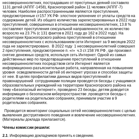
несовершеннолетних, пострадавших от преступных деяний составило
1131 детей (АППГ-1458), Красногорский район 11 человек (АППГ-7)
человек. Наиболее распространенными являются преступления,
предусмотренные ст157 УК РФ- злостное уклонение от уплаты средств на
содержание детей. Из общего количества зарегистрированных в 2022 году
преступлений, совершенных в отношении несовершеннолетних, 13.8 %
составляют преступления сексуальной направленности, их количество
возросло на 23.7% (с 131 фактов в 2021 году до 162 в 2022 году). На
территории Красногорского района преступлений в отношении
несовершеннолетних с использованием сети Интернет за 9 месяцев 2022
года не зарегистрировано. В 2022 году 1 несовершеннолетний совершил
2 преступления, предусмотренное п. «г» ч.3 ст.158 УК РФ , где произвел
снятие денежных средств, используя сеть Интернет. Одной из самых
действенных мер по предотвращению преступлений в отношении
несовершеннолетних посредством сети Интернет является
информационно-разъяснительная работа, направленная на повышение
уровня осведомленности детей об интернет угрозах и способах защиты
от нее. В целях профилактики данных видов преступлений и
правонарушений сотрудниками полиции проводятся беседы с учащимися
образовательных учреждений на территории Красногорского района на
тему «Безопасный интернет», проведено 23 беседы, детям доводится
информация о безопасном киберпространстве ,проводятся беседы с
родителями на родительских собраниях, принимали участие в 9
родительских собраниях.
Проводится мониторинг социальных сетей несовершеннолетних с целью
выявления деструктивного поведения и вовлечение несовершеннолетних.
(Материалы доклада прилагаются).
Члены комиссии решили:
2.1
. Информацию докладчиков принять к сведению.