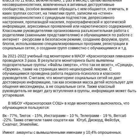
класса по 11 класс включительно, 1 раз в месяц с целью выявления
несовершеннолетних, вовлеченных в активные деструктивные
сообщества, (особое внимание обращать с кем общаются, отмечать, в
каких группах состоят, на тематики групп, записям на «стене»
несовершеннолетних с суицидным подтекстом, депрессивного
настроения, пропагандой насилия, порнографической и эротической
информации, агрессивных проявлений или наркотического содержания).
Классными руководителями организованна разъяснительная работа с
родителями (законными представителями) и обучающимися по работе с
интернет - ресурсами в безопасном режиме, созданию форумов, групп,
блогов, использованию специализированных программ, регистрации в
социальных сетях, о создании групп совместно с обучающимися и т.д.
За 2021-2022 учебный год мониторинг в МАОУ «Красногорская гимназия»
проводился 3 раза. В результате мониторинга было выявлены
подозрительные группы: «Файлы смерти», «Что так не везет», «Суицид»,
«Оружие», также на страницах много нецензурной лексики. С
обучающимися проведена работа педагога-психолога и классного
руководителя. Считаем, что мониторинг социальных сетей не дает
достоверную информацию, так как основная масса детей использует для
общения мессенджеры, а не социальные сети. Также классный
руководитель не видит дату вступления в группы, информация может быть
устаревшая.
В МБОУ «Красногорская СОШ» в ходе мониторинга выяснилось, что
обучающиеся пользуются:
Вк - 77%, Тикток - 15%, Инстаграмм – 10 %, Телеграмм - 19 %, Ветсаб
-22%. Также отметили такие соцсети как Ютуб, Дискорд, Фейсбук,
Снапчат, Эпикгеймс.
Имеют аккаунты с вымышленными именами у 10,4% опрошенных.