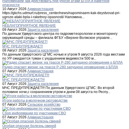
Напоминаем, как действовать при угрозе атаки БПЛА и ракетной
опасности
10 Август 2026
Администрация
https://gkchs.udmurt.ru/press_center/news/napominaem-kak-deystvovat-pri-
ugroze-ataki-bpla-i-raketnoy-opasnosti/ Напомина...
НЕБЛАГОПРИЯТНОЕ ЯВЛЕНИЕ
09 Август 2026
Защита населения
По данным Удмуртского центра по гидрометеорологии и мониторингу
окружающей среды – филиала ФГБУ «Верхне-Волжское управле...
МЧС ПРЕДУПРЕЖДАЕТ!
08 Август 2026
Защита населения
По данным Удмуртского ЦГМС ночью и утром 9 августа 2026 года местами
по УР ожидается туман с ухудшением видимости 500 м...
Радио спасает жизни: на трассе Р-280 запущено оповещение о БПЛА
07 Август 2026
Администрация
МЧС ПРЕДУПРЕЖДАЕТ!!!
07 Август 2026
Защита населения
МЧС ПРЕДУПРЕЖДАЕТ!!! По данным Удмуртского ЦГМС: Во второй
половине ночи,с сохранением утром и днем 08 августа по Респу...
Итоги работы в молочном скотоводстве
07 Август 2026
Сельское хозяйство
Сбор информации по участникам СВО
07 Август 2026
Администрация
Особая опасная болезнь свиней