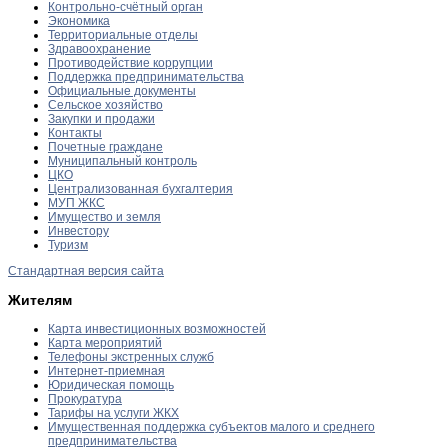
Контрольно-счётный орган
Экономика
Территориальные отделы
Здравоохранение
Противодействие коррупции
Поддержка предпринимательства
Официальные документы
Сельское хозяйство
Закупки и продажи
Контакты
Почетные граждане
Муниципальный контроль
ЦКО
Централизованная бухгалтерия
МУП ЖКС
Имущество и земля
Инвестору
Туризм
Стандартная версия сайта
Жителям
Карта инвестиционных возможностей
Карта мероприятий
Телефоны экстренных служб
Интернет-приемная
Юридическая помощь
Прокуратура
Тарифы на услуги ЖКХ
Имущественная поддержка субъектов малого и среднего
предпринимательства