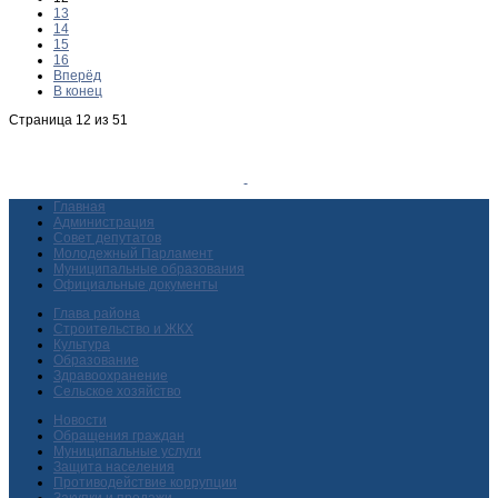
13
14
15
16
Вперёд
В конец
Страница 12 из 51
Главная
Администрация
Совет депутатов
Молодежный Парламент
Муниципальные образования
Официальные документы
Глава района
Строительство и ЖКХ
Культура
Образование
Здравоохранение
Сельское хозяйство
Новости
Обращения граждан
Муниципальные услуги
Защита населения
Противодействие коррупции
Закупки и продажи