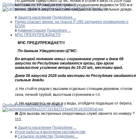
По данным Удмуртского ЦГМС ночью и утром 9 августа 2026 года
Особый противопожарный режим в лесах
местами по УР ожидается туман с ухудшением видимости 500 м и
менее. Днем 9 августа местами ожидаются грозы, сильные дожди.
в
Защита населения
Подробнее ...
Радио спасает жизни: на трассе Р-280 запущено оповещение о
БПЛА
в
Администрация
Подробнее ...
МЧС ПРЕДУПРЕЖДАЕТ!!!
МЧС ПРЕДУПРЕЖДАЕТ!!!
По данным Удмуртского ЦГМС:
Во второй половине ночи,с сохранением утром и днем 08
августа по Республике ожидаются грозы, при грозе
шквалистое усиление ветра до 15-20 м/с, местами град.
Днем 08 августа 2026 года местами по Республике ожидаются
сильные дожди.
⚠️ Не стойте рядом с высоким отдельно стоящим деревом, стогом
сена, печной трубой, высотным строением и т.п.
⚠️ Не находитесь на воде и у воды, отойдите подальше от берега.
Особый противопожарный режим
☎️ Для вызова экстренных оперативных служб звоните по номеру ?
112.
в
Защита населения
Подробнее ...
Итоги работы в молочном скотоводстве
в
Сельское хозяйство
Подробнее ...