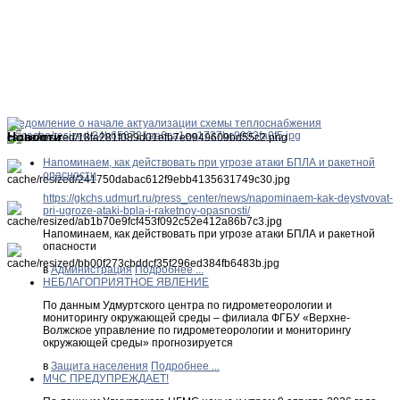
Уведомление о начале актуализации схемы теплоснабжения
Новости
Напоминаем, как действовать при угрозе атаки БПЛА и ракетной
опасности
https://gkchs.udmurt.ru/press_center/news/napominaem-kak-deystvovat-
pri-ugroze-ataki-bpla-i-raketnoy-opasnosti/
Напоминаем, как действовать при угрозе атаки БПЛА и ракетной
опасности
в
Администрация
Подробнее ...
НЕБЛАГОПРИЯТНОЕ ЯВЛЕНИЕ
По данным Удмуртского центра по гидрометеорологии и
мониторингу окружающей среды – филиала ФГБУ «Верхне-
Волжское управление по гидрометеорологии и мониторингу
окружающей среды» прогнозируется
в
Защита населения
Подробнее ...
МЧС ПРЕДУПРЕЖДАЕТ!