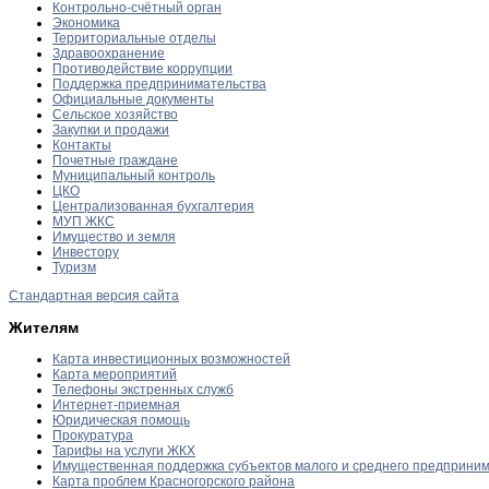
Контрольно-счётный орган
Экономика
Территориальные отделы
Здравоохранение
Противодействие коррупции
Поддержка предпринимательства
Официальные документы
Сельское хозяйство
Закупки и продажи
Контакты
Почетные граждане
Муниципальный контроль
ЦКО
Централизованная бухгалтерия
МУП ЖКС
Имущество и земля
Инвестору
Туризм
Стандартная версия сайта
Жителям
Карта инвестиционных возможностей
Карта мероприятий
Телефоны экстренных служб
Интернет-приемная
Юридическая помощь
Прокуратура
Тарифы на услуги ЖКХ
Имущественная поддержка субъектов малого и среднего предприни
Карта проблем Красногорского района