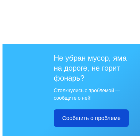
Не убран мусор, яма
на дороге, не горит
фонарь?
Столкнулись с проблемой —
сообщите о ней!
Сообщить о проблеме