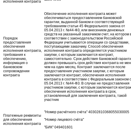
исполнения контракта
Обеспечение исполнения контракта может
обеспечиваться предоставлением банковской
гарантии, выданной банком и соответствующей
требованиям статьи 45 Федерального закона от
05.04.2013 г. №44-ФЗ, или внесением денежных
средств на указанный заказчиком счет, на котором 
Порядок
соответствии с законодательством Российской
предоставления
Федерации учитываются операции со средствами,
обеспечения
поступающими заказчику. Способ обеспечения
исполнения контракта,
исполнения контракта определяется участником
требования к
закупки, с которым заключается контракт,
обеспечению,
самостоятельно. Срок действия банковской гарант
информация о
должен превышать срок действия контракта не ме
банковском
чем на один месяц. Контракт заключается после
сопровождении
предоставления участником закупки, с которым
контракта
заключается контракт, обеспечения исполнения
контракта в соответствии с Федеральным законом 
05.04.2013 г. №44-ФЗ. В случае не предоставления
участником закупки, с которым заключается контрак
обеспечения исполнения контракта в срок,
установленный для заключения контракта, такой
участник
"Номер расчётного счёта" 40302810368055030005
Платежные реквизиты
для обеспечения
"Номер лицевого счёта"
исполнения контракта
"БИК" 049401601