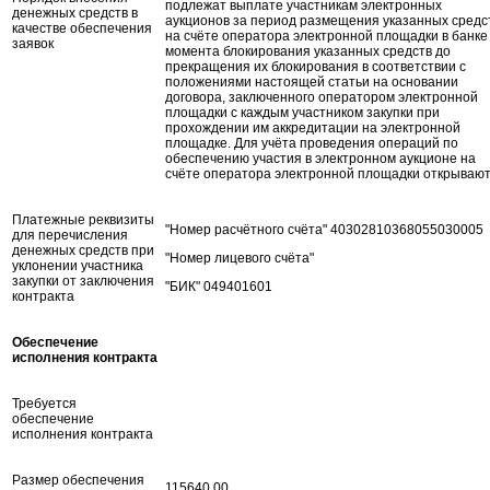
подлежат выплате участникам электронных
денежных средств в
аукционов за период размещения указанных средс
качестве обеспечения
на счёте оператора электронной площадки в банке
заявок
момента блокирования указанных средств до
прекращения их блокирования в соответствии с
положениями настоящей статьи на основании
договора, заключенного оператором электронной
площадки с каждым участником закупки при
прохождении им аккредитации на электронной
площадке. Для учёта проведения операций по
обеспечению участия в электронном аукционе на
счёте оператора электронной площадки открываю
Платежные реквизиты
"Номер расчётного счёта" 40302810368055030005
для перечисления
денежных средств при
"Номер лицевого счёта"
уклонении участника
закупки от заключения
"БИК" 049401601
контракта
Обеспечение
исполнения контракта
Требуется
обеспечение
исполнения контракта
Размер обеспечения
115640.00