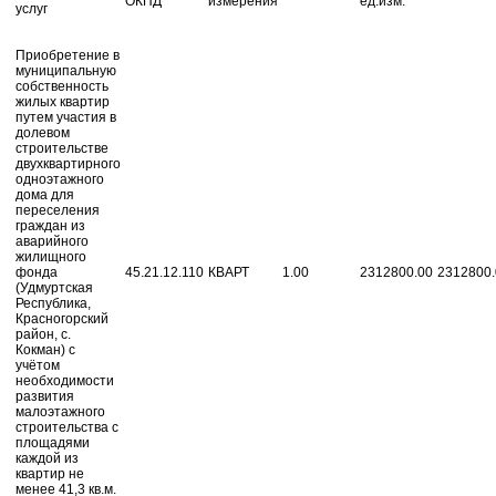
ОКПД
измерения
ед.изм.
услуг
Приобретение в
муниципальную
собственность
жилых квартир
путем участия в
долевом
строительстве
двухквартирного
одноэтажного
дома для
переселения
граждан из
аварийного
жилищного
фонда
45.21.12.110
КВАРТ
1.00
2312800.00
2312800.
(Удмуртская
Республика,
Красногорский
район, с.
Кокман) с
учётом
необходимости
развития
малоэтажного
строительства с
площадями
каждой из
квартир не
менее 41,3 кв.м.