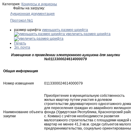
Категория:
Конкурсы и аукционы
Файлы на загрузку:
Аукционная документация
Протокол №1
размер шрифта
уменьшить размер шрифта
увеличить размер шрифта
Печать
Эл. почта
Извещение о проведении электронного аукциона
для закупки
№0113300024614000079
Общая информация
Номер извещения
0113300024614000079
Приобретение в муниципальную собственность
жилых квартир путем участия в долевом
строительстве двухквартирного одноэтажного дома
для переселения граждан из аварийного жилищног
Наименование объекта
фонда (Удмуртская Республика, Красногорский рай
закупки
с. Кокман) с учётом необходимости развития
малоэтажного строительства с площадями каждой 
квартир не менее 41,3 кв.м. среди субъектов малого
предпринимательства, социально ориентированны