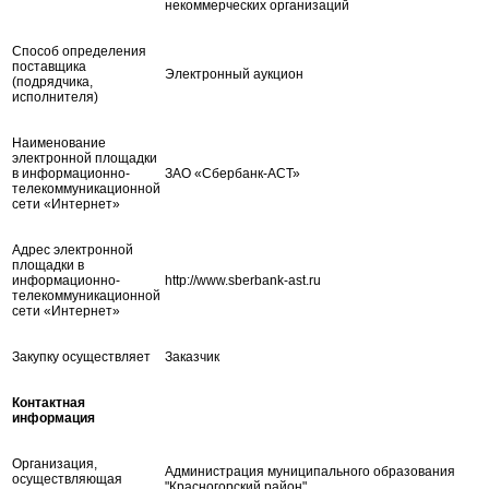
некоммерческих организаций
Способ определения
поставщика
Электронный аукцион
(подрядчика,
исполнителя)
Наименование
электронной площадки
в информационно-
ЗАО «Сбербанк-АСТ»
телекоммуникационной
сети «Интернет»
Адрес электронной
площадки в
информационно-
http://www.sberbank-ast.ru
телекоммуникационной
сети «Интернет»
Закупку осуществляет
Заказчик
Контактная
информация
Организация,
Администрация муниципального образования
осуществляющая
"Красногорский район"