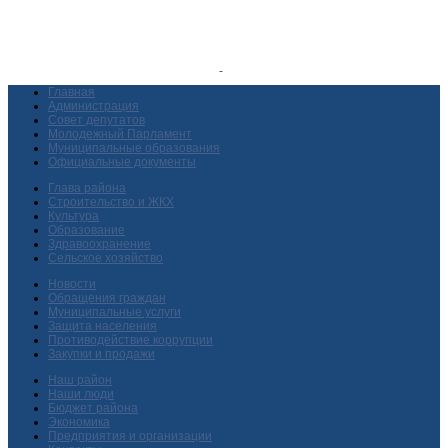
Главная
Администрация
Совет депутатов
Молодежный Парламент
Муниципальные образования
Официальные документы
Глава района
Строительство и ЖКХ
Культура
Образование
Здравоохранение
Сельское хозяйство
Новости
Обращения граждан
Муниципальные услуги
Защита населения
Противодействие коррупции
Закупки и продажи
Наш район
Наши люди
Бюджет района
Экономика
Предприятия и организации