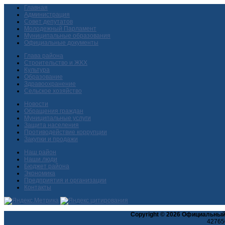
Главная
Администрация
Совет депутатов
Молодежный Парламент
Муниципальные образования
Официальные документы
Глава района
Строительство и ЖКХ
Культура
Образование
Здравоохранение
Сельское хозяйство
Новости
Обращения граждан
Муниципальные услуги
Защита населения
Противодействие коррупции
Закупки и продажи
Наш район
Наши люди
Бюджет района
Экономика
Предприятия и организации
Контакты
Copyright © 2026 Официальный
427650