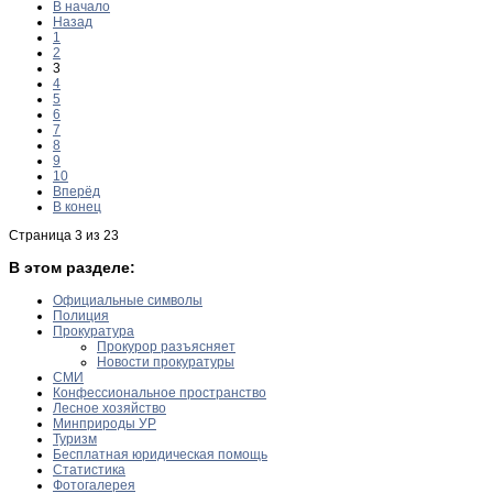
В начало
Назад
1
2
3
4
5
6
7
8
9
10
Вперёд
В конец
Страница 3 из 23
В этом разделе:
Официальные символы
Полиция
Прокуратура
Прокурор разъясняет
Новости прокуратуры
СМИ
Конфессиональное пространство
Лесное хозяйство
Минприроды УР
Туризм
Бесплатная юридическая помощь
Статистика
Фотогалерея