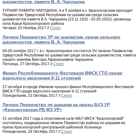
шахматистов, памяти В. А. Чарушина
ТУРНИР ПАМЯТИ ЧАРУШИНА. 4 и 5 ноября в с. Красногорском проходит
Первенство Удмуртской Республики по шахматам среди сельских
шахматистов памяти В.А. Чарушина (23.11.1932 - 02.05.2002), уроженца
села Курья Красногорского района
Четверг, 02 Ноябрь 2017 //
Спорт
Личное Первенство УР по шахматам, среди сельских
шахматистов, памяти В. А. Чарушина
04-05 ноября 2017 г. в с. Красногорское состоится XV личное Первенство
Удмуртской Республики по шахматам среди сельских шахматистов, памяти
нашего земляка Виктора Афанасьевича Чарушина.
Пятница, 27 Октябрь 2017 //
Спорт
Финал Республиканского Фестиваля ВФСК ГТО среди
взрослого населения 9-11 ступеней
27 октября в городе Ижевске прошел финал Республиканского Фестиваля
ВФСК ГТО среди взрослого населения 9-11 ступеней
Понедельник, 23 Октябрь 2017 //
Спорт
Личное Первенство по шашкам на призы БУЗ УР
«Красногорская РБ МЗ УР»
21 октября 2017 года в спортивном зале МБУ МКСК "Красногорский"
состоялось традиционное личное Первенство района по шашкам на
призы Красногорской центральной районной больницы
Понедельник, 16 Октябрь 2017 //
Спорт