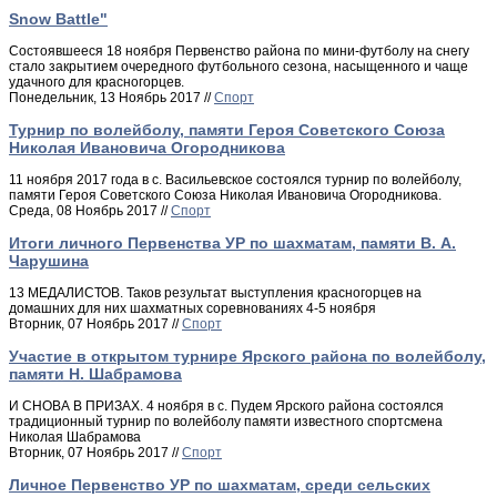
Snow Battle"
Состоявшееся 18 ноября Первенство района по мини-футболу на снегу
стало закрытием очередного футбольного сезона, насыщенного и чаще
удачного для красногорцев.
Понедельник, 13 Ноябрь 2017 //
Спорт
Турнир по волейболу, памяти Героя Советского Союза
Николая Ивановича Огородникова
11 ноября 2017 года в с. Васильевское состоялся турнир по волейболу,
памяти Героя Советского Союза Николая Ивановича Огородникова.
Среда, 08 Ноябрь 2017 //
Спорт
Итоги личного Первенства УР по шахматам, памяти В. А.
Чарушина
13 МЕДАЛИСТОВ. Таков результат выступления красногорцев на
домашних для них шахматных соревнованиях 4-5 ноября
Вторник, 07 Ноябрь 2017 //
Спорт
Участие в открытом турнире Ярского района по волейболу,
памяти Н. Шабрамова
И СНОВА В ПРИЗАХ. 4 ноября в с. Пудем Ярского района состоялся
традиционный турнир по волейболу памяти известного спортсмена
Николая Шабрамова
Вторник, 07 Ноябрь 2017 //
Спорт
Личное Первенство УР по шахматам, среди сельских