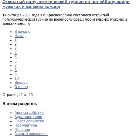
Открытый полукоммерческий турнир по волейболу среди
мужских и женских команд
14 октября 2017 года в с. Красногорское состоялся открытый
полукоммерческий турнир по волейболу среди любительских мужских и
женских команд
В начало
Назад
1
2
3
4
5
6
7
8
9
10
Вперёд
В конец
Страница 2 из 25
В этом разделе:
Анонсы событий
Администрация
Совет депутатов
Прокуратура
Полиция
Защита населения