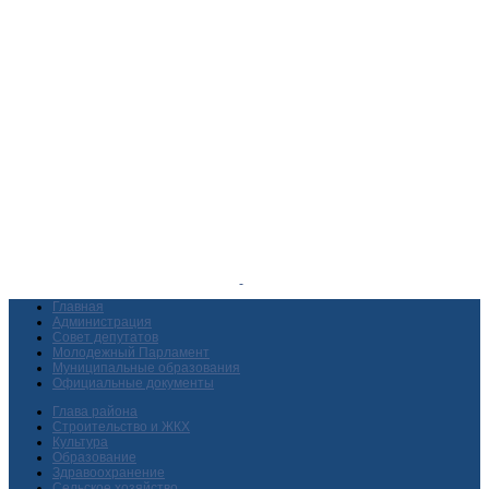
Главная
Администрация
Совет депутатов
Молодежный Парламент
Муниципальные образования
Официальные документы
Глава района
Строительство и ЖКХ
Культура
Образование
Здравоохранение
Сельское хозяйство