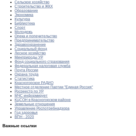
Сельское хозяйство
Строительство и ЖКХ
Образование
Экономика
Культура
Библиотека
Спорт
Молодежь
Опека и попечительство
Предпринимательство
Здравоохранение
Социальный фонд
Лесное хозяйство
Минприроды УР
Фонд социального страхования
Федеральная налоговая служба
Почта России
Охрана труда
Статистика
Красногорское РАДИО
Местное отделение Партии "Единая Россия"
Росреестр по УР
МЧС информирует
КЦСОН в Красногорском районе
Земельные отношения
Управление Роспотребнадзора
Год здоровья
ВПН - 2020
Важные ссылки