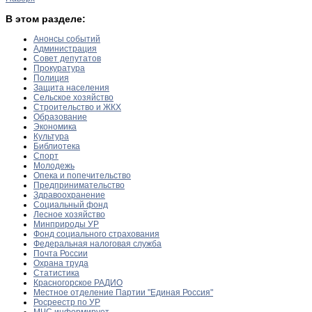
В этом разделе:
Анонсы событий
Администрация
Совет депутатов
Прокуратура
Полиция
Защита населения
Сельское хозяйство
Строительство и ЖКХ
Образование
Экономика
Культура
Библиотека
Спорт
Молодежь
Опека и попечительство
Предпринимательство
Здравоохранение
Социальный фонд
Лесное хозяйство
Минприроды УР
Фонд социального страхования
Федеральная налоговая служба
Почта России
Охрана труда
Статистика
Красногорское РАДИО
Местное отделение Партии "Единая Россия"
Росреестр по УР
МЧС информирует