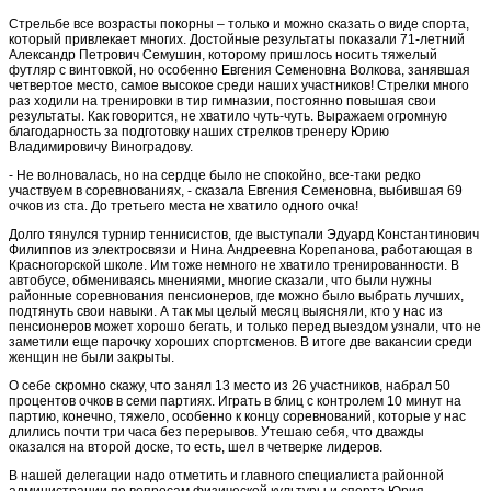
Стрельбе все возрасты покорны – только и можно сказать о виде спорта,
который привлекает многих. Достойные результаты показали 71-летний
Александр Петрович Семушин, которому пришлось носить тяжелый
футляр с винтовкой, но особенно Евгения Семеновна Волкова, занявшая
четвертое место, самое высокое среди наших участников! Стрелки много
раз ходили на тренировки в тир гимназии, постоянно повышая свои
результаты. Как говорится, не хватило чуть-чуть. Выражаем огромную
благодарность за подготовку наших стрелков тренеру Юрию
Владимировичу Виноградову.
- Не волновалась, но на сердце было не спокойно, все-таки редко
участвуем в соревнованиях, - сказала Евгения Семеновна, выбившая 69
очков из ста. До третьего места не хватило одного очка!
Долго тянулся турнир теннисистов, где выступали Эдуард Константинович
Филиппов из электросвязи и Нина Андреевна Корепанова, работающая в
Красногорской школе. Им тоже немного не хватило тренированности. В
автобусе, обмениваясь мнениями, многие сказали, что были нужны
районные соревнования пенсионеров, где можно было выбрать лучших,
подтянуть свои навыки. А так мы целый месяц выясняли, кто у нас из
пенсионеров может хорошо бегать, и только перед выездом узнали, что не
заметили еще парочку хороших спортсменов. В итоге две вакансии среди
женщин не были закрыты.
О себе скромно скажу, что занял 13 место из 26 участников, набрал 50
процентов очков в семи партиях. Играть в блиц с контролем 10 минут на
партию, конечно, тяжело, особенно к концу соревнований, которые у нас
длились почти три часа без перерывов. Утешаю себя, что дважды
оказался на второй доске, то есть, шел в четверке лидеров.
В нашей делегации надо отметить и главного специалиста районной
администрации по вопросам физической культуры и спорта Юрия