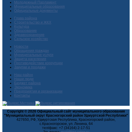
Молодежный Парламент
Муниципальные образования
Официальные документы
Глава района
Строительство и ЖКХ
Культура
Образование
Здравоохранение
Сельское хозяйство
Новости
Обращения граждан
Муниципальные услуги
Защита населения
Противодействие коррупции
Закупки и продажи
Наш район
Наши люди
Бюджет района
Экономика
Предприятия и организации
Контакты
Copyright © 2026 Официальный сайт муниципального образования
"Муниципальный округ Красногорский район Удмуртской Республики"
427650, РФ, Удмуртская Республика, Красногорский район,
с.Красногорское, ул. Ленина, 64
тел/факс: +7 (34164) 2-17-51
Эл. почта: