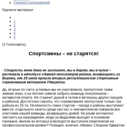
Галерея изображений
Оцените материал
1
2
3
4
5
(1 Голосовать)
Спортсмены – не старятся!
- Старость меня дома не застанет, мы в дороге, мы в пути! –
распевала в автобусе сборная пенсионеров района, возвращаясь из
Вавожа, где 28 июня прошли вторые республиканские спортивные
соревнования ветеранов Удмуртии.
Да, вторые по счету, в первых мы не участвовали, пропустили также
зимние игры, а на летние сумели собрать команду пенсионеров –
активистов спорта. Не стареют душой и телом и ветераны других городов
и районов. Достаточно сказать, что соревнования пропустили только три
района из 25-ти. Особенность таких стартов – города и районы выступают
вместе, отдельного зачета среди них нет, о чем критически говорили все
участники нашей команды, возвращаясь домой. Ну разве интересно
смотреть на награждение, когда за медалями выходят в основном
горожане, многие из которых в молодости выступали практически на
профессиональном уровне? Победил, конечно, Ижевск. Сборная Удмуртии