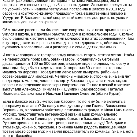
Кстати, районом руководит женщина – Татьяна Иноземцева, она в
спортивном костюме весь день была на стадионе. За высокие результаты
по урожайности и надоям республика построила в Вавоже в 2013 году
бассейн и крытую хоккейную площадку – пока единственный пример в
Удмуртии. В Балезино такой спортивный комплекс достроить не успели:
кончились деньги из-за кризиса.
Об этом мне рассказали балезинские спортсмены, с некоторыми из них я
учился в школе, а с другими работал рядом в комсомольские годы. Сколько
было радостных встреч с друзьями молодости на этих соревнованиях! Там
и тут представители разных команд весело здоровались, обнимались,
пускались в воспоминания и разговоры о семье, детях, знакомых…
И вот в холодную и ветреную погоду начались старты легкоатлетов. Чтобы
не перегружать программу, организаторы, ограничились беговыми
дистанциями от 100 до 800 метров, в каждом виде по одному человеку от
команды. Надо было видеть, с какой скоростью 60-летние ветераны
мчались по дорожке! Победители легко могли выиграть районные
соревнования для молодежи. Чемпионы – высокие, стройные, на вид лет
на двадцать моложе, чем по паспорту. Возраст выдавали только седые
волосы и поредевшие шевелюры спортсменов. От нас в легкой атлетике
выступали Александр Николаевич Шуклин (Красногорское), Наталья
Ивановна Саламатова и Николай Павлович Ожмегов (оба из Курьи).
Если в Вавоже есть 25-метровый бассейн, то почему бы не включить в
программу плавание? За нашу команду выступали Галина Васильевна
Вершинина, в прошлом работница пенсионного фонда, и Иван Никитьевич
Русских, представитель ветеранской организации коммунального
хозяйства. И если Галина регулярно бывает в бассейне Глазова, то
Русских пришлось в качестве тренировки переплыть пруд! Победили в
этом виде, конечно, горожане. Но какова была радость вавожцев, когда
третье место среди мужчин занял представитель их команды! Значит, есть
толк от бассейна!