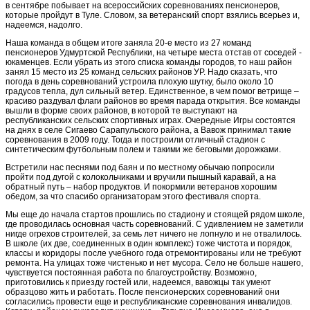
в сентябре побывает на всероссийских соревнованиях пенсионеров,
которые пройдут в Туле. Словом, за ветеранский спорт взялись всерьез и,
надеемся, надолго.
Наша команда в общем итоге заняла 20-е место из 27 команд
пенсионеров Удмуртской Республики, на четыре места отстав от соседей -
юкаменцев. Если убрать из этого списка команды городов, то наш район
занял 15 место из 25 команд сельских районов УР. Надо сказать, что
погода в день соревнований устроила плохую шутку, было около 10
градусов тепла, дул сильный ветер. Единственное, в чем помог ветрище –
красиво раздувал флаги районов во время парада открытия. Все команды
вышли в форме своих районов, в которой те выступают на
республиканских сельских спортивных играх. Очередные Игры состоятся
на днях в селе Сигаево Сарапульского района, а Вавож принимал такие
соревнования в 2009 году. Тогда и построили отличный стадион с
синтетическим футбольным полем и такими же беговыми дорожками.
Встретили нас песнями под баян и по местному обычаю попросили
пройти под дугой с колокольчиками и вручили пышный каравай, а на
обратный путь – набор продуктов. И покормили ветеранов хорошим
обедом, за что спасибо организаторам этого фестиваля спорта.
Мы еще до начала стартов прошлись по стадиону и стоящей рядом школе,
где проводилась основная часть соревнований. С удивлением не заметили
нигде огрехов строителей, за семь лет ничего не лопнуло и не отвалилось.
В школе (их две, соединенных в один комплекс) тоже чистота и порядок,
классы и коридоры после учебного года отремонтированы или не требуют
ремонта. На улицах тоже чистенько и нет мусора. Село не больше нашего,
чувствуется постоянная работа по благоустройству. Возможно,
приготовились к приезду гостей или, надеемся, вавожцы так умеют
образцово жить и работать. После пенсионерских соревнований они
согласились провести еще и республиканские соревнования инвалидов.