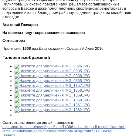
Филиппова. Он охотно поехал с нами, решал все организационные
вопросы в Вавоже и даже помог местному спортивному секретариату в
подведении итогов. Благодарим районную администрацию за содействие
в поездке.
Анатолий Гончаров
На снимках: идут соревнования пенсионеров
Фото автора
Прочитано
1608
раз
Дата создания: Среда, 29 Июнь 2016
Галерея изображений
Смотреть встроенную онлайн галерею в:
https://mo-krasno.ru/news/sport/item/14386-uchastie-po-ii-respublikanskoj-
letnej-spartakiade-pensionerov-ur.html?vi=1#sigProId721a896c4c
Наверх