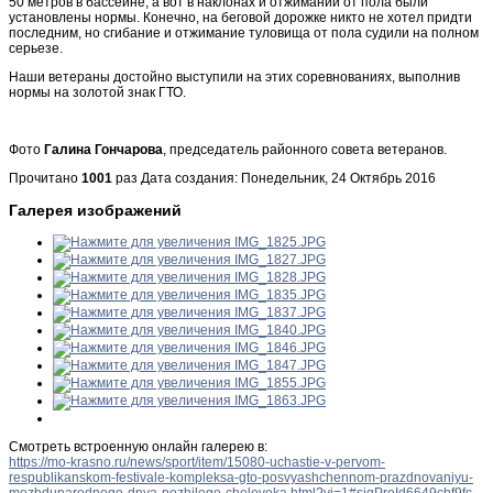
50 метров в бассейне, а вот в наклонах и отжимании от пола были
установлены нормы. Конечно, на беговой дорожке никто не хотел придти
последним, но сгибание и отжимание туловища от пола судили на полном
серьезе.
Наши ветераны достойно выступили на этих соревнованиях, выполнив
нормы на золотой знак ГТО.
Фото
Галина Гончарова
, председатель районного совета ветеранов.
Прочитано
1001
раз
Дата создания: Понедельник, 24 Октябрь 2016
Галерея изображений
Смотреть встроенную онлайн галерею в:
https://mo-krasno.ru/news/sport/item/15080-uchastie-v-pervom-
respublikanskom-festivale-kompleksa-gto-posvyashchennom-prazdnovaniyu-
mezhdunarodnogo-dnya-pozhilogo-cheloveka.html?vi=1#sigProId6649cbf9fc