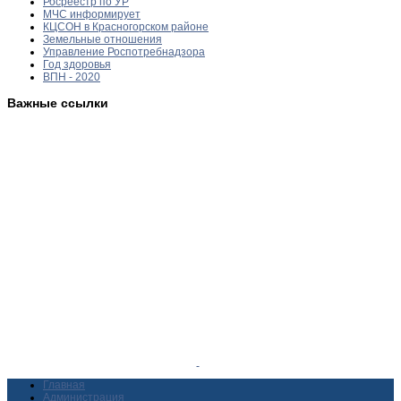
Росреестр по УР
МЧС информирует
КЦСОН в Красногорском районе
Земельные отношения
Управление Роспотребнадзора
Год здоровья
ВПН - 2020
Важные ссылки
Главная
Администрация