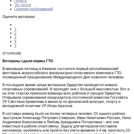
Печать
Эл. почта
Галерея изображений
Оцените материал
1
2
3
4
5
(3 голосов)
Ветераны сдали нормы ГТО
В минувшую пятницу в Ижевске состоялся первый республиканский
фестиваль всероссийского физкультурно-спортивного комплекса ГТО,
посвященный празднованию Международного Дня пожилого человека.
В последнее время среди ветеранов Удмуртии проводится немало
спортивных соревнований. И проходят они с большой массовостью. Вот и
на этих стартах приехали команды всех районов и городов Удмуртии.
Открывали соревнования председатель постоянной комиссии Госсовета
УР Светлана Кривилева и министр по физической культуре, спорту и
молодежной политике УР Игорь Краснов.
В составах команд было не более четверых человек. От нашего района
выступали Александр Петрович Семушин, Иван Никитьевич Русских, Нина
Андреевна Корепанова и Любовь Аркадьевна Поторочина – все они
известные в районе спортсмены. Задачу для ветеранов поставили
несложную: пробежать или пройти без учета времени 3-4 км, проплыть 25-