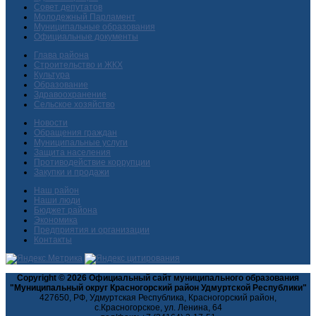
Совет депутатов
Молодежный Парламент
Муниципальные образования
Официальные документы
Глава района
Строительство и ЖКХ
Культура
Образование
Здравоохранение
Сельское хозяйство
Новости
Обращения граждан
Муниципальные услуги
Защита населения
Противодействие коррупции
Закупки и продажи
Наш район
Наши люди
Бюджет района
Экономика
Предприятия и организации
Контакты
Copyright © 2026 Официальный сайт муниципального образования
"Муниципальный округ Красногорский район Удмуртской Республики"
427650, РФ, Удмуртская Республика, Красногорский район,
с.Красногорское, ул. Ленина, 64