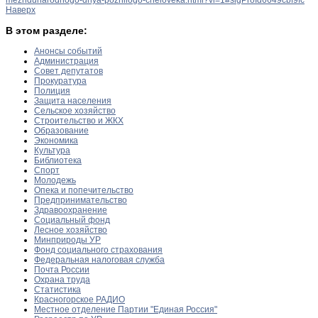
Наверх
В этом разделе:
Анонсы событий
Администрация
Совет депутатов
Прокуратура
Полиция
Защита населения
Сельское хозяйство
Строительство и ЖКХ
Образование
Экономика
Культура
Библиотека
Спорт
Молодежь
Опека и попечительство
Предпринимательство
Здравоохранение
Социальный фонд
Лесное хозяйство
Минприроды УР
Фонд социального страхования
Федеральная налоговая служба
Почта России
Охрана труда
Статистика
Красногорское РАДИО
Местное отделение Партии "Единая Россия"