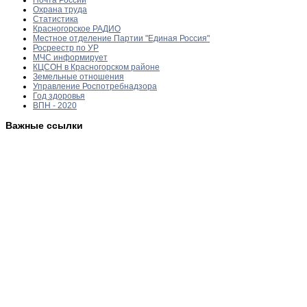
Охрана труда
Статистика
Красногорское РАДИО
Местное отделение Партии "Единая Россия"
Росреестр по УР
МЧС информирует
КЦСОН в Красногорском районе
Земельные отношения
Управление Роспотребнадзора
Год здоровья
ВПН - 2020
Важные ссылки