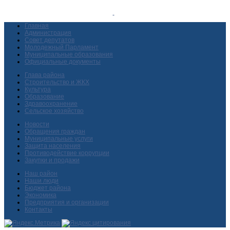
Главная
Администрация
Совет депутатов
Молодежный Парламент
Муниципальные образования
Официальные документы
Глава района
Строительство и ЖКХ
Культура
Образование
Здравоохранение
Сельское хозяйство
Новости
Обращения граждан
Муниципальные услуги
Защита населения
Противодействие коррупции
Закупки и продажи
Наш район
Наши люди
Бюджет района
Экономика
Предприятия и организации
Контакты