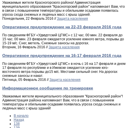
Уважаемые жители Красногорского района! Администрация
муниципального образования "Красногорский район" напоминает Вам, что
в связи с повышением температуры и обильными осадками появилась
угроза схода снежных и ледяных масс с крыш зданий.
Понедельник, 22 Февраль 2016 //
Защита населения
Оперативное предупреждение на 22-23 февраля 2016 года
По сведениям ФГБУ «Удмуртский ЦГМС» с 12 час. 00 мин. 22 февраля до
15 час. 00 мин. 23 февраля ожидается усиление южного ветра, порывы до
15-19 м/с. Снег, метель. Снежные заносы на дорогах.
Вторник, 16 Февраль 2016 //
Защита населения
Оперативное предупреждение на 16-17 февраля 2016 года
По сведениям ФГБУ «Удмуртский ЦГМС» в ночь с 16 на 17 февраля и днем
17 февраля по республике и в Ижевске ожидается усиление юго-
восточного ветра порывы до15 м/с. Местами сильный снег. На дорогах
снежные заносы и накат.
Пятница, 05 Февраль 2016 //
Защита населения
Информационное сообщение по тренировке
Уважаемые жители муниципального образования "Красногорский район"!
Администрация района напоминает Вам, что в связи с повышением
температуры и обильными осадками появилась угроза схода снежных и
ледяных масс с крыш зданий!
В начало
Назад
138
139