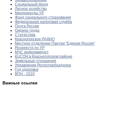
Социальный фонд
Лесное хозяйство
Минприроды УР
Фонд социального страхования
Федеральная налоговая служба
Почта России
Охрана труда
Статистика
Красногорское РАДИО
Местное отделение Партии "Единая Россия"
Росреестр по УР
МЧС информирует
КЦСОН в Красногорском районе
Земельные отношения
Управление Роспотребнадзора
Год здоровья
ВПН - 2020
Важные ссылки