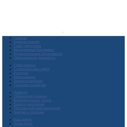
Главная
Администрация
Совет депутатов
Молодежный Парламент
Муниципальные образования
Официальные документы
Глава района
Строительство и ЖКХ
Культура
Образование
Здравоохранение
Сельское хозяйство
Новости
Обращения граждан
Муниципальные услуги
Защита населения
Противодействие коррупции
Закупки и продажи
Наш район
Наши люди