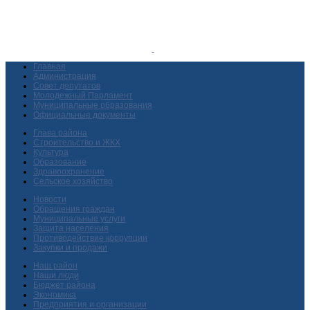
Главная
Администрация
Совет депутатов
Молодежный Парламент
Муниципальные образования
Официальные документы
Глава района
Строительство и ЖКХ
Культура
Образование
Здравоохранение
Сельское хозяйство
Новости
Обращения граждан
Муниципальные услуги
Защита населения
Противодействие коррупции
Закупки и продажи
Наш район
Наши люди
Бюджет района
Экономика
Предприятия и организации