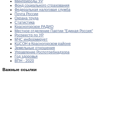
Минприроды УР
Фонд социального страхования
Федеральная налоговая служба
Почта России
Охрана труда
Статистика
Красногорское РАДИО
Местное отделение Партии "Единая Россия"
Росреестр по УР
МЧС информирует
КЦСОН в Красногорском районе
Земельные отношения
Управление Роспотребнадзора
Год здоровья
ВПН - 2020
Важные ссылки