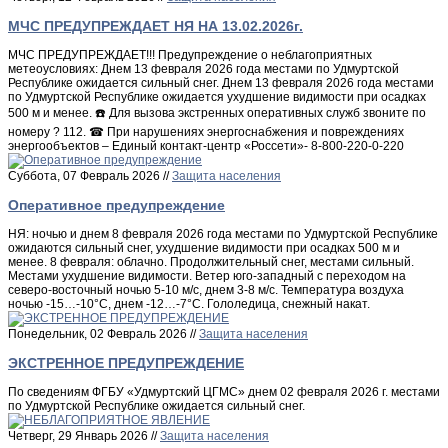
МЧС ПРЕДУПРЕЖДАЕТ НЯ НА 13.02.2026г.
МЧС ПРЕДУПРЕЖДАЕТ!!! Предупреждение о неблагоприятных
метеоусловиях: Днем 13 февраля 2026 года местами по Удмуртской
Республике ожидается сильный снег. Днем 13 февраля 2026 года местами
по Удмуртской Республике ожидается ухудшение видимости при осадках
500 м и менее. ☎️ Для вызова экстренных оперативных служб звоните по
номеру ? 112. ☎ При нарушениях энергоснабжения и повреждениях
энергообъектов – Единый контакт-центр «Россети»- 8-800-220-0-220
Суббота, 07 Февраль 2026 //
Защита населения
Оперативное предупреждение
НЯ: ночью и днем 8 февраля 2026 года местами по Удмуртской Республике
ожидаются сильный снег, ухудшение видимости при осадках 500 м и
менее. 8 февраля: облачно. Продолжительный снег, местами сильный.
Местами ухудшение видимости. Ветер юго-западный с переходом на
северо-восточный ночью 5-10 м/с, днем 3-8 м/с. Температура воздуха
ночью -15…-10°С, днем -12…-7°С. Гололедица, снежный накат.
Понедельник, 02 Февраль 2026 //
Защита населения
ЭКСТРЕННОЕ ПРЕДУПРЕЖДЕНИЕ
По сведениям ФГБУ «Удмуртский ЦГМС» днем 02 февраля 2026 г. местами
по Удмуртской Республике ожидается сильный снег.
Четверг, 29 Январь 2026 //
Защита населения