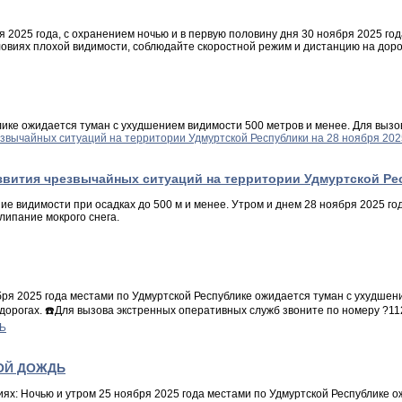
 2025 года, с охранением ночью и в первую половину дня 30 ноября 2025 го
ловиях плохой видимости, соблюдайте скоростной режим и дистанцию на доро
лике ожидается туман с ухудшением видимости 500 метров и менее. Для вызо
ия чрезвычайных ситуаций на территории Удмуртской Респу
е видимости при осадках до 500 м и менее. Утром и днем 28 ноября 2025 го
липание мокрого снега.
ря 2025 года местами по Удмуртской Республике ожидается туман с ухудшени
дорогах. ☎️Для вызова экстренных оперативных служб звоните по номеру ?11
НОЙ ДОЖДЬ
 Ночью и утром 25 ноября 2025 года местами по Удмуртской Республике ожи