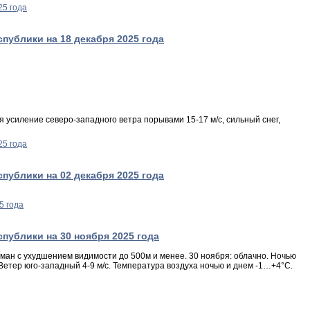
блики на 18 декабря 2025 года
силение северо-западного ветра порывами 15-17 м/с, сильный снег,
блики на 02 декабря 2025 года
блики на 30 ноября 2025 года
уман с ухудшением видимости до 500м и менее. 30 ноября: облачно. Ночью
Ветер юго-западный 4-9 м/с. Температура воздуха ночью и днем -1…+4°С.