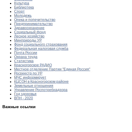
Культура
Библиотека
Спорт
Молодежь
Опека и попечительство
Предпринимательство
Здравоохранение
Социальный фонд
Лесное хозяйство
Минприроды УР
Фонд социального страхования
Федеральная налоговая служба
Почта России
Охрана труда
Статистика
Красногорское РАДИО
Местное отделение Партии "Единая Россия"
Росреестр по УР
МЧС информирует
КЦСОН в Красногорском районе
Земельные отношения
Управление Роспотребнадзора
Год здоровья
ВПН - 2020
Важные ссылки