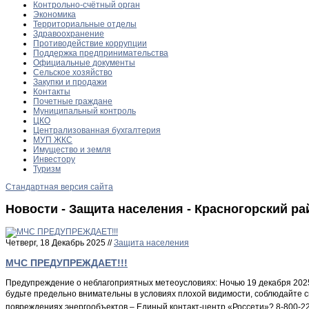
Контрольно-счётный орган
Экономика
Территориальные отделы
Здравоохранение
Противодействие коррупции
Поддержка предпринимательства
Официальные документы
Сельское хозяйство
Закупки и продажи
Контакты
Почетные граждане
Муниципальный контроль
ЦКО
Централизованная бухгалтерия
МУП ЖКС
Имущество и земля
Инвестору
Туризм
Стандартная версия сайта
Новости - Защита населения - Красногорский ра
Четверг, 18 Декабрь 2025 //
Защита населения
МЧС ПРЕДУПРЕЖДАЕТ!!!
Предупреждение о неблагоприятных метеоусловиях: Ночью 19 декабря 2025 
будьте предельно внимательны в условиях плохой видимости, соблюдайте с
повреждениях энергообъектов – Единый контакт-центр «Россети»? 8-800-2