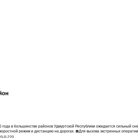
йон
года в большинстве районов Удмуртской Республики ожидается сильный снег
коростной режим и дистанцию на дорогах. ☎️Для вызова экстренных оператив
20-0-220