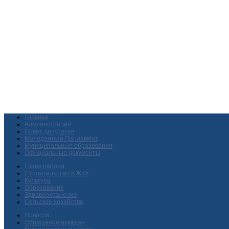
Главная
Администрация
Совет депутатов
Молодежный Парламент
Муниципальные образования
Официальные документы
Глава района
Строительство и ЖКХ
Культура
Образование
Здравоохранение
Сельское хозяйство
Новости
Обращения граждан