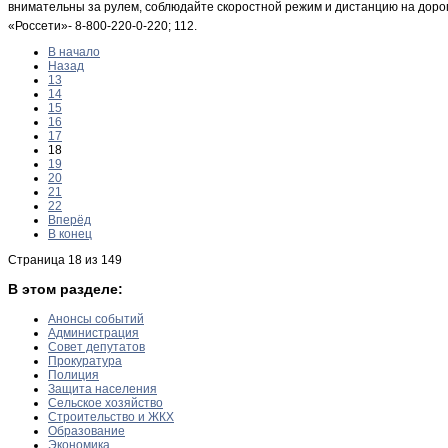
внимательны за рулем, соблюдайте скоростной режим и дистанцию на доро
«Россети»- 8-800-220-0-220; 112.
В начало
Назад
13
14
15
16
17
18
19
20
21
22
Вперёд
В конец
Страница 18 из 149
В этом разделе:
Анонсы событий
Администрация
Совет депутатов
Прокуратура
Полиция
Защита населения
Сельское хозяйство
Строительство и ЖКХ
Образование
Экономика