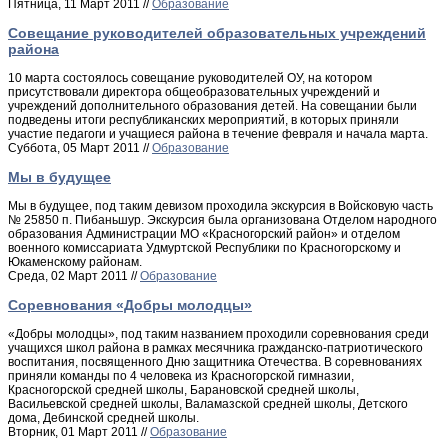
Пятница, 11 Март 2011 //
Образование
Совещание руководителей образовательных учреждений
района
10 марта состоялось совещание руководителей ОУ, на котором
присутствовали директора общеобразовательных учреждений и
учреждений дополнительного образования детей. На совещании были
подведены итоги республиканских мероприятий, в которых приняли
участие педагоги и учащиеся района в течение февраля и начала марта.
Суббота, 05 Март 2011 //
Образование
Мы в будущее
Мы в будущее, под таким девизом проходила экскурсия в Войсковую часть
№ 25850 п. Пибаньшур. Экскурсия была организована Отделом народного
образования Администрации МО «Красногорский район» и отделом
военного комиссариата Удмуртской Республики по Красногорскому и
Юкаменскому районам.
Среда, 02 Март 2011 //
Образование
Соревнования «Добры молодцы»
«Добры молодцы», под таким названием проходили соревнования среди
учащихся школ района в рамках месячника гражданско-патриотического
воспитания, посвященного Дню защитника Отечества. В соревнованиях
приняли команды по 4 человека из Красногорской гимназии,
Красногорской средней школы, Барановской средней школы,
Васильевской средней школы, Валамазской средней школы, Детского
дома, Дебинской средней школы.
Вторник, 01 Март 2011 //
Образование