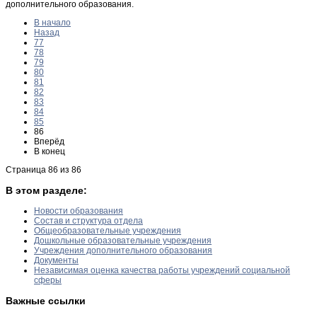
дополнительного образования.
В начало
Назад
77
78
79
80
81
82
83
84
85
86
Вперёд
В конец
Страница 86 из 86
В этом разделе:
Новости образования
Состав и структура отдела
Общеобразовательные учреждения
Дошкольные образовательные учреждения
Учреждения дополнительного образования
Документы
Независимая оценка качества работы учреждений социальной
сферы
Важные ссылки