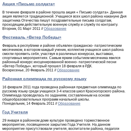
Акция «Письмо солдата»
В течение февраля в районе прошла акция « Письмо солдата». Данная
акция является традиционной. Учащиеся всех школ района накануне Дня
защитника Отечества пишут поздравительные письма солдатам,
проходящим действительную военную службу и службу по контракту.
Вторник, 01 Март 2011 //
Образование
Фестиваль «Ветер Победы»
Февраль в республике и районе объявлен гражданско- патриотическим
месячником, в котором каждый ученик, коллектив учащихся школ района
смогли проявить себя, участвуя в различных конкурсах, выставках,
спортивных мероприятиях. Самым ярким событием месячника явился
районный конкурс инсценированной военно- патриотической песни
«Ветер Победы», который прошел 18 февраля в РДК.
Воскресенье, 20 Февраль 2011 //
Образование
Районная олимпиада по русскому языку
16 февраля 2011 года проведена районная предметная олимпиада по
русскому языку среди учащихся 3-4 классов школ Красногорского района.
Олимпиада проводилась по заданиям, составленным на основе
общеобразовательных программ начальной школы.
Понедельник, 14 Февраль 2011 //
Образование
Год Учителя
29 января в районном доме культуре проведено торжественное
мероприятие, посвященное закрытию Года Учителя. На данном
мероприятие присутствовали учителя, воспитатели района, педагоги