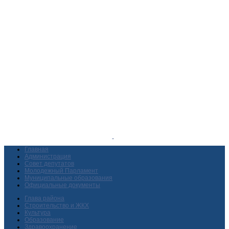
Главная
Администрация
Совет депутатов
Молодежный Парламент
Муниципальные образования
Официальные документы
Глава района
Строительство и ЖКХ
Культура
Образование
Здравоохранение