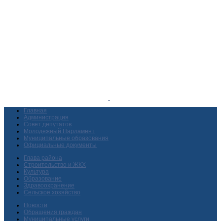
Главная
Администрация
Совет депутатов
Молодежный Парламент
Муниципальные образования
Официальные документы
Глава района
Строительство и ЖКХ
Культура
Образование
Здравоохранение
Сельское хозяйство
Новости
Обращения граждан
Муниципальные услуги