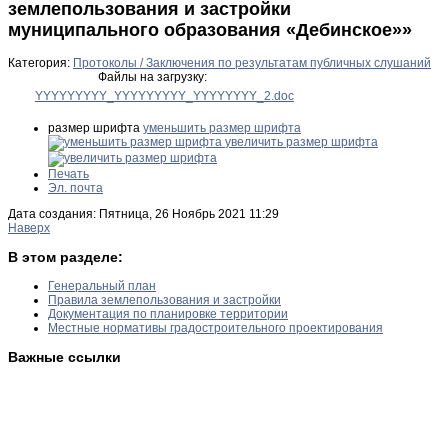
землепользования и застройки
муниципального образования «Дебинское»»
Категория:
Протоколы / Заключения по результатам публичных слушаний
Файлы на загрузку:
YYYYYYYYY_YYYYYYYYY_YYYYYYYY_2.doc
размер шрифта
уменьшить размер шрифта
увеличить размер шрифта
Печать
Эл. почта
Дата создания: Пятница, 26 Ноябрь 2021 11:29
Наверх
В этом разделе:
Генеральный план
Правила землепользования и застройки
Документация по планировке территории
Местные нормативы градостроительного проектирования
Важные ссылки