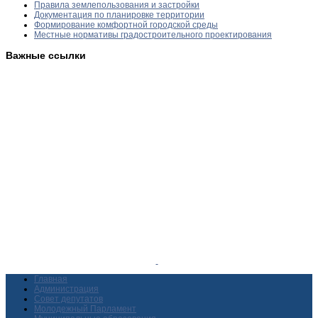
Правила землепользования и застройки
Документация по планировке территории
Формирование комфортной городской среды
Местные нормативы градостроительного проектирования
Важные ссылки
Главная
Администрация
Совет депутатов
Молодежный Парламент