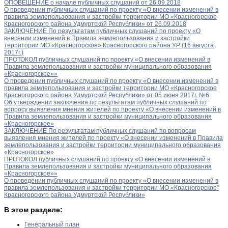
ОПОВЕЩЕНИЕ о начале публичных слушаний от 26.09.2018
О проведении публичных слушаний по проекту «О внесении изменений в
правила землепользования и застройки территории МО «Красногорское
Красногорского района Удмуртской Республики» от 26.09.2018
ЗАКЛЮЧЕНИЕ По результатам публичных слушаний по проекту «О
внесении изменений в Правила землепользования и застройки
территории МО «Красногорское» Красногорского района УР (16 августа
2017г.)
ПРОТОКОЛ публичных слушаний по проекту «О внесении изменений в
Правила землепользования и застройки муниципального образования
«Красногорское»»
О проведении публичных слушаний по проекту «О внесении изменений в
правила землепользования и застройки территории МО «Красногорское
Красногорского района Удмуртской Республики» от 05 июня 2017г. №6
Об утверждении заключения по результатам публичных слушаний по
вопросу выявления мнения жителей по проекту «О внесении изменений в
Правила землепользования и застройки муниципального образования
«Красногорское»
ЗАКЛЮЧЕНИЕ По результатам публичных слушаний по вопросам
выявления мнения жителей по проекту «О внесении изменений в Правила
землепользования и застройки территории муниципального образования
«Красногорское»
ПРОТОКОЛ публичных слушаний по проекту «О внесении изменений в
Правила землепользования и застройки муниципального образования
«Красногорское»»
О проведении публичных слушаний по проекту «О внесении изменений в
правила землепользования и застройки территории МО «Красногорское"
Красногорского района Удмуртской Республики»
В этом разделе:
Генеральный план