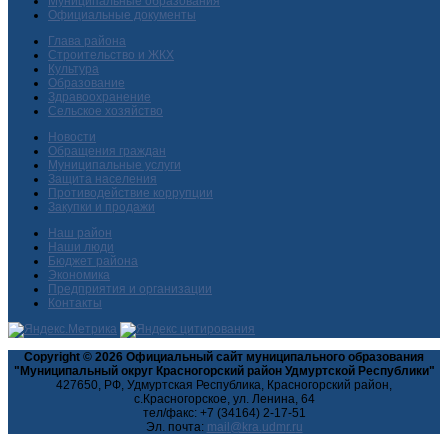
Муниципальные образования
Официальные документы
Глава района
Строительство и ЖКХ
Культура
Образование
Здравоохранение
Сельское хозяйство
Новости
Обращения граждан
Муниципальные услуги
Защита населения
Противодействие коррупции
Закупки и продажи
Наш район
Наши люди
Бюджет района
Экономика
Предприятия и организации
Контакты
Copyright © 2026 Официальный сайт муниципального образования
"Муниципальный округ Красногорский район Удмуртской Республики"
427650, РФ, Удмуртская Республика, Красногорский район,
с.Красногорское, ул. Ленина, 64
тел/факс: +7 (34164) 2-17-51
Эл. почта: