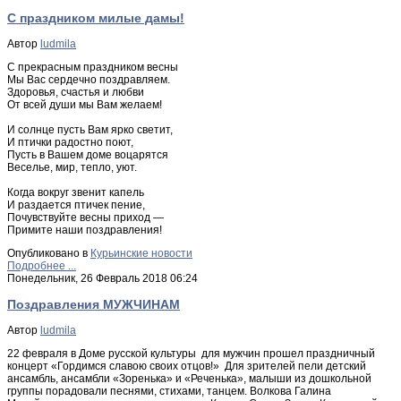
С праздником милые дамы!
Автор
ludmila
С прекрасным праздником весны
Мы Вас сердечно поздравляем.
Здоровья, счастья и любви
От всей души мы Вам желаем!
И солнце пусть Вам ярко светит,
И птички радостно поют,
Пусть в Вашем доме воцарятся
Веселье, мир, тепло, уют.
Когда вокруг звенит капель
И раздается птичек пение,
Почувствуйте весны приход —
Примите наши поздравления!
Опубликовано в
Курьинские новости
Подробнее ...
Понедельник, 26 Февраль 2018 06:24
Поздравления МУЖЧИНАМ
Автор
ludmila
22 февраля в Доме русской культуры для мужчин прошел праздничный
концерт «Гордимся славою своих отцов!» Для зрителей пели детский
ансамбль, ансамбли «Зоренька» и «Реченька», малыши из дошкольной
группы порадовали песнями, стихами, танцем. Волкова Галина