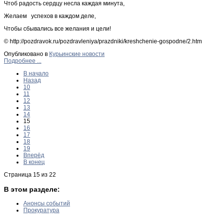
Чтоб радость сердцу несла каждая минута,
Желаем успехов в каждом деле,
Чтобы сбывались все желания и цели!
© http://pozdravok.ru/pozdravleniya/prazdniki/kreshchenie-gospodne/2.htm
Опубликовано в
Курьинские новости
Подробнее ...
В начало
Назад
10
11
12
13
14
15
16
17
18
19
Вперёд
В конец
Страница 15 из 22
В этом разделе:
Анонсы событий
Прокуратура