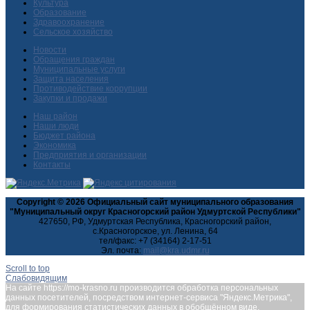
Культура
Образование
Здравоохранение
Сельское хозяйство
Новости
Обращения граждан
Муниципальные услуги
Защита населения
Противодействие коррупции
Закупки и продажи
Наш район
Наши люди
Бюджет района
Экономика
Предприятия и организации
Контакты
Copyright © 2026 Официальный сайт муниципального образования
"Муниципальный округ Красногорский район Удмуртской Республики"
427650, РФ, Удмуртская Республика, Красногорский район,
с.Красногорское, ул. Ленина, 64
тел/факс: +7 (34164) 2-17-51
Эл. почта:
Scroll to top
Слабовидящим
На сайте https://mo-krasno.ru производится обработка персональных
данных посетителей, посредством интернет-сервиса "Яндекс.Метрика",
для формирования статистических данных в обобщённом виде.