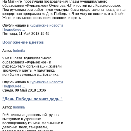
На Митинге прозвучали поздравления Главы муниципального
образования «Курьинское» Ожмегова Н.П.и гостей из с.Красногорское.
Под руководством работников культуры была представлена праздничная
концертная программа ко Дню Победы « Я не могу не помнить о войне!».
Жители сельского поселения возложили цветы
Опубликовано в
Курьинские новости
Подробнее ...
Пятница, 11 Май 2018 15:45
Возложение цветов
Автор
ludmila
9 мая Глава муниципального
образования «Курьинское» и
руководители организации, жители
возложили цветы у памятника
погибшим землякам в д.Ботаниха.
Опубликовано в
Курьинские новости
Подробнее ...
Среда, 09 Май 2018 13:06
"День Победы помнят деды"
Автор
ludmila
Ребятишки из дошкольной группы
выступили в утреннике
посвященному к 9 мая. Мальчишки и
девчонки пели, танцевали,