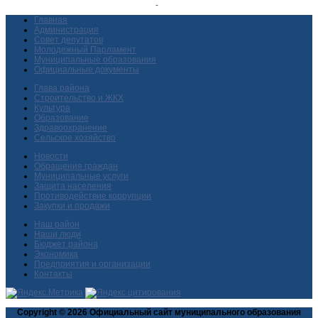
Главная
Администрация
Совет депутатов
Молодежный Парламент
Муниципальные образования
Официальные документы
Глава района
Строительство и ЖКХ
Культура
Образование
Здравоохранение
Сельское хозяйство
Новости
Обращения граждан
Муниципальные услуги
Защита населения
Противодействие коррупции
Закупки и продажи
Наш район
Наши люди
Бюджет района
Экономика
Предприятия и организации
Контакты
Copyright © 2026 Официальный сайт муниципального образования