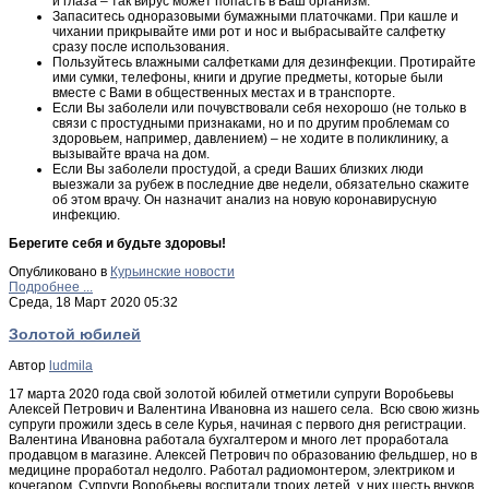
и глаза – так вирус может попасть в Ваш организм.
Запаситесь одноразовыми бумажными платочками. При кашле и
чихании прикрывайте ими рот и нос и выбрасывайте салфетку
сразу после использования.
Пользуйтесь влажными салфетками для дезинфекции. Протирайте
ими сумки, телефоны, книги и другие предметы, которые были
вместе с Вами в общественных местах и в транспорте.
Если Вы заболели или почувствовали себя нехорошо (не только в
связи с простудными признаками, но и по другим проблемам со
здоровьем, например, давлением) – не ходите в поликлинику, а
вызывайте врача на дом.
Если Вы заболели простудой, а среди Ваших близких люди
выезжали за рубеж в последние две недели, обязательно скажите
об этом врачу. Он назначит анализ на новую коронавирусную
инфекцию.
Берегите себя и будьте здоровы!
Опубликовано в
Курьинские новости
Подробнее ...
Среда, 18 Март 2020 05:32
Золотой юбилей
Автор
ludmila
17 марта 2020 года свой золотой юбилей отметили супруги Воробьевы
Алексей Петрович и Валентина Ивановна из нашего села. Всю свою жизнь
супруги прожили здесь в селе Курья, начиная с первого дня регистрации.
Валентина Ивановна работала бухгалтером и много лет проработала
продавцом в магазине. Алексей Петрович по образованию фельдшер, но в
медицине проработал недолго. Работал радиомонтером, электриком и
кочегаром. Супруги Воробьевы воспитали троих детей, у них шесть внуков