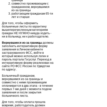
границы
совместно проживающим с
гражданином, вернувшимся
из-за границы
работающим гражданам 65-ти
лет и старше
Для того, чтобы оформить
больничные листы по карантину
вышеперечисленным категориям
граждан НЕ НУЖНО никуда ходить -
ни в больницу, ни к работодателю.
Вернувшиеся из-за границы
должны
заполнить интерактивную форму
заявления в Личном кабинете
застрахованного ФСС, войти в
который можно используя логин и
пароль портала Госуслуг. Переход в
интерактивную форму реализован на
сайте РО ФСС России по Удмуртии
по адресу .
Больничный гражданам,
вернувшимся из-за границы и
совместно с ними проживающим
оплачивается в два этапа - в течение
первых 7-ми дней с момента подачи
заявления и поcле закрытия
больничного листа.
Для того, чтобы оплата прошла
вовремя, работодатель должен