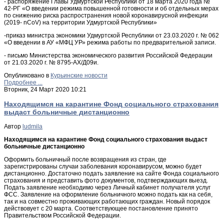
- распоряжение Главы Удмуртской Республики от 18 марта 2020 года №
42-РГ «О введении режима повышенной готовности и об отдельных мерах
по снижению риска распространения новой коронавирусной инфекции
(2019- nCoV) на территории Удмуртской Республики»
-приказ министра экономики Удмуртской Республики от 23.03.2020 г. № 062
«О введении в АУ «МФЦ УР» режима работы по предварительной записи.
- письмо Министерства экономического развития Российской Федерации
от 21.03.2020 г. № 8795-АХ/Д09и.
Опубликовано в
Курьинские новости
Подробнее ...
Вторник, 24 Март 2020 10:21
Находящимся на карантине Фонд социального страхования
выдаст больничные дистанционно
Автор
ludmila
Находящимся на карантине Фонд социального страхования выдаст
больничные дистанционно
Оформить больничный после возвращения из стран, где
зарегистрированы случаи заболевания коронавирусом, можно будет
дистанционно. Достаточно подать заявление на сайте Фонда социального
страхования и представить фото документов, подтверждающих выезд.
Подать заявление необходимо через Личный кабинет получателя услуг
ФСС. Заявление на оформление больничного можно подать как на себя,
так и на совместно проживающих работающих граждан. Новый порядок
действовует с 20 марта. Соответствующее постановление принято
Правительством Российской Федерации.