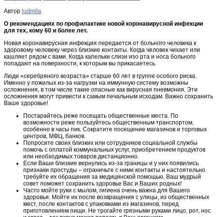
Автор
ludmila
О рекомендациях по профилактике новой коронавирусной инфекции
для тех, кому 60 и более лет.
Новая коронавирусная инфекция передается от больного человека к
здоровому человеку через близкие контакты. Когда человек чихает или
кашляет рядом с вами. Когда капельки слизи изо рта и носа больного
попадают на поверхности, к которым вы прикасаетесь.
Люди «серебряного возраста» старше 60 лет в группе особого риска.
Именно у пожилых из-за нагрузки на иммунную систему возможны
осложнения, в том числе такие опасные как вирусная пневмония. Эти
осложнения могут привести к самым печальным исходам. Важно сохранить
Ваше здоровье!
Постарайтесь реже посещать общественные места. По
возможности реже пользуйтесь общественным транспортом,
особенно в часы пик. Сократите посещение магазинов и торговых
центров, МФЦ, банков.
Попросите своих близких или сотрудников социальной службы
помочь с оплатой коммунальных услуг, приобретением продуктов
или необходимых товаров дистанционно.
Если Ваши близкие вернулись из-за границы и у них появились
признаки простуды – ограничьте с ними контакты и настоятельно
требуйте их обращения за медицинской помощью. Ваш мудрый
совет поможет сохранить здоровье Вас и Ваших родных!
Часто мойте руки с мылом, гигиена очень важна для Вашего
здоровья. Мойте их после возвращения с улицы, из общественных
мест, после контактов с упаковками из магазинов, перед
приготовлением пищи. Не трогайте грязными руками лицо, рот, нос