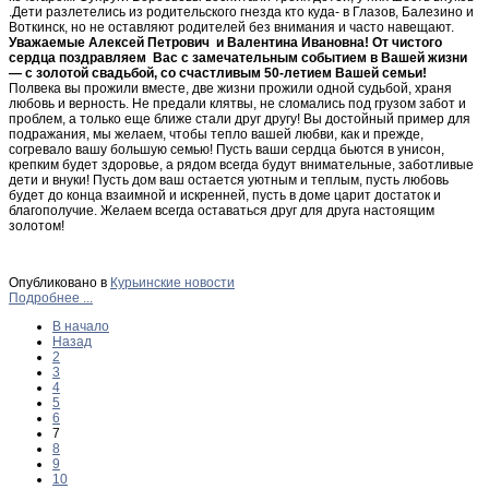
.Дети разлетелись из родительского гнезда кто куда- в Глазов, Балезино и
Воткинск, но не оставляют родителей без внимания и часто навещают.
Уважаемые Алексей Петрович и Валентина Ивановна! От чистого
сердца поздравляем Вас с замечательным событием в Вашей жизни
— с золотой свадьбой, со счастливым 50-летием Вашей семьи!
Полвека вы прожили вместе, две жизни прожили одной судьбой, храня
любовь и верность. Не предали клятвы, не сломались под грузом забот и
проблем, а только еще ближе стали друг другу! Вы достойный пример для
подражания, мы желаем, чтобы тепло вашей любви, как и прежде,
согревало вашу большую семью! Пусть ваши сердца бьются в унисон,
крепким будет здоровье, а рядом всегда будут внимательные, заботливые
дети и внуки! Пусть дом ваш остается уютным и теплым, пусть любовь
будет до конца взаимной и искренней, пусть в доме царит достаток и
благополучие. Желаем всегда оставаться друг для друга настоящим
золотом!
Опубликовано в
Курьинские новости
Подробнее ...
В начало
Назад
2
3
4
5
6
7
8
9
10