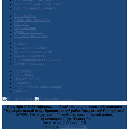
Молодежный Парламент
Муниципальные образования
Официальные документы
Глава района
Строительство и ЖКХ
Культура
Образование
Здравоохранение
Сельское хозяйство
Новости
Обращения граждан
Муниципальные услуги
Защита населения
Противодействие коррупции
Закупки и продажи
Наш район
Наши люди
Бюджет района
Экономика
Предприятия и организации
Контакты
Copyright © 2026 Официальный сайт муниципального образования
"Муниципальный округ Красногорский район Удмуртской Республики"
427650, РФ, Удмуртская Республика, Красногорский район,
с.Красногорское, ул. Ленина, 64
тел/факс: +7 (34164) 2-17-51
Эл. почта: