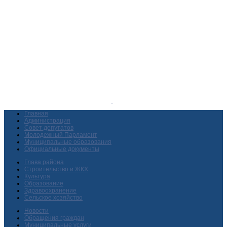
Главная
Администрация
Совет депутатов
Молодежный Парламент
Муниципальные образования
Официальные документы
Глава района
Строительство и ЖКХ
Культура
Образование
Здравоохранение
Сельское хозяйство
Новости
Обращения граждан
Муниципальные услуги