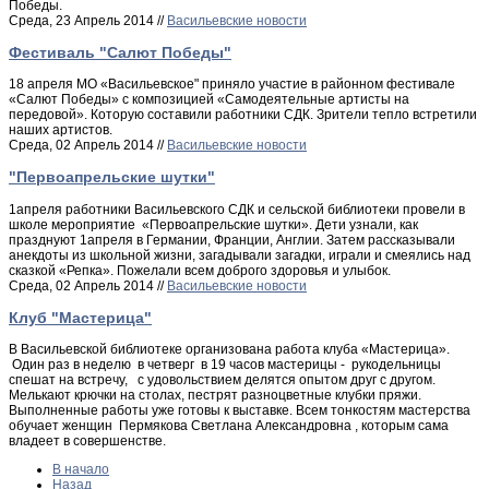
Победы.
Среда, 23 Апрель 2014 //
Васильевские новости
Фестиваль "Салют Победы"
18 апреля МО «Васильевское" приняло участие в районном фестивале
«Салют Победы» с композицией «Самодеятельные артисты на
передовой». Которую составили работники СДК. Зрители тепло встретили
наших артистов.
Среда, 02 Апрель 2014 //
Васильевские новости
"Первоапрельские шутки"
1апреля работники Васильевского СДК и сельской библиотеки провели в
школе мероприятие «Первоапрельские шутки». Дети узнали, как
празднуют 1апреля в Германии, Франции, Англии. Затем рассказывали
анекдоты из школьной жизни, загадывали загадки, играли и смеялись над
сказкой «Репка». Пожелали всем доброго здоровья и улыбок.
Среда, 02 Апрель 2014 //
Васильевские новости
Клуб "Мастерица"
В Васильевской библиотеке организована работа клуба «Мастерица».
Один раз в неделю в четверг в 19 часов мастерицы - рукодельницы
спешат на встречу, с удовольствием делятся опытом друг с другом.
Мелькают крючки на столах, пестрят разноцветные клубки пряжи.
Выполненные работы уже готовы к выставке. Всем тонкостям мастерства
обучает женщин Пермякова Светлана Александровна , которым сама
владеет в совершенстве.
В начало
Назад