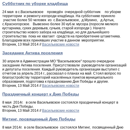
Субботник по уборке кладбища
24 мая в с.Васильевское проведён очередной субботник по уборке
территории и ремонту изгороди кладбища. На субботнике приняло
участие более 50 человек из с.Васильевское, д.Мухино, д.Артык,
с.Красногорское. Вывезено более 30 куб.м. мусора (поросли мелкого
кустарника, сухих деревьев, сучьев, старой изгороди ). Начато
строительство нового забора на кладбище, но для дальнейшего
строительства пока не хватает средств на приобретение штакетника.
Благодарим всех принявших участие в данном мероприятии.
Вторник, 13 Май 2014 //
Васильевские новости
Заседание Актива поселения
30 апреля в Администрации МО "Васильевское" прошло очередное
заседание Актива поселения. Присутствовали руководители организаций
и депутаты поселения. Каждый руководитель организации выступил с
отчетом за апрель 2014 г., рассказал о планах на май. Стоял вопрос по
благоустройству территорий населённых пунктов муниципального
образования, подготовка к празднованию Дня Победы и другие.
Вторник, 13 Май 2014 //
Васильевские новости
Праздничный концерт к Дню Победы
8 мая 2014г. в селе Васильевское состоялся праздничный концерт в
честь Дня Победы.
Вторник, 13 Май 2014 //
Васильевские новости
Митинг, посвященный Дню Победы
8 мая 2014г. в селе Васильевское состоялся Митинг, посвященный Дню