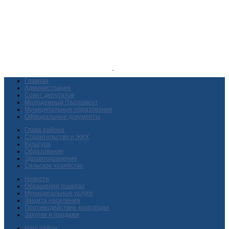
Главная
Администрация
Совет депутатов
Молодежный Парламент
Муниципальные образования
Официальные документы
Глава района
Строительство и ЖКХ
Культура
Образование
Здравоохранение
Сельское хозяйство
Новости
Обращения граждан
Муниципальные услуги
Защита населения
Противодействие коррупции
Закупки и продажи
Наш район