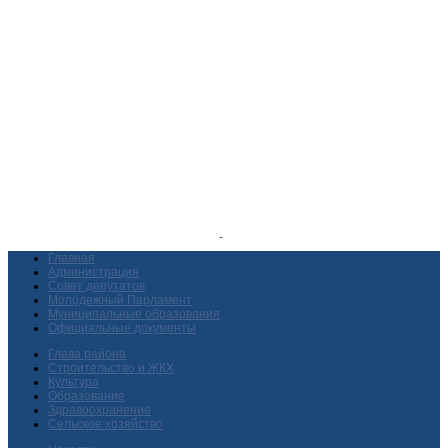
Главная
Администрация
Совет депутатов
Молодежный Парламент
Муниципальные образования
Официальные документы
Глава района
Строительство и ЖКХ
Культура
Образование
Здравоохранение
Сельское хозяйство