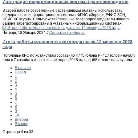
Интеграция информационных систем в растениеводстве
В своей работе современные растениеводы обязаны использовать
федеральные информационные системы ФГИС «Зерно», ЕФИС ЗСН,
ФГИС «Сатурн». Сельскохозяйственные товаропроизводители нашего
района зарегистрированы в указанных информационных системах.
Четверг, 18 Январь 2024 //
Сельское хозяйство
Итоги работы молочного скотоводства за 12 месяцев 2023
года
Поголовье КРС по хозяйствам составило 4775 голова (-) 417 голов к началу
года в 7 хозяйствах в т.ч. из них коров 2048 голов (-)68 голов к началу года
В начало
Назад
1
2
3
4
5
6
7
8
9
10
Вперёд
В конец
Страница 4 из 33