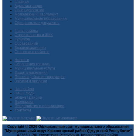
Главная
Администрация
Совет депутатов
Молодежный Парламент
Муниципальные образования
Официальные документы
Глава района
Строительство и ЖКХ
Культура
Образование
Здравоохранение
Сельское хозяйство
Новости
Обращения граждан
Муниципальные услуги
Защита населения
Противодействие коррупции
Закупки и продажи
Наш район
Наши люди
Бюджет района
Экономика
Предприятия и организации
Контакты
Copyright © 2026 Официальный сайт муниципального образования
"Муниципальный округ Красногорский район Удмуртской Республики"
427650, РФ, Удмуртская Республика, Красногорский район,