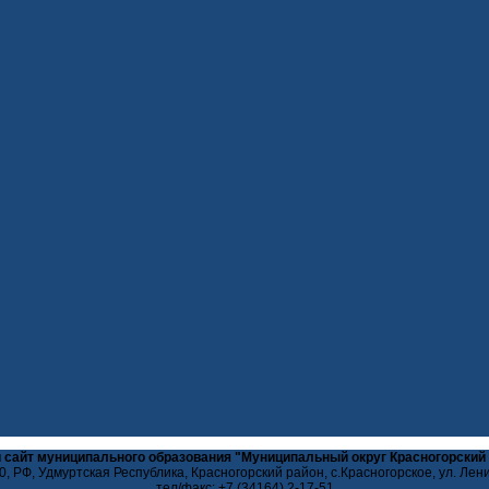
 сайт муниципального образования "Муниципальный округ Красногорский
, РФ, Удмуртская Республика, Красногорский район, с.Красногорское, ул. Лен
тел/факс: +7 (34164) 2-17-51