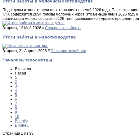
Итоги работы в молочном скотоводстве
Подведены итоги отрасли животноводства за май 2026 года. По состоянию на
КФХ содержится 2094 головы молочных коров, это меньше чем в 2025 году н
реализации молока составил 5126 тонн, уменьшение к уровню прошлого год
Вторник, 12 Май 2026 //
Сельское хозяйство
Итоги работы в животноводстве
Вторник, 21 Апрель 2026 //
Сельское хозяйство
Начались техосмотры.
В начало
Назад
1
2
3
4
5
6
7
8
9
10
Вперёд
В конец
Страница 1 из 33