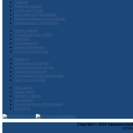
Главная
Администрация
Совет депутатов
Молодежный Парламент
Муниципальные образования
Официальные документы
Глава района
Строительство и ЖКХ
Культура
Образование
Здравоохранение
Сельское хозяйство
Новости
Обращения граждан
Муниципальные услуги
Защита населения
Противодействие коррупции
Закупки и продажи
Наш район
Наши люди
Бюджет района
Экономика
Предприятия и организации
Контакты
Copyright © 2026 Официальный
427650