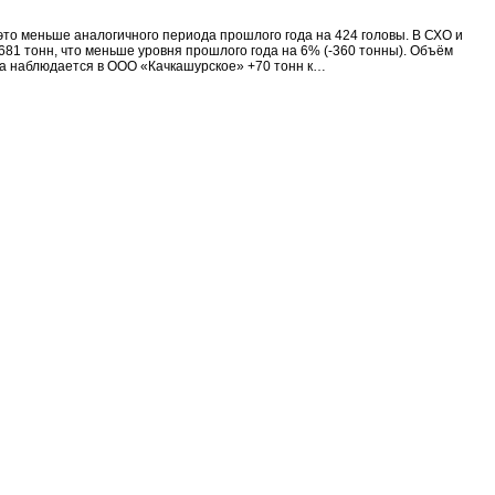
 это меньше аналогичного периода прошлого года на 424 головы. В СХО и
681 тонн, что меньше уровня прошлого года на 6% (-360 тонны). Объём
ика наблюдается в ООО «Качкашурское» +70 тонн к…