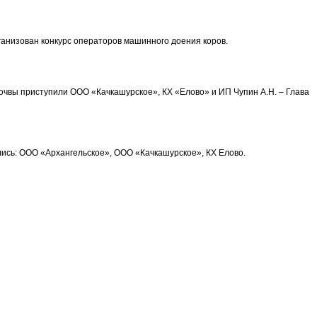
ганизован конкурс операторов машинного доения коров.
очвы приступили ООО «Качкашурское», КХ «Елово» и ИП Чупин А.Н. – Глава
лись: ООО «Архангельское», ООО «Качкашурское», КХ Елово.