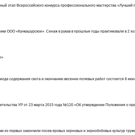
ьный этап Всероссийского конкурса профессионального мастерства «Лучший
ники ООО «Качкашурское». Сенаж в рукав в прошлые годы практиковали в 2 х
е»
ода содержания скота и окончанию весенне-полевых работ состоится 8 июня 2
ительства УР от 23 марта 2015 года №120 «Об утверждении Положения о пр
ми из первых закончили посев яровых зерновых и зернобобовых культур тру