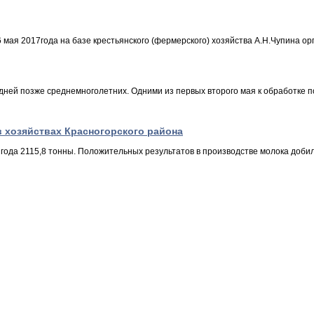
мая 2017года на базе крестьянского (фермерского) хозяйства А.Н.Чупина ор
дней позже среднемноголетних. Одними из первых второго мая к обработке п
в хозяйствах Красногорского района
7 года 2115,8 тонны. Положительных результатов в производстве молока доби