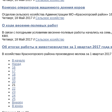
Четверг, 18 Май 2017 //
Сельское хозяйство
Конкурс операторов машинного доения коров
Отделом сельского хозяйства Администрации МО «Красногорский район» 16 
Четверг, 18 Май 2017 //
Сельское хозяйство
О ходе весенне-полевых работ
В связи с погодными условиями весенне-полевые работы начались на семь 
КФХ.
Четверг, 18 Май 2017 //
Сельское хозяйство
Об итогах работы в животноводстве за 1 квартал 2017 года 
В хозяйствах Красногорского района произведено молока за 1 квартал 201
В начало
Назад
16
17
18
19
20
21
22
23
24
25
Вперёд
В конец