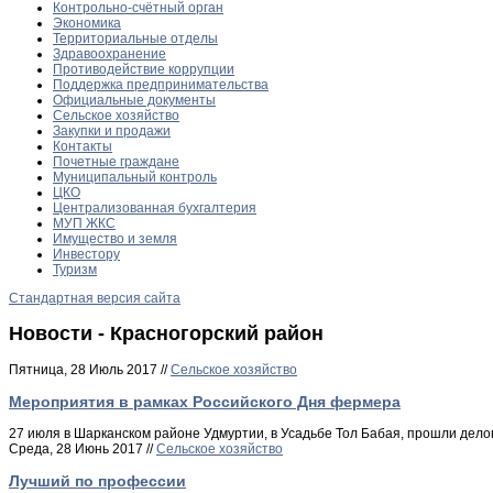
Контрольно-счётный орган
Экономика
Территориальные отделы
Здравоохранение
Противодействие коррупции
Поддержка предпринимательства
Официальные документы
Сельское хозяйство
Закупки и продажи
Контакты
Почетные граждане
Муниципальный контроль
ЦКО
Централизованная бухгалтерия
МУП ЖКС
Имущество и земля
Инвестору
Туризм
Стандартная версия сайта
Новости - Красногорский район
Пятница, 28 Июль 2017 //
Сельское хозяйство
Мероприятия в рамках Российского Дня фермера
27 июля в Шарканском районе Удмуртии, в Усадьбе Тол Бабая, прошли дел
Среда, 28 Июнь 2017 //
Сельское хозяйство
Лучший по профессии