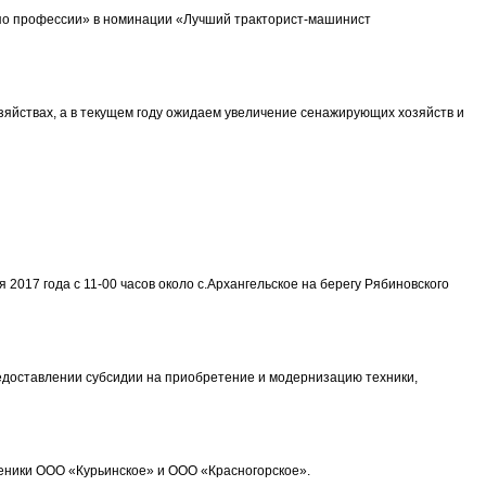
 по профессии» в номинации «Лучший тракторист-машинист
озяйствах, а в текущем году ожидаем увеличение сенажирующих хозяйств и
017 года с 11-00 часов около с.Архангельское на берегу Рябиновского
едоставлении субсидии на приобретение и модернизацию техники,
женики ООО «Курьинское» и ООО «Красногорское».