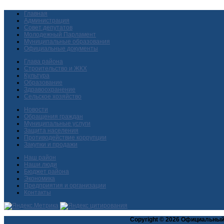
Главная
Администрация
Совет депутатов
Молодежный Парламент
Муниципальные образования
Официальные документы
Глава района
Строительство и ЖКХ
Культура
Образование
Здравоохранение
Сельское хозяйство
Новости
Обращения граждан
Муниципальные услуги
Защита населения
Противодействие коррупции
Закупки и продажи
Наш район
Наши люди
Бюджет района
Экономика
Предприятия и организации
Контакты
Copyright © 2026 Официальный