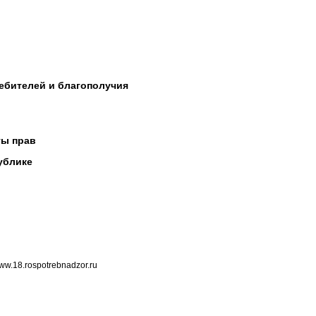
ебителей и благополучия
ты прав
ублике
ww.18.rospotrebnadzor.ru