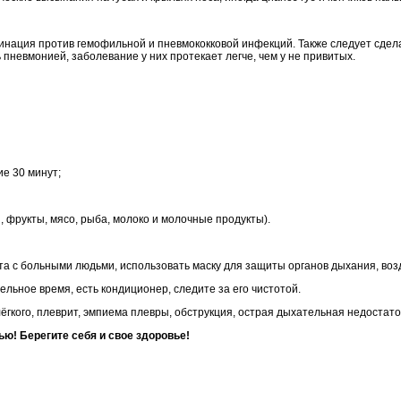
ация против гемофильной и пневмококковой инфекций. Также следует сделат
пневмонией, заболевание у них протекает легче, чем у не привитых.
е 30 минут;
 фрукты, мясо, рыба, молоко и молочные продукты).
та с больными людьми, использовать маску для защиты органов дыхания, во
ельное время, есть кондиционер, следите за его чистотой.
кого, плеврит, эмпиема плевры, обструкция, острая дыхательная недостаточно
ю! Берегите себя и свое здоровье!