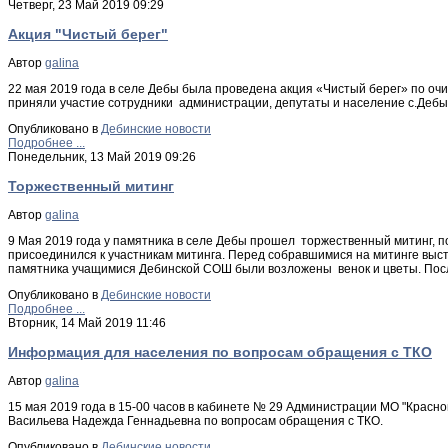
Четверг, 23 Май 2019 09:29
Акция "Чистый берег"
Автор
galina
22 мая 2019 года в селе Дебы была проведена акция «Чистый берег» по очи
приняли участие сотрудники администрации, депутаты и население с.Дебы
Опубликовано в
Дебинские новости
Подробнее ...
Понедельник, 13 Май 2019 09:26
Торжественный митинг
Автор
galina
9 Мая 2019 года у памятника в селе Дебы прошел торжественный митинг, 
присоединился к участникам митинга. Перед собравшимися на митинге выс
памятника учащимися Дебинской СОШ были возложены венок и цветы. Посл
Опубликовано в
Дебинские новости
Подробнее ...
Вторник, 14 Май 2019 11:46
Информация для населения по вопросам обращения с ТКО
Автор
galina
15 мая 2019 года в 15-00 часов в кабинете № 29 Администрации МО "Красн
Васильева Надежда Геннадьевна по вопросам обращения с ТКО.
Опубликовано в
Дебинские новости