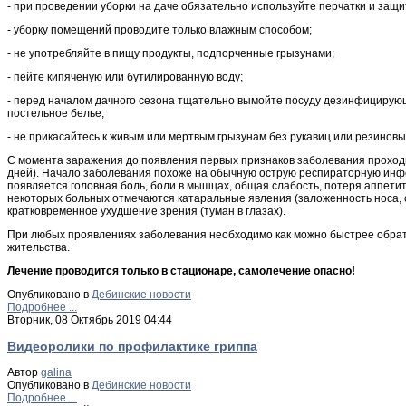
- при проведении уборки на даче обязательно используйте перчатки и защи
- уборку помещений проводите только влажным способом;
- не употребляйте в пищу продукты, подпорченные грызунами;
- пейте кипяченую или бутилированную воду;
- перед началом дачного сезона тщательно вымойте посуду дезинфицирую
постельное белье;
- не прикасайтесь к живым или мертвым грызунам без рукавиц или резиновы
С момента заражения до появления первых признаков заболевания проходи
дней). Начало заболевания похоже на обычную острую респираторную инф
появляется головная боль, боли в мышцах, общая слабость, потеря аппетита
некоторых больных отмечаются катаральные явления (заложенность носа, с
кратковременное ухудшение зрения (туман в глазах).
При любых проявлениях заболевания необходимо как можно быстрее обрати
жительства.
Лечение проводится только в стационаре, самолечение опасно!
Опубликовано в
Дебинские новости
Подробнее ...
Вторник, 08 Октябрь 2019 04:44
Видеоролики по профилактике гриппа
Автор
galina
Опубликовано в
Дебинские новости
Подробнее ...