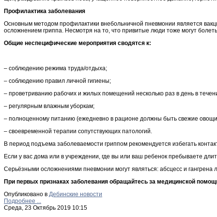
Профилактика заболевания
Основным методом профилактики внебольничной пневмонии является вакцин
осложнением гриппа. Несмотря на то, что привитые люди тоже могут болеть 
Общие неспецифические мероприятия сводятся к:
– соблюдению режима труда/отдыха;
– соблюдению правил личной гигиены;
– проветриванию рабочих и жилых помещений несколько раз в день в течени
– регулярным влажным уборкам;
– полноценному питанию (ежедневно в рационе должны быть свежие овощи,
– своевременной терапии сопутствующих патологий.
В период подъема заболеваемости гриппом рекомендуется избегать контак
Если у вас дома или в учреждении, где вы или ваш ребенок пребываете длит
Серьёзными осложнениями пневмонии могут являться: абсцесс и гангрена лёг
При первых признаках заболевания обращайтесь за медицинской помощь
Опубликовано в
Дебинские новости
Подробнее ...
Среда, 23 Октябрь 2019 10:15