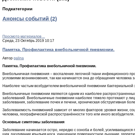
Подкатегории
Анонсы событий (2)
Просмотр материалов ...
Среда, 23 Октябрь 2019 10:17
Памятка. Профилактика внебольничной пневмонии.
Автор
galina
Памятка. Профилактика внебольничной пневмонии.
Внебольничная пневмония – воспаление легочной ткани инфекционного про
условиями возникновения, так как начинается она до обращения человека 
Наиболее частым возбудителем внебольничной пневмонии бактериальной эт
Внебольничные пневмонии являются одним из наиболее распространенных 
заболеваний. Внебольничные пневмонии наиболее тяжело протекают у лиц 
заболевания, заболевание почек и печени, хроническая обструктивная болез
Заболеваемость пневмонией зависит от многих факторов: уровня жизни, со
человека, географической распространённости того или иного возбудителя.
Основные симптомы заболевания
Заболевание начинается остро, нередко с озноба и болей, усиливающихся 
щек, раздувание крыльев носа, учащенное поверхностное дыхание, герпетиче