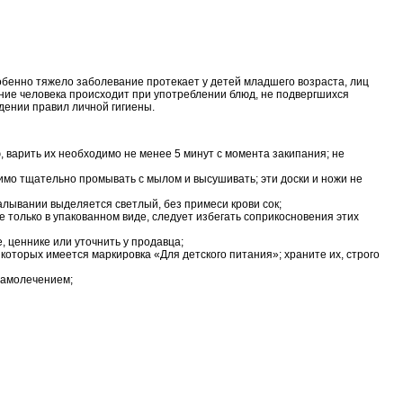
бенно тяжело заболевание протекает у детей младшего возраста, лиц
жение человека происходит при употреблении блюд, не подвергшихся
дении правил личной гигиены.
 варить их необходимо не менее 5 минут с момента закипания; не
мо тщательно промывать с мылом и высушивать; эти доски и ножи не
алывании выделяется светлый, без примеси крови сок;
только в упакованном виде, следует избегать соприкосновения этих
 ценнике или уточнить у продавца;
которых имеется маркировка «Для детского питания»; храните их, строго
 самолечением;