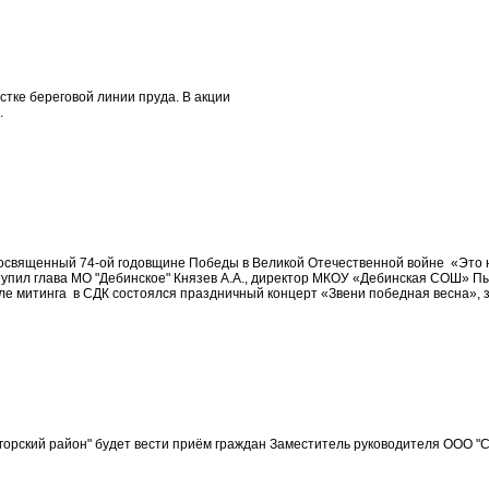
стке береговой линии пруда. В акции
.
посвященный 74-ой годовщине Победы в Великой Отечественной войне «Это 
тупил глава МО "Дебинское" Князев А.А., директор МКОУ «Дебинская СОШ» 
е митинга в СДК состоялся праздничный концерт «Звени победная весна», з
огорский район" будет вести приём граждан Заместитель руководителя ООО 