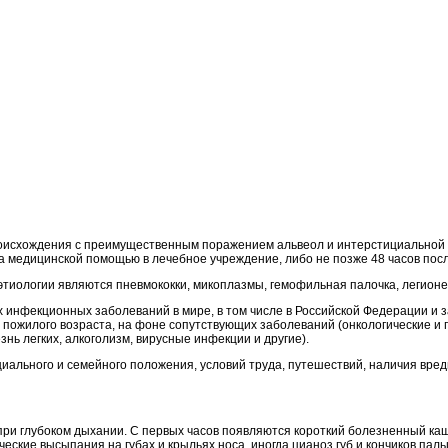
исхождения с преимущественным поражением альвеол и интерстициальной тк
за медицинской помощью в лечебное учреждение, либо не позже 48 часов пос
иологии являются пневмококки, микоплазмы, гемофильная палочка, легионе
инфекционных заболеваний в мире, в том числе в Российской Федерации и 
пожилого возраста, на фоне сопутствующих заболеваний (онкологические и 
нь легких, алкоголизм, вирусные инфекции и другие).
циального и семейного положения, условий труда, путешествий, наличия вре
при глубоком дыхании. С первых часов появляются короткий болезненный ка
ские высыпания на губах и крыльях носа, иногда цианоз губ и кончиков пальце