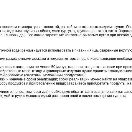
вышением температуры, тошнотой, рвотой, многократным жидким стулом. Осо
находиться в куриных яйцах, мясе кур, уток, крупного рогатого скота. Зара
ашлыков и др.). Возможно заражение контактно-бытовым путем при несоблю
ной воде; рекомендуется использовать в питании яйца, сваренные вкрутую,
ыми разделочными досками и ножами, которые после использования необходи
я после закипания не менее 50 минут; жареная птица готова, если при прок
бретенные мясо, птицу и кулинарные изделия нужно хранить в холодильнике 
кой обработке (салатами, молочными продуктами);
жи и конечные сроки реализации; сроки реализации можно найти на упаковке,
бору продуктов и приготовлению пищи; старайтесь приобретать продукты, на 
животе, понос, температура) необходимо обратиться к врачу, не заниматься
ук, мойте руки с мылом каждый раз перед едой и после посещения туалета.