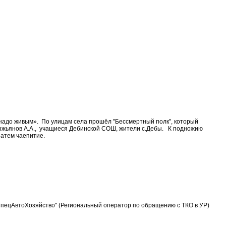
надо живым». По улицам села прошёл "Бессмертный полк", который
Пыжьянов А.А., учащиеся Дебинской СОШ, жители с.Дебы. К подножию
атем чаепитие.
"СпецАвтоХозяйство" (Региональный оператор по обращению с ТКО в УР)