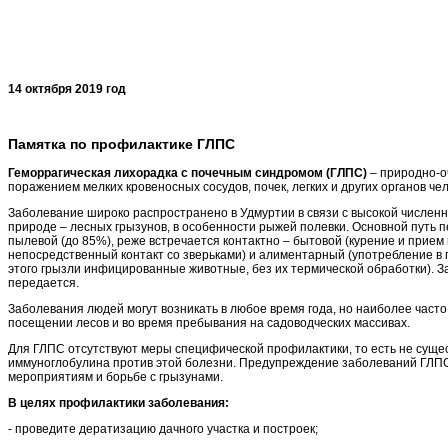
14 октября 2019 год г. И
Памятка по профилактике ГЛПС
Геморрагическая лихорадка с почечным синдромом (ГЛПС)
– природно-о
поражением мелких кровеносных сосудов, почек, легких и других органов чел
Заболевание широко распространено в Удмуртии в связи с высокой числен
природе – лесных грызунов, в особенности рыжей полевки. Основной путь 
пылевой (до 85%), реже встречается контактно – бытовой (курение и прие
непосредственный контакт со зверьками) и алиментарный (употребление в 
этого грызли инфицированные животные, без их термической обработки). За
передается.
Заболевания людей могут возникать в любое время года, но наиболее часто
посещении лесов и во время пребывания на садоводческих массивах.
Для ГЛПС отсутствуют меры специфической профилактики, то есть не суще
иммуноглобулина против этой болезни. Предупреждение заболеваний ГЛП
мероприятиям и борьбе с грызунами.
В целях профилактики заболевания:
- проведите дератизацию дачного участка и построек;