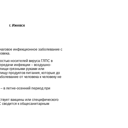
жевск
чаговое инфекционное заболевание с
овека.
ностью носителей вируса ГЛПС в
передачи инфекции – воздушно-
м пищи грязными руками или
пищу продуктов питания, которые до
болевание от человека к человеку не
 – в летне-осенний период при
ствует вакцины или специфического
С сводится к общесанитарным