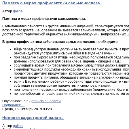
Памятка о мерах профилактики сальмонеллеза.
Автор
galina
Памятка о мерах профилактики сальмонеллеза.
Сальмонеллез относится к группе кишечных инфекций, характеризуется по
пожилого возраста. Заболевание вызывается сальмонеллами, которые могут 
достаточной термической обработке («яичницы-глазуньи», непрожареных ш
В целях профилактики заболевания сальмонеллезом необходимо:
яйца перед употреблением должны быть обязательно вымыты в проточ
рекомендуется употреблять сырые яйца и в виде «глазуньи»;
при разделке сырого мяса птицы необходимо пользоваться отдельн
должны использоваться для резки хлеба, вареных овощей и т.д.;
соблюдайте время приготовления мясных блюд; птица должна варитьс
скоропортящиеся продукты необходимо хранить в холодильнике; прио
продуктов с другими продуктами, которые не подвергаются термичес
покупая продукты питания, обращайте внимание на условия их прода
если у Вас маленький ребенок – особенно тщательно подходите к вы
соблюдая температурные параметры и сроки реализации;
при появлении первых признаков заболевания (недомогание, боли в 
не пренебрегайте правилами личной гигиены, следите за чистотой р
Опубликовано в
Дебинские новости
Подробнее ...
Среда, 16 Октябрь 2019 03:28
Новости кадастровой палаты
Автор
galina