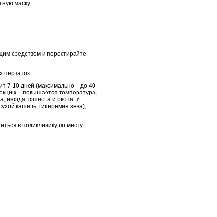
тную маску;
щим средством и перестирайте
х перчаток.
т 7-10 дней (максимально – до 40
екцию – повышается температура,
, иногда тошнота и рвота. У
ухой кашель, гиперемия зева),
ться в поликлинику по месту