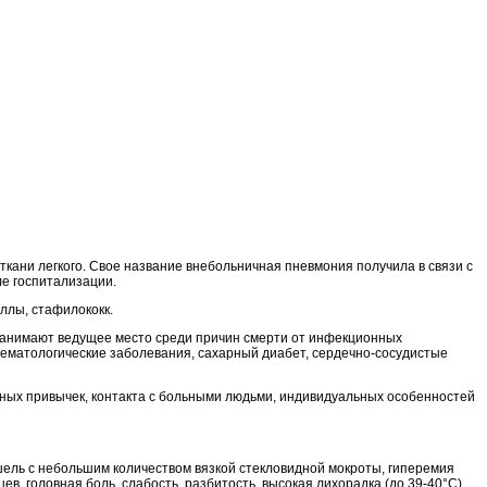
ани легкого. Свое название внебольничная пневмония получила в связи с
ле госпитализации.
ллы, стафилококк.
занимают ведущее место среди причин смерти от инфекционных
гематологические заболевания, сахарный диабет, сердечно-сосудистые
дных привычек, контакта с больными людьми, индивидуальных особенностей
шель с небольшим количеством вязкой стекловидной мокроты, гиперемия
в, головная боль, слабость, разбитость, высокая лихорадка (до 39-40°С).