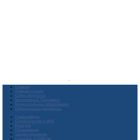
Главная
Администрация
Совет депутатов
Молодежный Парламент
Муниципальные образования
Официальные документы
Глава района
Строительство и ЖКХ
Культура
Образование
Здравоохранение
Сельское хозяйство