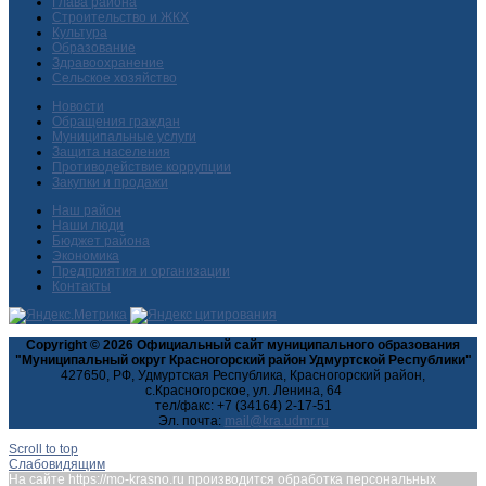
Глава района
Строительство и ЖКХ
Культура
Образование
Здравоохранение
Сельское хозяйство
Новости
Обращения граждан
Муниципальные услуги
Защита населения
Противодействие коррупции
Закупки и продажи
Наш район
Наши люди
Бюджет района
Экономика
Предприятия и организации
Контакты
Copyright © 2026 Официальный сайт муниципального образования
"Муниципальный округ Красногорский район Удмуртской Республики"
427650, РФ, Удмуртская Республика, Красногорский район,
с.Красногорское, ул. Ленина, 64
тел/факс: +7 (34164) 2-17-51
Эл. почта:
Scroll to top
Слабовидящим
На сайте https://mo-krasno.ru производится обработка персональных