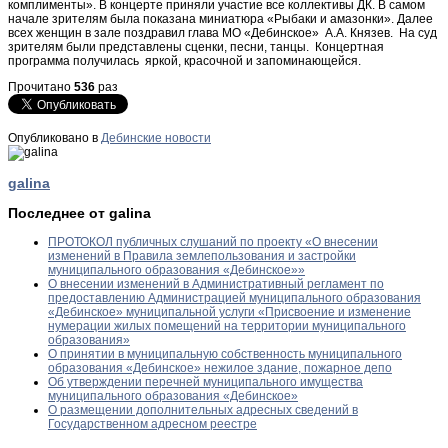
комплименты». В концерте приняли участие все коллективы ДК. В самом
начале зрителям была показана миниатюра «Рыбаки и амазонки». Далее
всех женщин в зале поздравил глава МО «Дебинское» А.А. Князев. На суд
зрителям были представлены сценки, песни, танцы. Концертная
программа получилась яркой, красочной и запоминающейся.
Прочитано
536
раз
Опубликовано в
Дебинские новости
galina
Последнее от galina
ПРОТОКОЛ публичных слушаний по проекту «О внесении
изменений в Правила землепользования и застройки
муниципального образования «Дебинское»»
О внесении изменений в Административный регламент по
предоставлению Администрацией муниципального образования
«Дебинское» муниципальной услуги «Присвоение и изменение
нумерации жилых помещений на территории муниципального
образования»
О принятии в муниципальную собственность муниципального
образования «Дебинское» нежилое здание, пожарное депо
Об утверждении перечней муниципального имущества
муниципального образования «Дебинское»
О размещении дополнительных адресных сведений в
Государственном адресном реестре