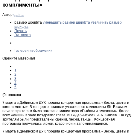
комплименты»
Автор
galina
размер шрифта
уменьшить размер шрифта
увеличить размер
шрифта
Печать
Эл. почта
Галерея изображений
Оцените материал
1
2
3
4
5
(0 голосов)
7 марта в Дебинском ДУК прошла концертная программа «Весна, цветы и
комплименты». В концерте приняли участие все коллективы ДК. В самом
начале зрителям была показана миниатюра «Рыбаки и амазонки». Далее
всех женщин в зале поздравил глава МО «Дебинское» А.А. Князев. На суд
зрителям были представлены сценки, песни, танцы. Концертная
программа получилась яркой, красочной и запоминающейся.
7 марта в Дебинском ДУК прошла концертная программа «Весна, цветы и