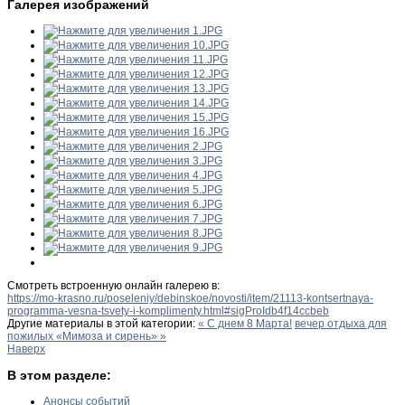
Галерея изображений
Смотреть встроенную онлайн галерею в:
https://mo-krasno.ru/poseleniy/debinskoe/novosti/item/21113-kontsertnaya-
programma-vesna-tsvety-i-komplimenty.html#sigProIdb4f14ccbeb
Другие материалы в этой категории:
« С днем 8 Марта!
вечер отдыха для
пожилых «Мимоза и сирень» »
Наверх
В этом разделе:
Анонсы событий