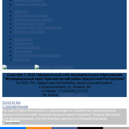
Здравоохранение
Сельское хозяйство
Новости
Обращения граждан
Муниципальные услуги
Защита населения
Противодействие коррупции
Закупки и продажи
Наш район
Наши люди
Бюджет района
Экономика
Предприятия и организации
Контакты
Copyright © 2026 Официальный сайт муниципального образования
"Муниципальный округ Красногорский район Удмуртской Республики"
427650, РФ, Удмуртская Республика, Красногорский район,
с.Красногорское, ул. Ленина, 64
тел/факс: +7 (34164) 2-17-51
Эл. почта:
Scroll to top
Слабовидящим
На сайте https://mo-krasno.ru производится обработка персональных
данных посетителей, посредством интернет-сервиса "Яндекс.Метрика",
для формирования статистических данных в обобщённом виде.
Принимаю