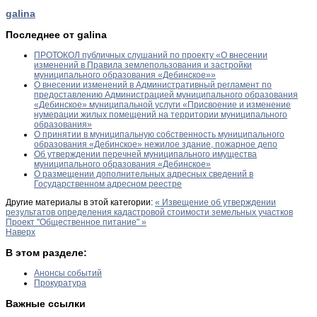
galina
Последнее от galina
ПРОТОКОЛ публичных слушаний по проекту «О внесении
изменений в Правила землепользования и застройки
муниципального образования «Дебинское»»
О внесении изменений в Административный регламент по
предоставлению Администрацией муниципального образования
«Дебинское» муниципальной услуги «Присвоение и изменение
нумерации жилых помещений на территории муниципального
образования»
О принятии в муниципальную собственность муниципального
образования «Дебинское» нежилое здание, пожарное депо
Об утверждении перечней муниципального имущества
муниципального образования «Дебинское»
О размещении дополнительных адресных сведений в
Государственном адресном реестре
Другие материалы в этой категории:
« Извещение об утверждении
результатов определения кадастровой стоимости земельных участков
Проект "Общественное питание" »
Наверх
В этом разделе:
Анонсы событий
Прокуратура
Важные ссылки