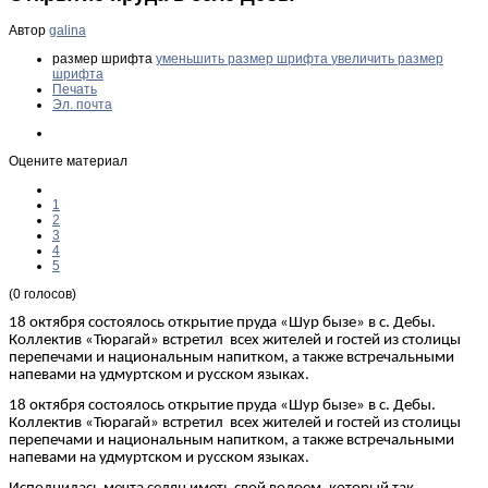
Автор
galina
размер шрифта
уменьшить размер шрифта
увеличить размер
шрифта
Печать
Эл. почта
Оцените материал
1
2
3
4
5
(0 голосов)
18 октября состоялось открытие пруда «Шур бызе» в с. Дебы.
Коллектив «Тюрагай» встретил
всех жителей и гостей из столицы
перепечами и национальным напитком, а также встречальными
напевами на удмуртском и русском языках.
18 октября состоялось открытие пруда «Шур бызе» в с. Дебы.
Коллектив «Тюрагай» встретил
всех жителей и гостей из столицы
перепечами и национальным напитком, а также встречальными
напевами на удмуртском и русском языках.