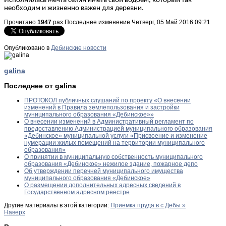
Исполнилась мечта селян иметь свой водоем, который так
необходим и жизненно важен для деревни.
Прочитано
1947
раз
Последнее изменение Четверг, 05 Май 2016 09:21
Опубликовано в
Дебинские новости
galina
Последнее от galina
ПРОТОКОЛ публичных слушаний по проекту «О внесении
изменений в Правила землепользования и застройки
муниципального образования «Дебинское»»
О внесении изменений в Административный регламент по
предоставлению Администрацией муниципального образования
«Дебинское» муниципальной услуги «Присвоение и изменение
нумерации жилых помещений на территории муниципального
образования»
О принятии в муниципальную собственность муниципального
образования «Дебинское» нежилое здание, пожарное депо
Об утверждении перечней муниципального имущества
муниципального образования «Дебинское»
О размещении дополнительных адресных сведений в
Государственном адресном реестре
Другие материалы в этой категории:
Приемка пруда в с.Дебы »
Наверх