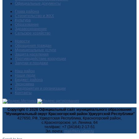
Официальные документы
Глава района
Строительство и ЖКХ
Культура
Образование
Здравоохранение
Сельское хозяйство
Новости
Обращения граждан
Муниципальные услуги
Защита населения
Противодействие коррупции
Закупки и продажи
Наш район
Наши люди
Бюджет района
Экономика
Предприятия и организации
Контакты
Copyright © 2026 Официальный сайт муниципального образования
"Муниципальный округ Красногорский район Удмуртской Республики"
427650, РФ, Удмуртская Республика, Красногорский район,
с.Красногорское, ул. Ленина, 64
тел/факс: +7 (34164) 2-17-51
Эл. почта: