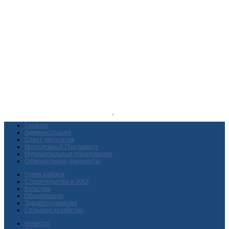
Главная
Администрация
Совет депутатов
Молодежный Парламент
Муниципальные образования
Официальные документы
Глава района
Строительство и ЖКХ
Культура
Образование
Здравоохранение
Сельское хозяйство
Новости