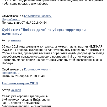
посетили с поздравлениями труженников тыла на дому, им были вручены
небольшие продуктовые наборы.
Опубликовано в
Кокманские новости
Подробнее ...
Понедельник, 07 Май 2018 04:54
Субботник "Доброе дело" по уборке территории
памятников
Автор
kokman
05 мая 2018 года активные жители села Кокман, члены партии «ЕДИНАЯ
РОССИЯ» провели субботник по благоустройству территории памятников.
Убрана листва, проведена весенняя обработка клумб. Доброе дело всегда
способствует повышению хорошего настроения! И с этим хорошим
настроением все пошли на репетицию мероприятий, посвященных Дню
Победы.
Опубликовано в
Кокманские новости
Подробнее ...
Пятница, 20 Апрель 2018 11:40
Библиосумерки 2018
Автор
kokman
Стало уже хорошей традицией в
библиотеках поводить Библионочи.
Так 19 апреля в Кокманской
библиотеке прошли Библиосумерки