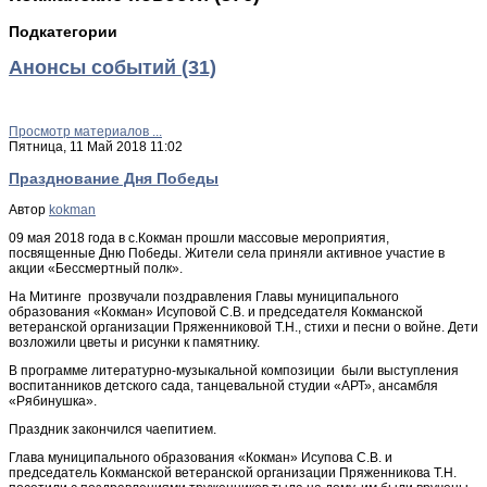
Подкатегории
Анонсы событий (31)
Просмотр материалов ...
Пятница, 11 Май 2018 11:02
Празднование Дня Победы
Автор
kokman
09 мая 2018 года в с.Кокман прошли массовые мероприятия,
посвященные Дню Победы. Жители села приняли активное участие в
акции «Бессмертный полк».
На Митинге прозвучали поздравления Главы муниципального
образования «Кокман» Исуповой С.В. и председателя Кокманской
ветеранской организации Пряженниковой Т.Н., стихи и песни о войне. Дети
возложили цветы и рисунки к памятнику.
В программе литературно-музыкальной композиции были выступления
воспитанников детского сада, танцевальной студии «АРТ», ансамбля
«Рябинушка».
Праздник закончился чаепитием.
Глава муниципального образования «Кокман» Исупова С.В. и
председатель Кокманской ветеранской организации Пряженникова Т.Н.