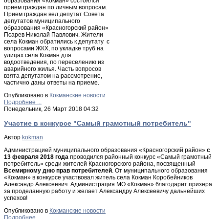
образования «Кокман» состоялся
прием граждан по личным вопросам.
Прием граждан вел депутат Совета
депутатов муниципального
образования «Красногорский район»
Псарев Николай Павлович. Жители
села Кокман обратились к депутату с
вопросами ЖКХ, по укладке труб на
улицах села Кокман для
водоотведения, по переселению из
аварийного жилья. Часть вопросов
взята депутатом на рассмотрение,
частично даны ответы на приеме.
Опубликовано в
Кокманские новости
Подробнее ...
Понедельник, 26 Март 2018 04:32
Участие в конкурсе "Самый грамотный потребитель"
Автор
kokman
Администрацией муниципального образования «Красногорский район»
с
13 февраля 2018 года
проводился районный конкурс «Самый грамотный
потребитель» среди жителей Красногорского района, посвященный
Всемирному дню прав потребителей
. От муниципального образования
«Кокман» в конкурсе участвовал житель села Кокман Коробейников
Александр Алексеевич. Администрация МО «Кокман» благодарит призера
за проделанную работу и желает Александру Алексеевичу дальнейших
успехов!
Опубликовано в
Кокманские новости
Подробнее ...