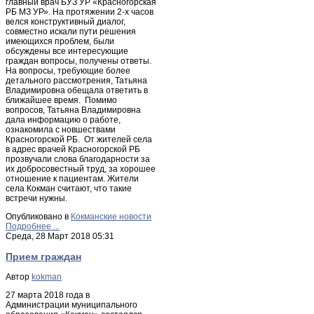
главный врач БУЗ УР «Красногорская
РБ МЗ УР». На протяжении 2-х часов
велся конструктивный диалог,
совместно искали пути решения
имеющихся проблем, были
обсуждены все интересующие
граждан вопросы, получены ответы.
На вопросы, требующие более
детального рассмотрения, Татьяна
Владимировна обещала ответить в
ближайшее время. Помимо
вопросов, Татьяна Владимировна
дала информацию о работе,
ознакомила с новшествами
Красногорской РБ. От жителей села
в адрес врачей Красногорской РБ
прозвучали слова благодарности за
их добросовестный труд, за хорошее
отношение к пациентам. Жители
села Кокман считают, что такие
встречи нужны.
Опубликовано в
Кокманские новости
Подробнее ...
Среда, 28 Март 2018 05:31
Прием граждан
Автор
kokman
27 марта 2018 года в
Администрации муниципального