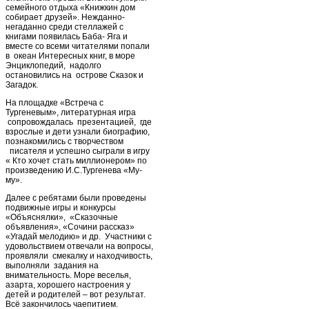
семейного отдыха «Книжкин дом
собирает друзей». Нежданно-
негаданно среди стеллажей с
книгами появилась Баба- Яга и
вместе со всеми читателями попали
в океан Интересных книг, в море
Энциклопедий, надолго
остановились на острове Сказок и
Загадок.
На площадке «Встреча с
Тургеневым», литературная игра
сопровождалась презентацией, где
взрослые и дети узнали биографию,
познакомились с творчеством
писателя и успешно сыграли в игру
« Кто хочет стать миллионером» по
произведению И.С.Тургенева «Му-
му».
Далее с ребятами были проведены
подвижные игры и конкурсы
«Объяснялки», «Сказочные
объявления», «Сочини рассказ»
«Угадай мелодию» и др. Участники с
удовольствием отвечали на вопросы,
проявляли смекалку и находчивость,
выполняли задания на
внимательность. Море веселья,
азарта, хорошего настроения у
детей и родителей – вот результат.
Всё закончилось чаепитием.