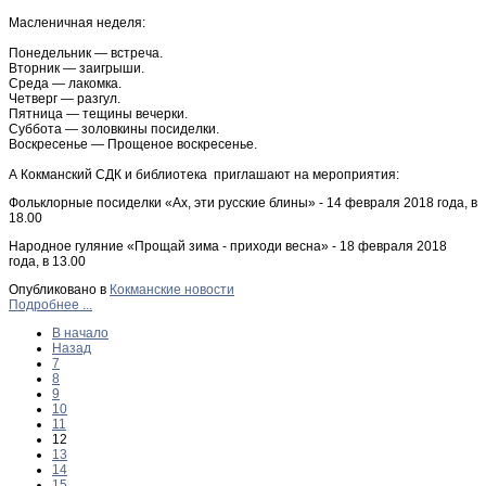
Масленичная неделя:
Понедельник — встреча.
Вторник — заигрыши.
Среда — лакомка.
Четверг — разгул.
Пятница — тещины вечерки.
Суббота — золовкины посиделки.
Воскресенье — Прощеное воскресенье.
А Кокманский СДК и библиотека приглашают на мероприятия:
Фольклорные посиделки «Ах, эти русские блины» - 14 февраля 2018 года, в
18.00
Народное гуляние «Прощай зима - приходи весна» - 18 февраля 2018
года, в 13.00
Опубликовано в
Кокманские новости
Подробнее ...
В начало
Назад
7
8
9
10
11
12
13
14
15