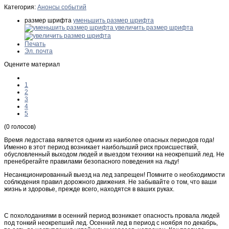
Категория:
Анонсы событий
размер шрифта
уменьшить размер шрифта
увеличить размер шрифта
Печать
Эл. почта
Оцените материал
1
2
3
4
5
(0 голосов)
Время ледостава является одним из наиболее опасных периодов года!
Именно в этот период возникает наибольший риск происшествий,
обусловленный выходом людей и выездом техники на неокрепший лед. Не
пренебрегайте правилами безопасного поведения на льду!
Несанкционированный выезд на лед запрещен! Помните о необходимости
соблюдения правил дорожного движения. Не забывайте о том, что ваши
жизнь и здоровье, прежде всего, находятся в ваших руках.
С похолоданиями в осенний период возникает опасность провала людей
под тонкий неокрепший лед. Осенний лед в период с ноября по декабрь,