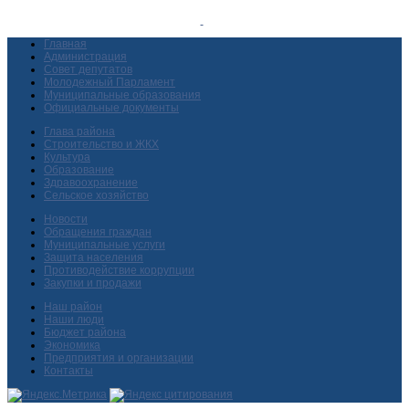
Главная
Администрация
Совет депутатов
Молодежный Парламент
Муниципальные образования
Официальные документы
Глава района
Строительство и ЖКХ
Культура
Образование
Здравоохранение
Сельское хозяйство
Новости
Обращения граждан
Муниципальные услуги
Защита населения
Противодействие коррупции
Закупки и продажи
Наш район
Наши люди
Бюджет района
Экономика
Предприятия и организации
Контакты