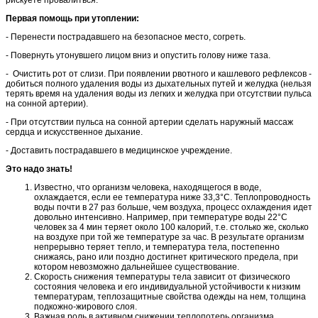
Первая помощь при утоплении:
- Перенести пострадавшего на безопасное место, согреть.
- Повернуть утонувшего лицом вниз и опустить голову ниже таза.
- Очистить рот от слизи. При появлении рвотного и кашлевого рефлексов -
добиться полного удаления воды из дыхательных путей и желудка (нельзя
терять время на удаления воды из легких и желудка при отсутствии пульса
на сонной артерии).
- При отсутствии пульса на сонной артерии сделать наружный массаж
сердца и искусственное дыхание.
- Доставить пострадавшего в медицинское учреждение.
Это надо знать!
Известно, что организм человека, находящегося в воде,
охлаждается, если ее температура ниже 33,3°С. Теплопроводность
воды почти в 27 раз больше, чем воздуха, процесс охлаждения идет
довольно интенсивно. Например, при температуре воды 22°С
человек за 4 мин теряет около 100 калорий, т.е. столько же, сколько
на воздухе при той же температуре за час. В результате организм
непрерывно теряет тепло, и температура тела, постепенно
снижаясь, рано или поздно достигнет критического предела, при
котором невозможно дальнейшее существование.
Скорость снижения температуры тела зависит от физического
состояния человека и его индивидуальной устойчивости к низким
температурам, теплозащитные свойства одежды на нем, толщина
подкожно-жирового слоя.
Важная роль в активном снижении теплопотерь организма