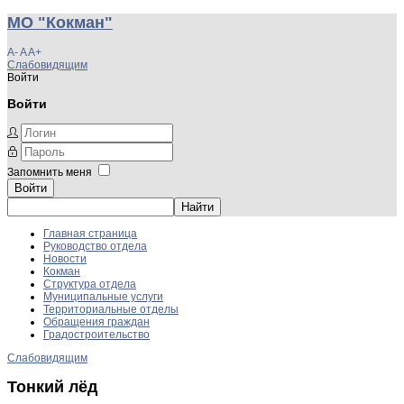
МО "Кокман"
A-
A
A+
Слабовидящим
Войти
Войти
Запомнить меня
Войти
Главная страница
Руководство отдела
Новости
Кокман
Структура отдела
Муниципальные услуги
Территориальные отделы
Обращения граждан
Градостроительство
Слабовидящим
Тонкий лёд