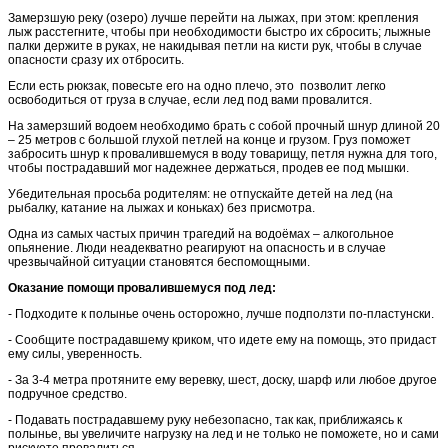
Замерзшую реку (озеро) лучше перейти на лыжах, при этом: крепления
лыж расстегните, чтобы при необходимости быстро их сбросить; лыжные
палки держите в руках, не накидывая петли на кисти рук, чтобы в случае
опасности сразу их отбросить.
Если есть рюкзак, повесьте его на одно плечо, это позволит легко
освободиться от груза в случае, если лед под вами провалится.
На замерзший водоем необходимо брать с собой прочный шнур длиной 20
– 25 метров с большой глухой петлей на конце и грузом. Груз поможет
забросить шнур к провалившемуся в воду товарищу, петля нужна для того,
чтобы пострадавший мог надежнее держаться, продев ее под мышки.
Убедительная просьба родителям: не отпускайте детей на лед (на
рыбалку, катание на лыжах и коньках) без присмотра.
Одна из самых частых причин трагедий на водоёмах – алкогольное
опьянение. Люди неадекватно реагируют на опасность и в случае
чрезвычайной ситуации становятся беспомощными.
Оказание помощи провалившемуся под лед:
- Подходите к полынье очень осторожно, лучше подползти по-пластунски.
- Сообщите пострадавшему криком, что идете ему на помощь, это придаст
ему силы, уверенность.
- За 3-4 метра протяните ему веревку, шест, доску, шарф или любое другое
подручное средство.
- Подавать пострадавшему руку небезопасно, так как, приближаясь к
полынье, вы увеличите нагрузку на лед и не только не поможете, но и сами
рискуете провалиться.