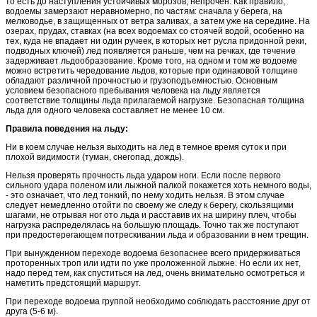
то есть до наступления устойчивых морозов, непрочен. Как правило,
водоемы замерзают неравномерно, по частям: сначала у берега, на
мелководье, в защищенных от ветра заливах, а затем уже на середине. На
озерах, прудах, ставках (на всех водоемах со стоячей водой, особенно на
тех, куда не впадает ни один ручеек, в которых нет русла придонной реки,
подводных ключей) лед появляется раньше, чем на речках, где течение
задерживает льдообразование. Кроме того, на одном и том же водоеме
можно встретить чередование льдов, которые при одинаковой толщине
обладают различной прочностью и грузоподъемностью. Основным
условием безопасного пребывания человека на льду является
соответствие толщины льда прилагаемой нагрузке. Безопасная толщина
льда для одного человека составляет не менее 10 см.
Правила поведения на льду:
Ни в коем случае нельзя выходить на лед в темное время суток и при
плохой видимости (туман, снегопад, дождь).
Нельзя проверять прочность льда ударом ноги. Если после первого
сильного удара поленом или лыжной палкой покажется хоть немного воды,
- это означает, что лед тонкий, по нему ходить нельзя. В этом случае
следует немедленно отойти по своему же следу к берегу, скользящими
шагами, не отрывая ног ото льда и расставив их на ширину плеч, чтобы
нагрузка распределялась на большую площадь. Точно так же поступают
при предостерегающем потрескивании льда и образовании в нем трещин.
При вынужденном переходе водоема безопаснее всего придерживаться
проторенных троп или идти по уже проложенной лыжне. Но если их нет,
надо перед тем, как спуститься на лед, очень внимательно осмотреться и
наметить предстоящий маршрут.
При переходе водоема группой необходимо соблюдать расстояние друг от
друга (5-6 м).