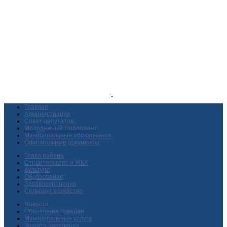
Главная
Администрация
Совет депутатов
Молодежный Парламент
Муниципальные образования
Официальные документы
Глава района
Строительство и ЖКХ
Культура
Образование
Здравоохранение
Сельское хозяйство
Новости
Обращения граждан
Муниципальные услуги
Защита населения