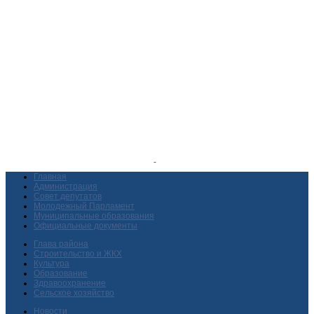
Главная
Администрация
Совет депутатов
Молодежный Парламент
Муниципальные образования
Официальные документы
Глава района
Строительство и ЖКХ
Культура
Образование
Здравоохранение
Сельское хозяйство
Новости