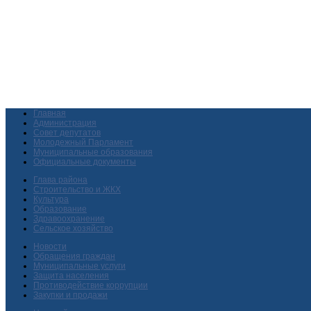
Главная
Администрация
Совет депутатов
Молодежный Парламент
Муниципальные образования
Официальные документы
Глава района
Строительство и ЖКХ
Культура
Образование
Здравоохранение
Сельское хозяйство
Новости
Обращения граждан
Муниципальные услуги
Защита населения
Противодействие коррупции
Закупки и продажи