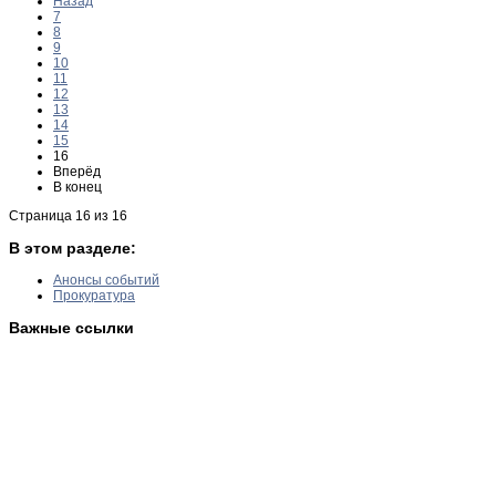
Назад
7
8
9
10
11
12
13
14
15
16
Вперёд
В конец
Страница 16 из 16
В этом разделе:
Анонсы событий
Прокуратура
Важные ссылки