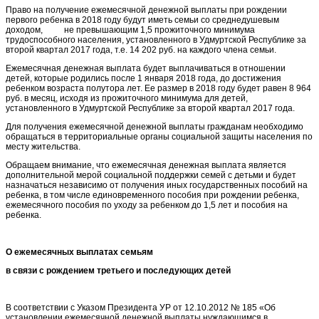
Право на получение ежемесячной денежной выплаты при рождении
первого ребенка в 2018 году будут иметь семьи со среднедушевым
доходом, не превышающим 1,5 прожиточного минимума
трудоспособного населения, установленного в Удмуртской Республике за
второй квартал 2017 года, т.е. 14 202 руб. на каждого члена семьи.
Ежемесячная денежная выплата будет выплачиваться в отношении
детей, которые родились после 1 января 2018 года, до достижения
ребенком возраста полутора лет. Ее размер в 2018 году будет равен 8 964
руб. в месяц, исходя из прожиточного минимума для детей,
установленного в Удмуртской Республике за второй квартал 2017 года.
Для получения ежемесячной денежной выплаты гражданам необходимо
обращаться в территориальные органы социальной защиты населения по
месту жительства.
Обращаем внимание, что ежемесячная денежная выплата является
дополнительной мерой социальной поддержки семей с детьми и будет
назначаться независимо от получения иных государственных пособий на
ребенка, в том числе единовременного пособия при рождении ребенка,
ежемесячного пособия по уходу за ребенком до 1,5 лет и пособия на
ребенка.
О ежемесячных выплатах семьям
в связи с рождением третьего и последующих детей
В соответствии с Указом Президента УР от 12.10.2012 № 185 «Об
установлении ежемесячной денежной выплаты нуждающимся в