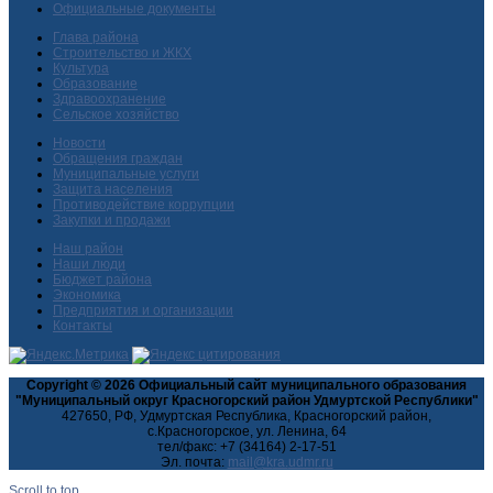
Официальные документы
Глава района
Строительство и ЖКХ
Культура
Образование
Здравоохранение
Сельское хозяйство
Новости
Обращения граждан
Муниципальные услуги
Защита населения
Противодействие коррупции
Закупки и продажи
Наш район
Наши люди
Бюджет района
Экономика
Предприятия и организации
Контакты
Copyright © 2026 Официальный сайт муниципального образования
"Муниципальный округ Красногорский район Удмуртской Республики"
427650, РФ, Удмуртская Республика, Красногорский район,
с.Красногорское, ул. Ленина, 64
тел/факс: +7 (34164) 2-17-51
Эл. почта:
Scroll to top