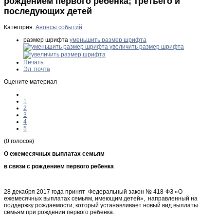
рождением первого ребенка; третьего и
последующих детей
Категория:
Анонсы событий
размер шрифта
уменьшить размер шрифта
увеличить размер шрифта
Печать
Эл. почта
Оцените материал
1
2
3
4
5
(0 голосов)
О ежемесячных выплатах семьям
в связи с рождением первого ребенка
28 декабря 2017 года принят Федеральный закон № 418-ФЗ «О
ежемесячных выплатах семьям, имеющим детей», направленный на
поддержку рождаемости, который устанавливает новый вид выплаты
семьям при рождении первого ребенка.