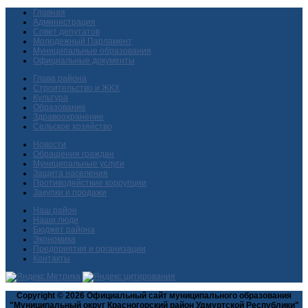
Главная
Администрация
Совет депутатов
Молодежный Парламент
Муниципальные образования
Официальные документы
Глава района
Строительство и ЖКХ
Культура
Образование
Здравоохранение
Сельское хозяйство
Новости
Обращения граждан
Муниципальные услуги
Защита населения
Противодействие коррупции
Закупки и продажи
Наш район
Наши люди
Бюджет района
Экономика
Предприятия и организации
Контакты
Copyright © 2026 Официальный сайт муниципального образования
"Муниципальный округ Красногорский район Удмуртской Республики"