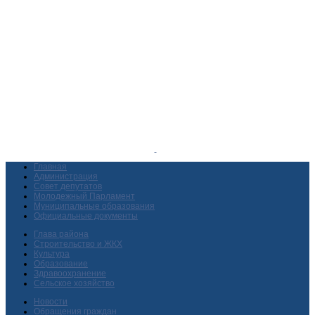
Главная
Администрация
Совет депутатов
Молодежный Парламент
Муниципальные образования
Официальные документы
Глава района
Строительство и ЖКХ
Культура
Образование
Здравоохранение
Сельское хозяйство
Новости
Обращения граждан