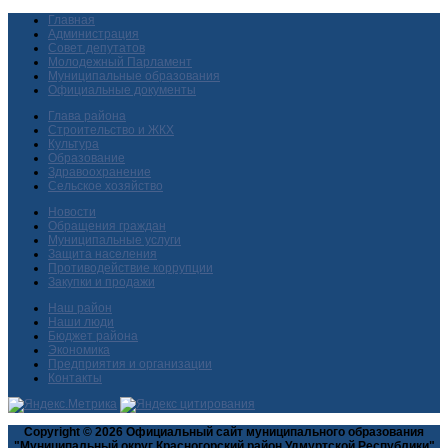
Главная
Администрация
Совет депутатов
Молодежный Парламент
Муниципальные образования
Официальные документы
Глава района
Строительство и ЖКХ
Культура
Образование
Здравоохранение
Сельское хозяйство
Новости
Обращения граждан
Муниципальные услуги
Защита населения
Противодействие коррупции
Закупки и продажи
Наш район
Наши люди
Бюджет района
Экономика
Предприятия и организации
Контакты
Copyright © 2026 Официальный сайт муниципального образования
"Муниципальный округ Красногорский район Удмуртской Республики"