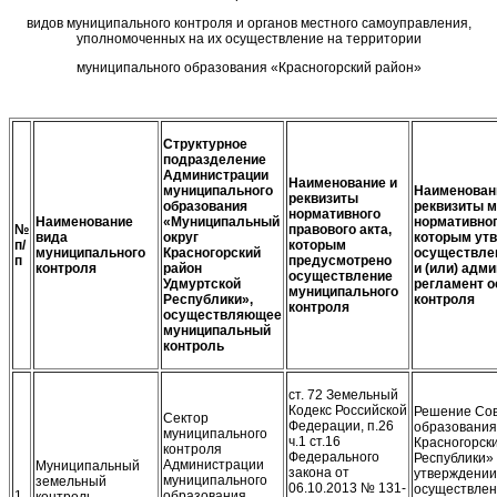
видов муниципального контроля и органов местного самоуправления,
уполномоченных на их осуществление на территории
муниципального образования «Красногорский район»
Структурное
подразделение
Администрации
Наименование и
муниципального
Наименован
реквизиты
образования
реквизиты
м
нормативного
Наименование
«Муниципальный
нормативно
№
правового акта,
вида
округ
которым
ут
п/
которым
муниципального
Красногорский
осуществле
п
предусмотрено
контроля
район
и (или)
адми
осуществление
Удмуртской
регламент
о
муниципального
Республики»,
контроля
контроля
осуществляющее
муниципальный
контроль
ст. 72 Земельный
Кодекс Российской
Решение Сов
Сектор
Федерации, п.26
образования
муниципального
ч.1 ст.16
Красногорск
контроля
Федерального
Республики» 
Администрации
Муниципальный
закона от
утверждении
муниципального
земельный
06.10.2013 № 131-
осуществлен
1
образования
контроль