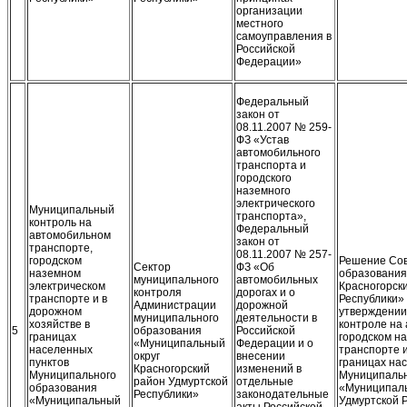
организации
местного
самоуправления в
Российской
Федерации»
Федеральный
закон от
08.11.2007 № 259-
ФЗ «Устав
автомобильного
транспорта и
городского
наземного
электрического
Муниципальный
транспорта»,
контроль на
Федеральный
автомобильном
закон от
транспорте,
08.11.2007 № 257-
городском
Решение Сов
Сектор
ФЗ «Об
наземном
образования
муниципального
автомобильных
электрическом
Красногорск
контроля
дорогах и о
транспорте и в
Республики» 
Администрации
дорожной
дорожном
утверждении
муниципального
деятельности в
хозяйстве в
контроле на
5
образования
Российской
границах
городском н
«Муниципальный
Федерации и о
населенных
транспорте и
округ
внесении
пунктов
границах на
Красногорский
изменений в
Муниципального
Муниципальн
район Удмуртской
отдельные
образования
«Муниципаль
Республики»
законодательные
«Муниципальный
Удмуртской 
акты Российской