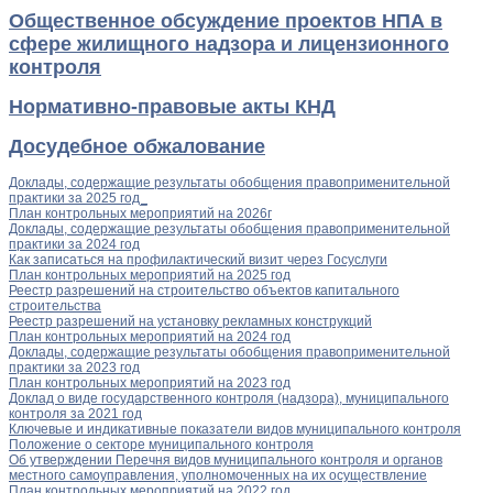
Общественное обсуждение проектов НПА в
сфере жилищного надзора и лицензионного
контроля
Нормативно-правовые акты КНД
Досудебное обжалование
Доклады, содержащие результаты обобщения правоприменительной
практики за 2025 год_
План контрольных мероприятий на 2026г
Доклады, содержащие результаты обобщения правоприменительной
практики за 2024 год
Как записаться на профилактический визит через Госуслуги
План контрольных мероприятий на 2025 год
Реестр разрешений на строительство объектов капитального
строительства
Реестр разрешений на установку рекламных конструкций
План контрольных мероприятий на 2024 год
Доклады, содержащие результаты обобщения правоприменительной
практики за 2023 год
План контрольных мероприятий на 2023 год
Доклад о виде государственного контроля (надзора), муниципального
контроля за 2021 год
Ключевые и индикативные показатели видов муниципального контроля
Положение о секторе муниципального контроля
Об утверждении Перечня видов муниципального контроля и органов
местного самоуправления, уполномоченных на их осуществление
План контрольных мероприятий на 2022 год