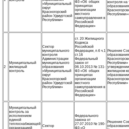
ФЗ «Об общих
контроля на
«Муниципальный
принципах
образования
округ
организации
Красногорск
Красногорский
местного
Республики»
район Удмуртской
самоуправления в
Республики»
Российской
Федерации»
ст. 20 Жилищного
Кодекса
Сектор
Российской
муниципального
Федерации, п.6 ч.1
Решение Сов
контроля
ст.16
образования
Администрации
Федеральный
Красногорск
Муниципальный
муниципального
закон от
Республики» 
2
жилищный
образования
06.10.2013 № 131-
утверждении
контроль
«Муниципальный
ФЗ «Об общих
жилищном ко
округ
принципах
образовании
Красногорский
организации
Красногорск
район Удмуртской
местного
Республики»
Республики»
самоуправления в
Российской
Федерации»
Муниципальный
контроль за
исполнением
Федерального
единой
закона от
Решение Сов
теплоснабжающей
27.07.2010 № 190-
Сектор
образования
организацией
ФЗ «О