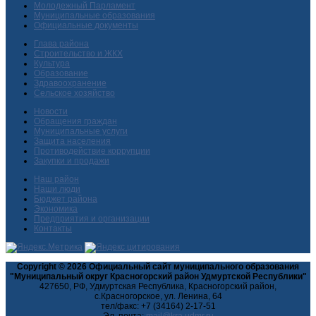
Молодежный Парламент
Муниципальные образования
Официальные документы
Глава района
Строительство и ЖКХ
Культура
Образование
Здравоохранение
Сельское хозяйство
Новости
Обращения граждан
Муниципальные услуги
Защита населения
Противодействие коррупции
Закупки и продажи
Наш район
Наши люди
Бюджет района
Экономика
Предприятия и организации
Контакты
Copyright © 2026 Официальный сайт муниципального образования
"Муниципальный округ Красногорский район Удмуртской Республики"
427650, РФ, Удмуртская Республика, Красногорский район,
с.Красногорское, ул. Ленина, 64
тел/факс: +7 (34164) 2-17-51
Эл. почта: