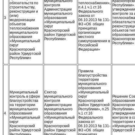
муниципального
Красногорск
обязательств по
теплоснабжении»,
контроля
Республики» 
строительству,
п.4.1 ч.1 ст.16
Администрации
утверждении
реконструкции и
Федерального
муниципального
контроле за
(или)
закона от
3
образования
теплоснабж
модернизации
06.10.2013 № 131-
«Муниципальный
обязательств
объектов
ФЗ «Об общих
округ
реконструкц
теплоснабжения
принципах
Красногорский
объектов те
муниципального
организации
район Удмуртской
образования
образования
местного
Республики»
Красногорск
«Муниципальный
самоуправления в
Республики»
округ
Российской
Красногорский
Федерации»
район Удмуртской
Республики»
Правила
благоустройства
территории
муниципального
образования
Муниципальный
Сектор
«Муниципальный
контроль в сфере
муниципального
округ
Решение Сов
благоустройства
контроля
Красногорский
образования
на территории
Администрации
район Удмуртской
Красногорск
муниципального
муниципального
Республики», п.25
Республики» 
4
образования
образования
ч.1 ст.16
утверждении
«Муниципальный
«Муниципальный
Федерального
контроле в с
округ
округ
закона от
территории 
Красногорский
Красногорский
06.10.2013 № 131-
«Муниципаль
район Удмуртской
район Удмуртской
ФЗ «Об общих
Удмуртской 
Республики»
Республики»
принципах