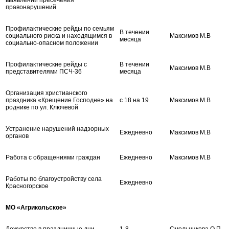
правонарушений
Профилактические рейды по семьям
В течении
социального риска и находящимся в
Максимов М.В
месяца
социально-опасном положении
Профилактические рейды с
В течении
Максимов М.В
представителями ПСЧ-36
месяца
Организация христианского
праздника «Крещение Господне» на
с 18 на 19
Максимов М.В
роднике по ул. Ключевой
Устранение нарушений надзорных
Ежедневно
Максимов М.В
органов
Работа с обращениями граждан
Ежедневно
Максимов М.В
Работы по благоустройству села
Ежедневно
Красногорское
МО «Агрикольское»
Дежурство в праздничные дни
1-8
Смольникова О.П.