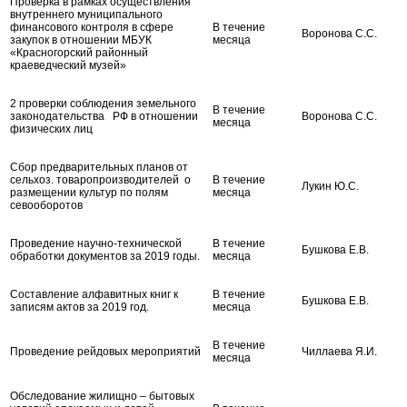
Проверка в рамках осуществления
внутреннего муниципального
финансового контроля в сфере
В течение
Воронова С.С.
закупок в отношении МБУК
месяца
«Красногорский районный
краеведческий музей»
2 проверки соблюдения земельного
В течение
законодательства РФ в отношении
Воронова С.С.
месяца
физических лиц
Сбор предварительных планов от
сельхоз. товаропроизводителей о
В течение
Лукин Ю.С.
размещении культур по полям
месяца
севооборотов
Проведение научно-технической
В течение
Бушкова Е.В.
обработки документов за 2019 годы.
месяца
Составление алфавитных книг к
В течение
Бушкова Е.В.
записям актов за 2019 год.
месяца
В течение
Проведение рейдовых мероприятий
Чиллаева Я.И.
месяца
Обследование жилищно – бытовых