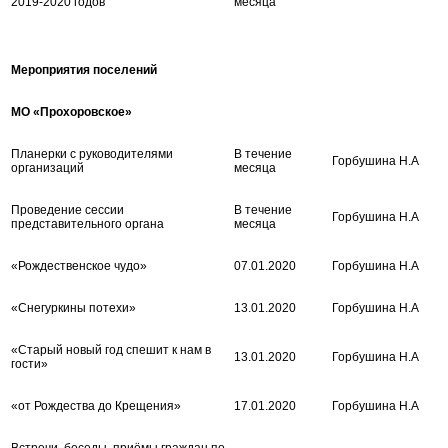
2019-2020 годов
месяца
Мероприятия поселений
МО «Прохоровское»
Планерки с руководителями
В течение
Горбушина Н.А
организаций
месяца
Проведение сессии
В течение
Горбушина Н.А
представительного органа
месяца
«Рождественское чудо»
07.01.2020
Горбушина Н.А
«Снегуркины потехи»
13.01.2020
Горбушина Н.А
«Старый новый год спешит к нам в
13.01.2020
Горбушина Н.А
гости»
«от Рождества до Крещения»
17.01.2020
Горбушина Н.А
Встречи, беседы, приёмы граждан по