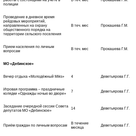
полиции
Проведение в дневное время
рейдовых мероприятий,
направленных на охрану
В теч. мес
Прокашева Г.М.
общественного порядка на
территории сельского поселения
Прием населения по личным
В теч. мес
Прокашева Г.М.
вопросам
МО «Дебинское»
Вечер отдыха «Молодёжный Miks»
4
Деветьярова Г.Г.
Игровая программа – праздничные
7
Деветьярова Г.Г.
колядки «Однажды ночью во дворе»
Заседание очередной сессии Совета
14
Деветьярова Г.Г.
депутатов МО «Дебинское»
В течение
Приём граждан по личным вопросам
Деветьярова Г.Г.
месяца