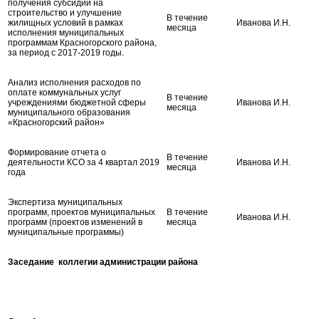
получения субсидий на
строительство и улучшение
В течение
жилищных условий в рамках
Иванова И.Н.
месяца
исполнения муниципальных
программам Красногорского района,
за период с 2017-2019 годы.
Анализ исполнения расходов по
оплате коммунальных услуг
В течение
учреждениями бюджетной сферы
Иванова И.Н.
месяца
муниципального образования
«Красногорский район»
Формирование отчета о
В течение
деятельности КСО за 4 квартал 2019
Иванова И.Н.
месяца
года
Экспертиза муниципальных
программ, проектов муниципальных
В течение
Иванова И.Н.
программ (проектов изменений в
месяца
муниципальные программы)
Заседание коллегии администрации района