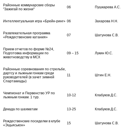
Районные коммунарские сборы
06
Пушкарева А.С.
"Зажигай по жизни"
Интеллектуальная игра «Брейн-ринг»
06
Захарова Н.Н.
Развлекательная программа
07
Шатунова С.В.
«Рождественские катания»
Прием отчетов по форме №24,
Подготовка информации по
09 – 15
Лукин Ю.С.
животноводству в МСХ
Районные соревнования по стрельбе,
дартсу и лыжным гонкам среди
11
Штин Е.Н.
руководителей (в зачет зимней
Спартакиады)
Чемпионат и Первенство УР по
10-12
Клабуков Д.С.
лыжным гонкам. 1 тур.
Декада по шахматам
13-25
Клабуков Д.С.
Рождественские посиделки в клубе
15
Шатунова С.В.
«Эщьяськон»