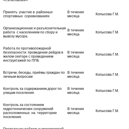
Принять участие в районных
В течение
Копысова Г.М.
спортивных соревнованиях
месяца
Организационная и разъяснительная
В течение
работа с населением по сбору и
Копысова Г.М.
месяца
вывозу мусора.
Работа по противопожарной
безопасности: проведение рейдов в
В течение
Копысова Г.М.
жилом секторе с проведением
месяца
инструктажей по ППБ
Встречи, беседы, приёмы граждан по
В течение
Копысова Г.М.
личным вопросам
месяца
Контроль за содержанием дорог по
В течение
Копысова Г.М.
улицам поселения.
месяца
Контроль за состоянием
гидротехнических сооружений
В течение
Копысова Г.М.
расположенных на территории
месяца
поселения.
Проведение рейдовых мероприятий