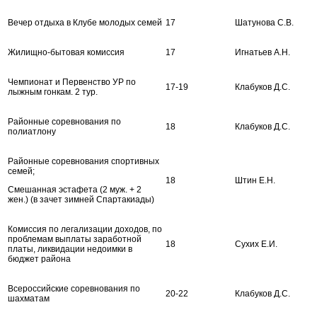
Вечер отдыха в Клубе молодых семей
17
Шатунова С.В.
Жилищно-бытовая комиссия
17
Игнатьев А.Н.
Чемпионат и Первенство УР по
17-19
Клабуков Д.С.
лыжным гонкам. 2 тур.
Районные соревнования по
18
Клабуков Д.С.
полиатлону
Районные соревнования спортивных
семей;
18
Штин Е.Н.
Смешанная эстафета (2 муж. + 2
жен.) (в зачет зимней Спартакиады)
Комиссия по легализации доходов, по
проблемам выплаты заработной
18
Сухих Е.И.
платы, ликвидации недоимки в
бюджет района
Всероссийские соревнования по
20-22
Клабуков Д.С.
шахматам