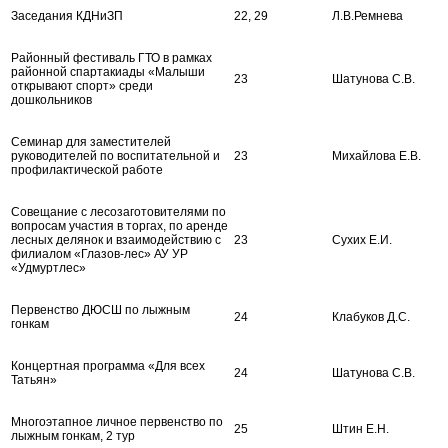
Заседания КДНиЗП
22, 29
Л.В.Ремнева
Районный фестиваль ГТО в рамках
районной спартакиады «Малыши
23
Шатунова С.В.
открывают спорт» среди
дошкольников
Семинар для заместителей
руководителей по воспитательной и
23
Михайлова Е.В.
профилактической работе
Совещание с лесозаготовителями по
вопросам участия в торгах, по аренде
лесных делянок и взаимодействию с
23
Сухих Е.И.
филиалом «Глазов-лес» АУ УР
«Удмуртлес»
Первенство ДЮСШ по лыжным
24
Клабуков Д.С.
гонкам
Концертная программа «Для всех
24
Шатунова С.В.
Татьян»
Многоэтапное личное первенство по
25
Штин Е.Н.
лыжным гонкам, 2 тур