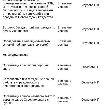
проведением инструктажей по ППБ;
В течение
Исупова С.В
Инструктажи о мерах пожарной
месяца
безопасности и защите населения
от чрезвычайных ситуаций в дни
праздника Нового года и Рождества
Встречи, беседы, приёмы граждан по
В течение
Исупова С.В
личным вопросам
месяца
Обследование жилищно-бытовых
В течение
Исупова С.В
условий неблагополучных семей
месяца
МО «Курьинское»
Организация расчистки дорог от
в течение
Ожмегов Н.П.
снега
месяца
Составление и утверждение планов
в течение
работы в учреждениях и в
Ожмегов Н.П.
месяца
общественных организациях
Организация сноса нежилого ветхого
в течение
дома по улице Строительная в с.
Ожмегов Н.П.
месяца
Курья