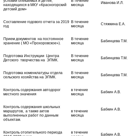
условий опекаемых и детей,
В течение
Иванова И.Л.
находящихся в МКУ «Красногорский
месяца
детский дом»
Составление годового отчета за 2019
В течение
Стяжкина Е.А.
год
месяца
Прием документов на постоянное
В течение
Бабинцева Т.М.
хранение ( МО «Прохоровское»).
месяца
Подготовка Инструкции Центра
В течение
Бабинцева Т.М.
Детского творчества на ЭПМК.
месяца
Подготовка номенклатуры отдела
В течение
Бабинцева Т.М.
сельского хозяйства на ЭПМК.
месяца
Контроль содержания автодорог
в течение
Бабкин А.В.
местного значения
месяца
Контроль содержания школьных
Бабкин А.В.
маршрутов, а также актов
в течение
выполненных работ по данным
месяца
объектам.
Контроль отопительного периода
в течение
Бабкин А.В.