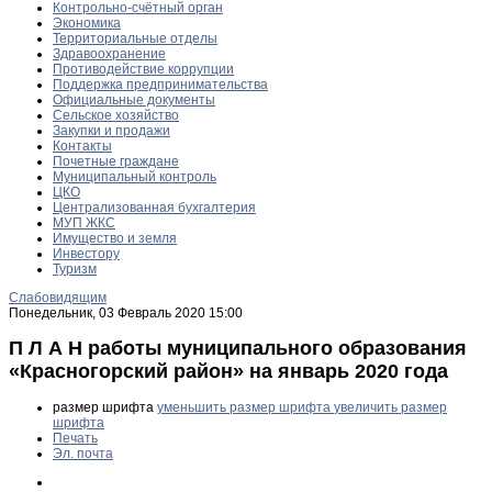
Контрольно-счётный орган
Экономика
Территориальные отделы
Здравоохранение
Противодействие коррупции
Поддержка предпринимательства
Официальные документы
Сельское хозяйство
Закупки и продажи
Контакты
Почетные граждане
Муниципальный контроль
ЦКО
Централизованная бухгалтерия
МУП ЖКС
Имущество и земля
Инвестору
Туризм
Слабовидящим
Понедельник, 03 Февраль 2020 15:00
П Л А Н работы муниципального образования
«Красногорский район» на январь 2020 года
размер шрифта
уменьшить размер шрифта
увеличить размер
шрифта
Печать
Эл. почта