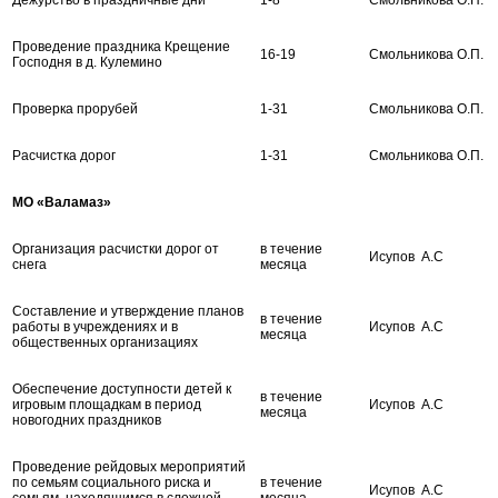
Проведение праздника Крещение
16-19
Смольникова О.П.
Господня в д. Кулемино
Проверка прорубей
1-31
Смольникова О.П.
Расчистка дорог
1-31
Смольникова О.П.
МО «Валамаз»
Организация расчистки дорог от
в течение
Исупов А.С
снега
месяца
Составление и утверждение планов
в течение
работы в учреждениях и в
Исупов А.С
месяца
общественных организациях
Обеспечение доступности детей к
в течение
игровым площадкам в период
Исупов А.С
месяца
новогодних праздников
Проведение рейдовых мероприятий
по семьям социального риска и
в течение
Исупов А.С
семьям, находящимся в сложной
месяца