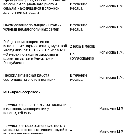
по семьям социального риска и
В течение
Копысова Г.М.
семьям находящимся в сложной
месяца
жизненной ситуации
Обследование жилищно-бытовых
В течение
Копысова Г.М.
условий неблагополучных семей
месяца
Рейдовые мероприятия во
исполнение норм Закона Удмуртской
2 раза в месяц
Республики от 18.10.2011 г. № 59 РЗ
Копысова Г.М.
По
«О мерах по защите здоровья и
согласованию
развития детей в Удмуртской
Республике»
Профилактическая работа,
В течение
Копысова Г.М.
состоящих на учёте в полиции
месяца
МО «Красногорское»
Дежурство на центральной площади
в массовом мероприятии у
1
Максимов М.В
новогодней ёлки
Дежурство в рождественскую ночь в
местах массового скопления людей в
7
Максимов М.В
выявлении пресечения