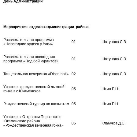
День Администрации
Мероприятия отделов администрации района
Развлекательная программа
01
Шатунова С.В.
«Новогодние чудеса у ёлки»
Развлекательная новогодняя
01
Шатунова С.В.
программа «Под бой курантов»
Танцевальная вечеринка «Disco batl»
02
Шатунова С.В.
Участие в рождественской лыжной
05
Штин Е.Н.
гонке в с.Юкаменское
Рождественский турнир по шахматам
05
Штин Е.Н.
Участие в Открытом Первенстве
Юкаменского района
05
Клабуков Д.С.
«Рождественская вечерняя гонка»