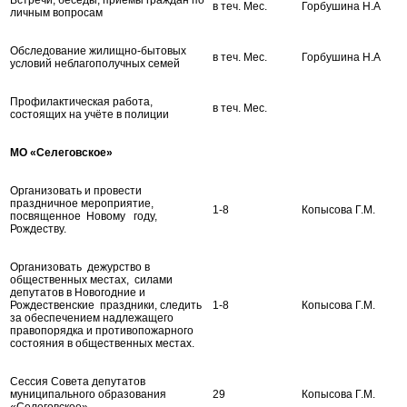
в теч. Мес.
Горбушина Н.А
личным вопросам
Обследование жилищно-бытовых
в теч. Мес.
Горбушина Н.А
условий неблагополучных семей
Профилактическая работа,
в теч. Мес.
состоящих на учёте в полиции
МО «Селеговское»
Организовать и провести
праздничное мероприятие,
1-8
Копысова Г.М.
посвященное Новому году,
Рождеству.
Организовать дежурство в
общественных местах, силами
депутатов в Новогодние и
Рождественские праздники, следить
1-8
Копысова Г.М.
за обеспечением надлежащего
правопорядка и противопожарного
состояния в общественных местах.
Сессия Совета депутатов
муниципального образования
29
Копысова Г.М.
«Селеговское»