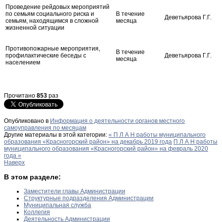
Проведение рейдовых мероприятий
по семьям социального риска и
В течение
Деветьярова Г.Г.
семьям, находящимся в сложной
месяца
жизненной ситуации
Противопожарные мероприятия,
В течение
профилактические беседы с
Деветьярова Г.Г.
месяца
населением
Прочитано
853
раз
Опубликовано в
Информация о деятельности органов местного
самоуправления по месяцам
Другие материалы в этой категории:
« П Л А Н работы муниципального
образования «Красногорский район» на декабрь 2019 года
П Л А Н работы
муниципального образования «Красногорский район» на февраль 2020
года »
Наверх
В этом разделе:
Заместители главы Администрации
Структурные подразделения Администрации
Муниципальная служба
Коллегия
Деятельность Администрации