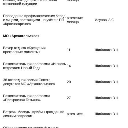
жизненной ситуации
Проведение профилактических бесед
в течение
с лицами, состоящими на учёте в ПП
Исупов А.С
месяца
«Красногорское»
МО «Архангельское»
Вечер отдыха «Крещения
11
Шибанова В.Н.
прекрасные моменты»
Развлекательная программа «И вновь
14
Шибанова В.Н.
встречаем Новый Год»
38 очередная сессия Совета
20
Шибанова В.Н.
депутатов МО «Архангельское»
Развлекательная программа
27
Шибанова В.Н
«Прекрасная Татьяна»
Встречи, беседы, приёмы граждан по
в теч. мес.
Шибанова В.Н
личным вопросам
Обследование жилищно-бытовых