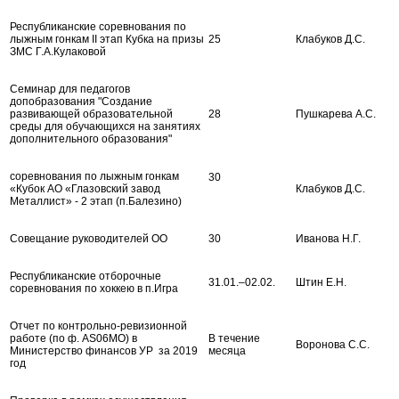
Республиканские соревнования по
лыжным гонкам II этап Кубка на призы
25
Клабуков Д.С.
ЗМС Г.А.Кулаковой
Семинар для педагогов
допобразования "Создание
развивающей образовательной
28
Пушкарева А.С.
среды для обучающихся на занятиях
дополнительного образования"
соревнования по лыжным гонкам
30
«Кубок АО «Глазовский завод
Клабуков Д.С.
Металлист» - 2 этап (п.Балезино)
Совещание руководителей ОО
30
Иванова Н.Г.
Республиканские отборочные
31.01.–02.02.
Штин Е.Н.
соревнования по хоккею в п.Игра
Отчет по контрольно-ревизионной
работе (по ф. AS06MO) в
В течение
Воронова С.С.
Министерство финансов УР за 2019
месяца
год