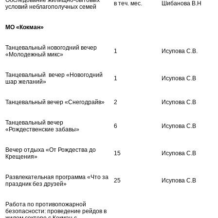
в теч. мес.
Шибанова В.Н
условий неблагополучных семей
МО «Кокман»
Танцевальный новогодний вечер
1
Исупова С.В.
«Молодежный микс»
Танцевальный вечер «Новогодний
1
Исупова С.В
шар желаний»
Танцевальный вечер «Снегодрайв»
2
Исупова С.В
Танцевальный вечер
6
Исупова С.В
«Рождественские забавы»
Вечер отдыха «От Рождества до
15
Исупова С.В
Крещения»
Развлекательная программа «Что за
25
Исупова С.В
праздник без друзей»
Работа по противопожарной
безопасности: проведение рейдов в
жилом секторе с.Кокман с