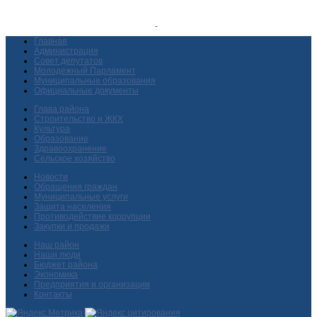
Главная
Администрация
Совет депутатов
Молодежный Парламент
Муниципальные образования
Официальные документы
Глава района
Строительство и ЖКХ
Культура
Образование
Здравоохранение
Сельское хозяйство
Новости
Обращения граждан
Муниципальные услуги
Защита населения
Противодействие коррупции
Закупки и продажи
Наш район
Наши люди
Бюджет района
Экономика
Предприятия и организации
Контакты