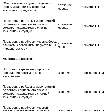
Обеспечение доступности детей к
в течение
игровым площадкам в период
Ожмегов Н.П.
месяца
новогодних праздников
Проведение рейдовых мероприятий
по семьям социального риска и
в течение
Ожмегов Н.П.
семьям, находящимся в сложной
месяца
жизненной ситуации
Проведение профилактических бесед
в течение
с лицами, состоящими на учёте в ПП
Ожмегов Н.П.
месяца
«Красногорское»
МО «Васильевское»
Противопожарные мероприятия,
проведение инструктажа с
В теч. мес.
Прокашева Г.М.
населением.
Проведение рейдовых мероприятий
по семьям социального риска и
В теч. мес
Прокашева Г.М.
семьям, находящимся в сложной
жизненной ситуации.
Проведение профилактической
работы с состоящими на учёте в
В теч. мес
Прокашева Г.М.