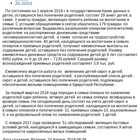
Эл. почта
По состоянию на 1 апреля 2018 г. в государственном банке данных о
детях, оставшихся без попечения родителей, состоит 29 анкет детей, а
также 3 анкеты граждан, желающих принять ребенка на воспитанию в
семью. С устными обращениями в сектор обратилось 179 граждан по
различным вопросам. Выдавались разрешения опекунам (попечителям),
родителям на распоряжение денежными средствами
несовершеннолетних детей, а также согласия на трудоустройство
несовершеннолетних. 40 детей, находящихся на воспитании в семьях
опекунов и приемных родителей, получают ежемесячные выплаты на
содержание детей, оставшихся без попечения родителей. Размер
ежемесячных денежных средств на содержание детей до 6 лет составляет
6952 рубля, от 6 до 18 лет – 7130 рублей. Средний размер
вознаграждений приемных родителей составляет 3,9 тыс. руб.
Ежемесячно ведется работа по включению детей-сирот и детей,
оставшихся без попечения родителей, в республиканский список детей-
сирот и детей, оставшихся без попечения родителей, подлежащих
обеспечению жилыми помещениями в Удмуртской Республике.
За первый квартал 2018 года передан в семью опекуна по заявлению
родителей один ребенок, четверо детей из семьи опекуна возвращены в
кровную семью. На сегодняшний день состоят на учёте детей-сирот и
детей, оставшихся без попечения родителей, находящихся на воспитании
в семьях опекунов и попечителей- 31, приёмных семьях-10, усыновлённых-
3, и на добровольной опеке по заявлениям родителей- 3 детей.
С января 2017 года проведено 51 обследований жилищно-бытовых
условий детей, находящихся в замещающих семьях, составлено 9 актов
сохранности закреплённых жилых помещений.
Дата создания: Вторник, 24 Апрель 2018 08:29