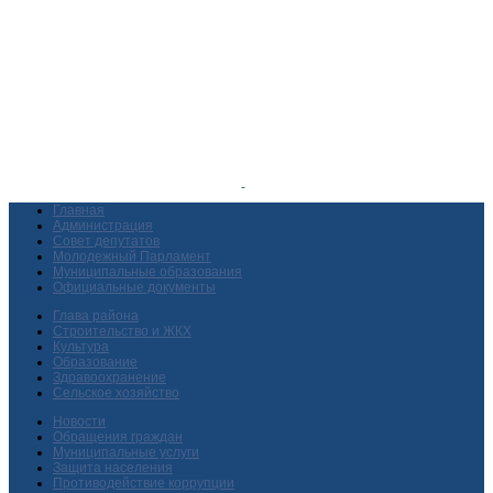
Главная
Администрация
Совет депутатов
Молодежный Парламент
Муниципальные образования
Официальные документы
Глава района
Строительство и ЖКХ
Культура
Образование
Здравоохранение
Сельское хозяйство
Новости
Обращения граждан
Муниципальные услуги
Защита населения
Противодействие коррупции