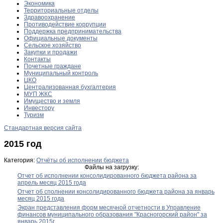
Экономика
Территориальные отделы
Здравоохранение
Противодействие коррупции
Поддержка предпринимательства
Официальные документы
Сельское хозяйство
Закупки и продажи
Контакты
Почетные граждане
Муниципальный контроль
ЦКО
Централизованная бухгалтерия
МУП ЖКС
Имущество и земля
Инвестору
Туризм
Стандартная версия сайта
2015 год
Категория:
Отчёты об исполнении бюджета
Файлы на загрузку:
Отчет об исполнении консолидированного бюджета района за
апрель месяц 2015 года
Отчет об сполнении консолидированного бюджета района за январь
месяц 2015 года
Экран представления форм месячной отчетности в Управление
финансов муниципального образования "Красногорский район" за
январь 2015г.