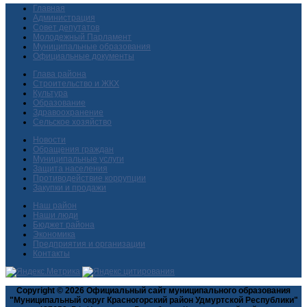
Главная
Администрация
Совет депутатов
Молодежный Парламент
Муниципальные образования
Официальные документы
Глава района
Строительство и ЖКХ
Культура
Образование
Здравоохранение
Сельское хозяйство
Новости
Обращения граждан
Муниципальные услуги
Защита населения
Противодействие коррупции
Закупки и продажи
Наш район
Наши люди
Бюджет района
Экономика
Предприятия и организации
Контакты
Copyright © 2026 Официальный сайт муниципального образования
"Муниципальный округ Красногорский район Удмуртской Республики"