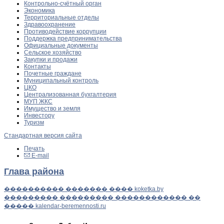
Контрольно-счётный орган
Экономика
Территориальные отделы
Здравоохранение
Противодействие коррупции
Поддержка предпринимательства
Официальные документы
Сельское хозяйство
Закупки и продажи
Контакты
Почетные граждане
Муниципальный контроль
ЦКО
Централизованная бухгалтерия
МУП ЖКС
Имущество и земля
Инвестору
Туризм
Стандартная версия сайта
Печать
E-mail
Глава района
���������� ������� ���� koketka.by
��������� ��������� ������������ ��
����� kalendar-beremennosti.ru