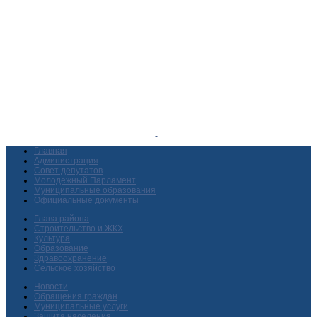
Главная
Администрация
Совет депутатов
Молодежный Парламент
Муниципальные образования
Официальные документы
Глава района
Строительство и ЖКХ
Культура
Образование
Здравоохранение
Сельское хозяйство
Новости
Обращения граждан
Муниципальные услуги
Защита населения