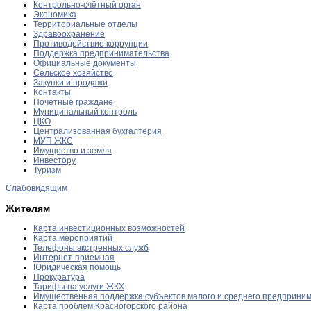
Контрольно-счётный орган
Экономика
Территориальные отделы
Здравоохранение
Противодействие коррупции
Поддержка предпринимательства
Официальные документы
Сельское хозяйство
Закупки и продажи
Контакты
Почетные граждане
Муниципальный контроль
ЦКО
Централизованная бухгалтерия
МУП ЖКС
Имущество и земля
Инвестору
Туризм
Слабовидящим
Жителям
Карта инвестиционных возможностей
Карта мероприятий
Телефоны экстренных служб
Интернет-приемная
Юридическая помощь
Прокуратура
Тарифы на услуги ЖКХ
Имущественная поддержка субъектов малого и среднего предприни
Карта проблем Красногорского района