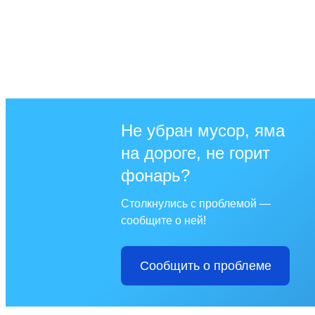
Не убран мусор, яма
на дороге, не горит
фонарь?
Столкнулись с проблемой —
сообщите о ней!
Сообщить о проблеме