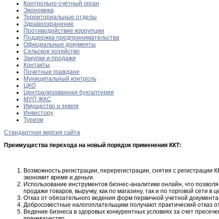
Контрольно-счётный орган
Экономика
Территориальные отделы
Здравоохранение
Противодействие коррупции
Поддержка предпринимательства
Официальные документы
Сельское хозяйство
Закупки и продажи
Контакты
Почетные граждане
Муниципальный контроль
ЦКО
Централизованная бухгалтерия
МУП ЖКС
Имущество и земля
Инвестору
Туризм
Стандартная версия сайта
Преимущества перехода на новый порядок применения ККТ:
Возможность регистрации, перерегистрации, снятия с регистрации 
экономит время и деньги.
Использование инструментов бизнес-аналитики онлайн, что позволя
продажи товаров, выручку, как по магазину, так и по торговой сети в
Отказ от обязательного ведения форм первичной учетной документ
Добросовестные налогоплательщики получают практический отказ от
Ведение бизнеса в здоровых конкурентных условиях за счет пресеч
преимущество.