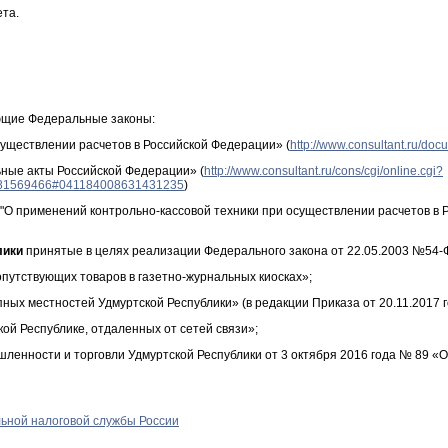
ета.
ющие Федеральные законы:
существлении расчетов в Российской Федерации» (
http://www.consultant.ru/d
ьные акты Российской Федерации» (
http://www.consultant.ru/cons/cgi/online.cgi?
881569466#041184008631431235
)
 "О применений контрольно-кассовой техники при осуществлении расчетов в 
лики
принятые в целях реализации Федерального закона от 22.05.2003 №54-
путствующих товаров в газетно-журнальных киосках»;
ых местностей Удмуртской Республики» (в редакции Приказа от 20.11.2017 г
ой Республике, отдаленных от сетей связи»;
шленности и торговли Удмуртской Республики от 3 октября 2016 года № 89 
льной налоговой службы России