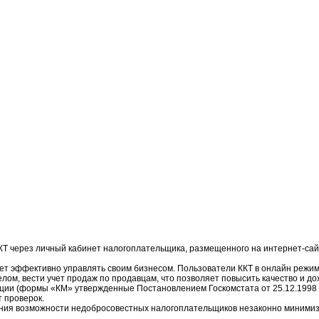
ККТ через личный кабинет налогоплательщика, размещенного на интернет-сай
ет эффективно управлять своим бизнесом. Пользователи ККТ в онлайн режим
 целом, вести учет продаж по продавцам, что позволяет повысить качество и до
ации (формы «КМ» утвержденные Постановлением Госкомстата от 25.12.1998
 проверок.
ения возможности недобросовестных налогоплательщиков незаконно минимизи