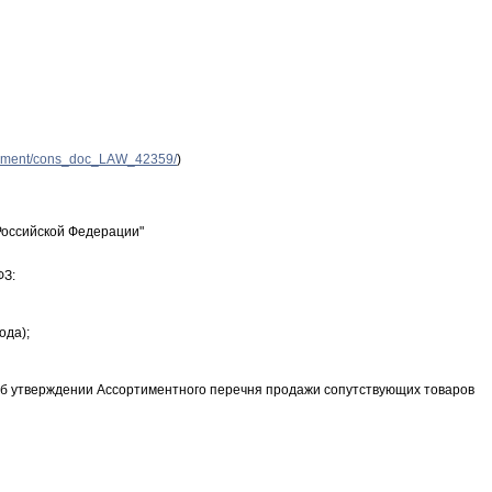
ocument/cons_doc_LAW_42359/
)
Российской Федерации"
ФЗ:
ода);
«Об утверждении Ассортиментного перечня продажи сопутствующих товаров