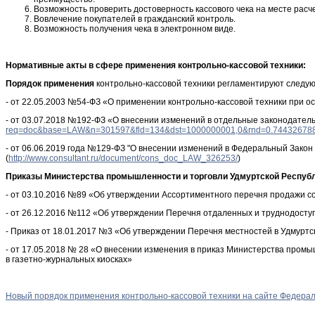
Возможность проверить достоверность кассового чека на месте расч
Вовлечение покупателей в гражданский контроль.
Возможность получения чека в электронном виде.
Нормативные акты в сфере применения контрольно-кассовой техники:
Порядок применения
контрольно-кассовой техники регламентируют следу
- от 22.05.2003 №54-ФЗ «О применении контрольно-кассовой техники при о
- от 03.07.2018 №192-ФЗ «О внесении изменений в отдельные законодател
req=doc&base=LAW&n=301597&fld=134&dst=1000000001,0&rnd=0.7443267
- от 06.06.2019 года №129-ФЗ "О внесении изменений в Федеральный Закон
(
http://www.consultant.ru/document/cons_doc_LAW_326253/
)
Приказы Министерства промышленности и торговли Удмуртской Респуб
- от 03.10.2016 №89 «Об утверждении Ассортиментного перечня продажи со
- от 26.12.2016 №112 «Об утверждении Перечня отдаленных и труднодоступн
- Приказ от 18.01.2017 №3 «Об утверждении Перечня местностей в Удмуртск
- от 17.05.2018 № 28 «О внесении изменения в приказ Министерства промы
в газетно-журнальных киосках»
Новый порядок применения контрольно-кассовой техники на сайте Федера