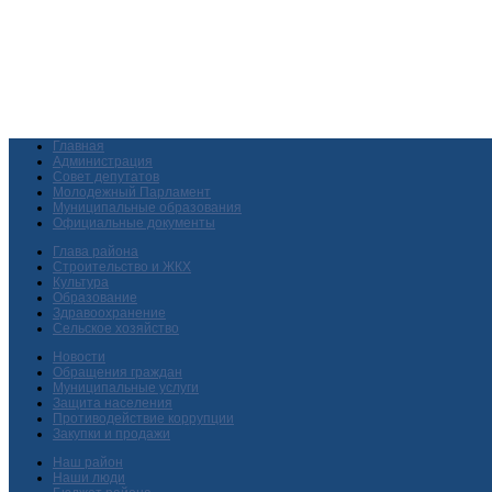
Главная
Администрация
Совет депутатов
Молодежный Парламент
Муниципальные образования
Официальные документы
Глава района
Строительство и ЖКХ
Культура
Образование
Здравоохранение
Сельское хозяйство
Новости
Обращения граждан
Муниципальные услуги
Защита населения
Противодействие коррупции
Закупки и продажи
Наш район
Наши люди