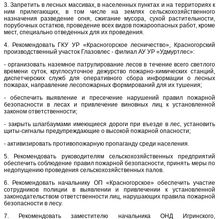
3. Запретить в лесных массивах, в населенных пунктах и на территориях к
ним прилегающих, в том числе на землях сельскохозяйственного
назначения разведение огня, сжигание мусора, сухой растительности,
порубочных остатков, проведение всех видов пожароопасных работ, кроме
мест, специально отведенных для их проведения.
4. Рекомендовать ГКУ УР «Красногорское лесничество», Красногорский
производственный участок Глазовлес - филиал АУ УР «Удмуртлес»:
- организовать наземное патрулирование лесов в течение всего светлого
времени суток, круглосуточное дежурство пожарно-химических станций,
диспетчерских служб для оперативного сбора информации о лесных
пожарах, направление лесопожарных формирований для их тушения;
- обеспечить выявление и пресечение нарушений правил пожарной
безопасности в лесах и привлечение виновных лиц к установленной
законом ответственности;
- закрыть шлагбаумами имеющиеся дороги при въезде в лес, установить
щиты-сигналы предупреждающие о высокой пожарной опасности;
- активизировать противопожарную пропаганду среди населения.
5. Рекомендовать руководителям сельскохозяйственных предприятий
обеспечить соблюдение правил пожарной безопасности, принять меры по
недопущению проведения сельскохозяйственных палов.
6. Рекомендовать начальнику ОП «Красногорское» обеспечить участие
сотрудников полиции в выявлении и привлечении к установленной
законодательством ответственности лиц, нарушающих правила пожарной
безопасности в лесу.
7. Рекомендовать заместителю начальника ОНД Игринского,