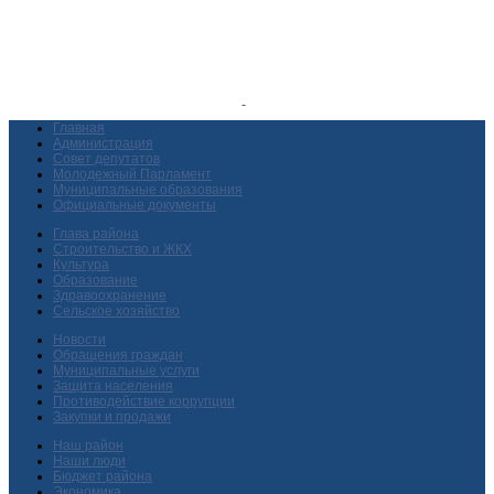
Главная
Администрация
Совет депутатов
Молодежный Парламент
Муниципальные образования
Официальные документы
Глава района
Строительство и ЖКХ
Культура
Образование
Здравоохранение
Сельское хозяйство
Новости
Обращения граждан
Муниципальные услуги
Защита населения
Противодействие коррупции
Закупки и продажи
Наш район
Наши люди
Бюджет района
Экономика