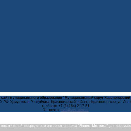
 сайт муниципального образования "Муниципальный округ Красногорский
, РФ, Удмуртская Республика, Красногорский район, с.Красногорское, ул. Лен
тел/факс: +7 (34164) 2-17-51
Эл. почта:
ых посетителей, посредством интернет-сервиса "Яндекс.Метрика", для форми