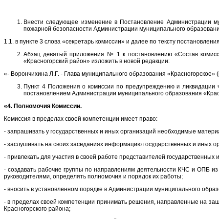
Внести следующее изменение в Постановление Администрации му
пожарной безопасности Администрации муниципального образования
1.1. в пункте 3 слова «секретарь комиссии» и далее по тексту постановлен
Абзац девятый приложения № 1 к постановлению «Состав комисс
«Красногорский район» изложить в новой редакции:
«- Ворончихина Л.Г. - Глава муниципального образования «Красногорское» (
Пункт 4 Положения о комиссии по предупреждению и ликвидации 
постановлением Администрации муниципального образования «Красно
«4. Полномочия Комиссии.
Комиссия в пределах своей компетенции имеет право:
- запрашивать у государственных и иных организаций необходимые матер
- заслушивать на своих заседаниях информацию государственных и иных о
- привлекать для участия в своей работе представителей государственных 
- создавать рабочие группы по направлениям деятельности КЧС и ОПБ из
руководителями, определять полномочия и порядок их работы;
- вносить в установленном порядке в Администрации муниципального обра
- в пределах своей компетенции принимать решения, направленные на за
Красногорского района;