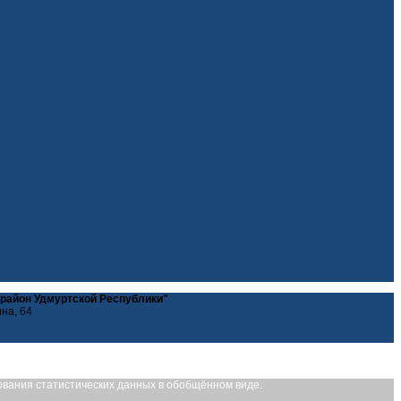
 район Удмуртской Республики"
ина, 64
рования статистических данных в обобщённом виде.