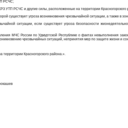
ТП РСЧС;
в КРЗ УТП РСЧС и другие силы, расположенные на территории Красногорского
торой существует угроза возникновения чрезвычайной ситуации, а также в зо
звычайной ситуации, если существует угроза безопасности жизнедеятельн
вления МЧС России по Удмуртской Республике о фактах невыполнения зако
озникновению чрезвычайных ситуаций, непринятия мер по защите жизни и со
на территории Красногорского района.».
шев