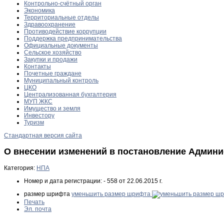
Контрольно-счётный орган
Экономика
Территориальные отделы
Здравоохранение
Противодействие коррупции
Поддержка предпринимательства
Официальные документы
Сельское хозяйство
Закупки и продажи
Контакты
Почетные граждане
Муниципальный контроль
ЦКО
Централизованная бухгалтерия
МУП ЖКС
Имущество и земля
Инвестору
Туризм
Стандартная версия сайта
О внесении изменений в постановление Админ
Категория:
НПА
Номер и дата регистрации:
- 558 от 22.06.2015 г.
размер шрифта
уменьшить размер шрифта
Печать
Эл. почта