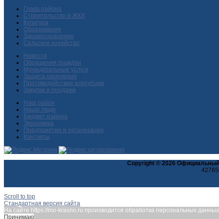
Глава района
Строительство и ЖКХ
Культура
Образование
Здравоохранение
Сельское хозяйство
Новости
Обращения граждан
Муниципальные услуги
Защита населения
Противодействие коррупции
Закупки и продажи
Наш район
Наши люди
Бюджет района
Экономика
Предприятия и организации
Контакты
Copyright © 2026 Официальный
427650
Scroll to top
Стандартная версия сайта
На сайте https://mo-krasno.ru производится обработка персональных данн
Принимаю