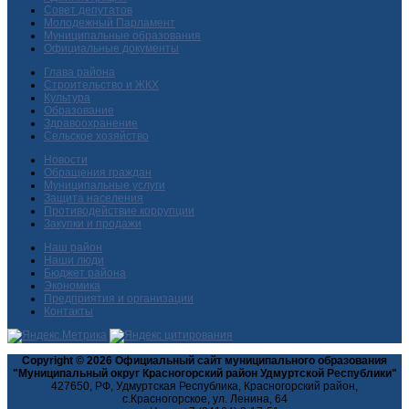
Совет депутатов
Молодежный Парламент
Муниципальные образования
Официальные документы
Глава района
Строительство и ЖКХ
Культура
Образование
Здравоохранение
Сельское хозяйство
Новости
Обращения граждан
Муниципальные услуги
Защита населения
Противодействие коррупции
Закупки и продажи
Наш район
Наши люди
Бюджет района
Экономика
Предприятия и организации
Контакты
Copyright © 2026 Официальный сайт муниципального образования
"Муниципальный округ Красногорский район Удмуртской Республики"
427650, РФ, Удмуртская Республика, Красногорский район,
с.Красногорское, ул. Ленина, 64