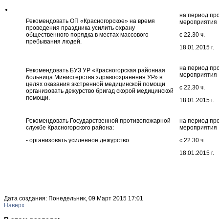
на период пр
Рекомендовать ОП «Красногорское» на время
мероприятия
проведения праздника усилить охрану
общественного порядка в местах массового
с 22.30 ч.
пребывания людей.
18.01.2015 г.
на период пр
Рекомендовать БУЗ УР «Красногорская районная
мероприятия
больница Министерства здравоохранения УР» в
целях оказания экстренной медицинской помощи
с 22.30 ч.
организовать дежурство бригад скорой медицинской
помощи.
18.01.2015 г.
Рекомендовать Государственной противопожарной
на период пр
службе Красногорского района:
мероприятия
- организовать усиленное дежурство.
с 22.30 ч.
18.01.2015 г.
Дата создания: Понедельник, 09 Март 2015 17:01
Наверх