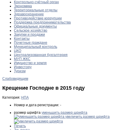
Контрольно-счётный орган
Экономика
Территориальные отделы
Здравоохранение
Противодействие коррупции
Поддержка предпринимательства
Официальные документы
Сельское хозяйство
Закупки и продажи
Контакты
Почетные граждане
Муниципальный контроль
ЦКО
Централизованная бухгалтерия
МУП ЖКС
Имущество и земля
Инвестору
Туризм
Слабовидящим
Крещение Господне в 2015 году
Категория:
НПА
Номер и дата регистрации:
-
размер шрифта
уменьшить размер шрифта
увеличить размер шрифта
Печать
Эл. почта