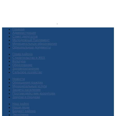
Главная
Администрация
Совет депутатов
Молодежный Парламент
Муниципальные образования
Официальные документы
Глава района
Строительство и ЖКХ
Культура
Образование
Здравоохранение
Сельское хозяйство
Новости
Обращения граждан
Муниципальные услуги
Защита населения
Противодействие коррупции
Закупки и продажи
Наш район
Наши люди
Бюджет района
Экономика