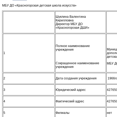
МБУ ДО «Красногорская детская школа искусств»
Шуклина Валентина
Кирилловна
Директор МБУ ДО
«Красногорская ДШИ»
Полное наименование
Муниц
учреждения
1
дополн
детска
Сокращенное наименование
МБУ Д
учреждения
2
Дата создания учреждения
1966г
3
Юридический адрес
427650
4
Фактический адрес
427650
5
Филиалы
нет