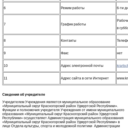
6
Режим работы
6-ти д
Рабочи
7
График работы
в субб
8
Контакты
Телефо
9
Факс
нет
10
Адрес электронной почты
11
Адрес сайта в сети Интернет
www.kr
Сведения об учредителе
Учредителем Учреждения является муниципальное образование
«Муниципальный округ Красногорский район Удмуртской Республики».
Функции и полномочия учредителя Учреждения от имени муниципального
образования «Муниципальный округ Красногорский район Удмуртской
Республики» осуществляет Администрация муниципального образования
«Муниципальный округ Красногорский район Удмуртской Республики» в
лице Отдела культуры, спорта и молодежной политики Администрации